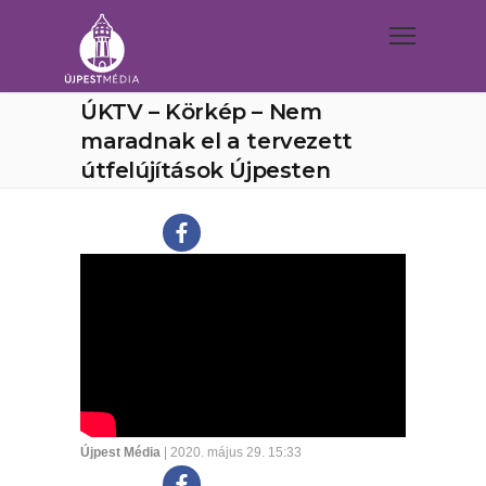
ÚKTV – Körkép – Nem
maradnak el a tervezett
útfelújítások Újpesten
Újpest Média
| 2020. május 29. 15:33