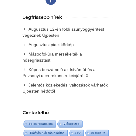
Legfrissebb hírek
Augusztus 12-én földi szúnyoggyérítést
végeznek Újpesten
Augusztusi piaci körkép
Másodfokúra mérsékelték a
hőségriasztást
Képes beszámoló az István út és a
Pozsonyi utca rekonstrukciójáról X.
Jelentős közlekedési változások várhatók
Újpesten hétfőtől
Címkefelhő
'56-os forradalom
(V)észjelzés
- Rálátás Kiállítás Kiállítás
1 év
10 millió fa