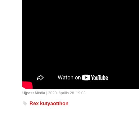
Újpest Média
| 2020. április 28. 19:03
Rex kutyaotthon