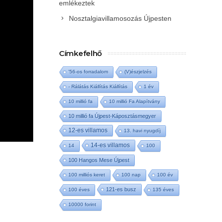
emlékeztek
Nosztalgiavillamosozás Újpesten
Címkefelhő
'56-os forradalom
(V)észjelzés
- Rálátás Kiállítás Kiállítás
1 év
10 millió fa
10 millió Fa Alapítvány
10 millió fa Újpest-Káposztásmegyer
12-es villamos
13. havi nyugdíj
14-es villamos
14
100
100 Hangos Mese Újpest
100 milliós keret
100 nap
100 év
121-es busz
100 éves
135 éves
10000 forint