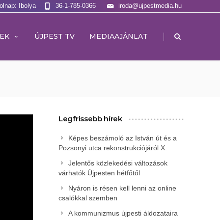
olnap: Ibolya
36-1-785-0366
iroda@ujpestmedia.hu
|
EK
ÚJPEST TV
MEDIAAJÁNLAT
Legfrissebb hírek
Képes beszámoló az István út és a
Pozsonyi utca rekonstrukciójáról X.
Jelentős közlekedési változások
várhatók Újpesten hétfőtől
Nyáron is résen kell lenni az online
csalókkal szemben
A kommunizmus újpesti áldozataira