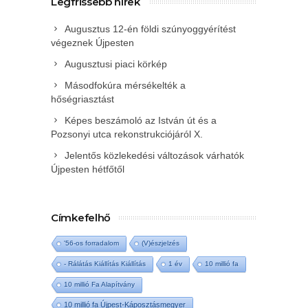
Legfrissebb hírek
Augusztus 12-én földi szúnyoggyérítést
végeznek Újpesten
Augusztusi piaci körkép
Másodfokúra mérsékelték a
hőségriasztást
Képes beszámoló az István út és a
Pozsonyi utca rekonstrukciójáról X.
Jelentős közlekedési változások várhatók
Újpesten hétfőtől
Címkefelhő
'56-os forradalom
(V)észjelzés
- Rálátás Kiállítás Kiállítás
1 év
10 millió fa
10 millió Fa Alapítvány
10 millió fa Újpest-Káposztásmegyer