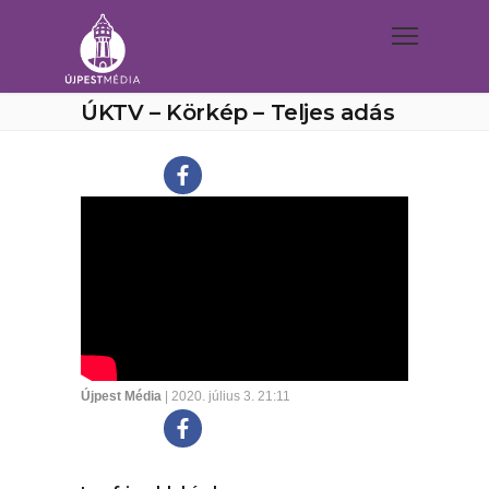
ÚKTV – Körkép – Teljes adás
Újpest Média
| 2020. július 3. 21:11