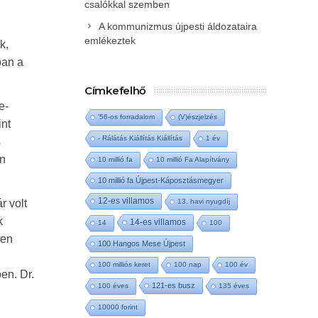
csalókkal szemben
A kommunizmus újpesti áldozataira
emlékeztek
k,
ban a
Címkefelhő
e-
'56-os forradalom
(V)észjelzés
int
- Rálátás Kiállítás Kiállítás
1 év
s
en
10 millió fa
10 millió Fa Alapítvány
10 millió fa Újpest-Káposztásmegyer
12-es villamos
r volt
13. havi nyugdíj
k
14-es villamos
14
100
sen
100 Hangos Mese Újpest
100 milliós keret
100 nap
100 év
en. Dr.
121-es busz
100 éves
135 éves
10000 forint