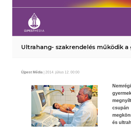
Ultrahang- szakrendelés működik 
Újpest Média
| 2014. július 12. 00:00
Nemrég
gyermek
megnyíl
csupán 
megkönn
és ultra