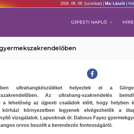
2026. 08. 08. (szombat) |
Ma: László
| Ho
ÚJPESTI NAPLÓ
HÍRE
a gyermekszakrendelőben
iben ultrahangkészüléket helyeztek el a Görg
szakrendelőben. Az ultrahang-szakrendelés beindít
t a lehetőség az újpesti családok előtt, hogy helyben
kórházi környezetben legyenek elvégezhetők a diag
yítő vizsgálatok. Lapunknak dr. Dabous Fayez gyermekg
hangos orvos beszélt a berendezés fontosságáról.