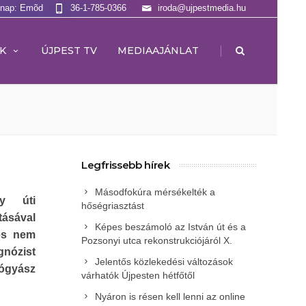
lnap: Emõd
36-1-785-0366
iroda@ujpestmedia.hu
|
K
ÚJPEST TV
MEDIAAJÁNLAT
Legfrissebb hírek
Másodfokúra mérsékelték a
ey úti
hőségriasztást
ásával
Képes beszámoló az István út és a
 és nem
Pozsonyi utca rekonstrukciójáról X.
nózist
Jelentős közlekedési változások
yógyász
várhatók Újpesten hétfőtől
Nyáron is résen kell lenni az online