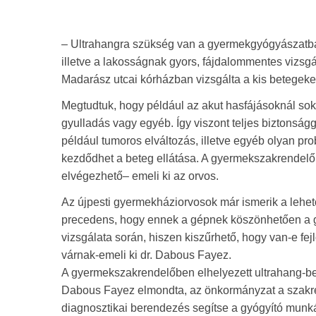
– Ultrahangra szükség van a gyermekgyógyászatban 
illetve a lakosságnak gyors, fájdalommentes vizsg
Madarász utcai kórházban vizsgálta a kis betegeke
Megtudtuk, hogy például az akut hasfájásoknál so
gyulladás vagy egyéb. Így viszont teljes biztonságg
például tumoros elváltozás, illetve egyéb olyan pr
kezdődhet a beteg ellátása. A gyermekszakrendelőb
elvégezhető– emeli ki az orvos.
Az újpesti gyermekháziorvosok már ismerik a lehetős
precedens, hogy ennek a gépnek köszönhetően a gy
vizsgálata során, hiszen kiszűrhető, hogy van-e fe
várnak-emeli ki dr. Dabous Fayez.
A gyermekszakrendelőben elhelyezett ultrahang-ber
Dabous Fayez elmondta, az önkormányzat a szakren
diagnosztikai berendezés segítse a gyógyító munká