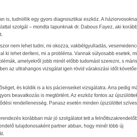
is, tudniillik egy gyors diagnosztikai eszköz. A háziorvosokna
álattal szolgál – mondta lapunknak dr. Dabous Fayez, aki koráb
t.
kszor nem lehet tudni, mi okozza, vakbélgyulladás, vesemedenc
al ki lehet deríteni, mi a probléma. Vannak súlyosabb esetek, m
oblémák, amelyekről jobb minél előbb tudomást szerezni, s mári
en az ultrahangos vizsgálat igen rövid várakozási időt követő
éget, és küldik is a kis pácienseiket vizsgálatra. Arra pedig má
ors beavatkozás is megtörtént. Az eszköz fontos az újszülötte
jlődési rendellenesség. Panasz esetén minden újszülöttet szíve
endezés korábban már jó szolgálatot tett a felnőttszakrendelőb
delő tulajdonosaként partner abban, hogy minél több új
t.