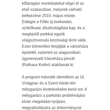
kőfaragási munkálatokat végzi el az
első szakaszban, melynek várható
befejezése 2010. május elseje.
Eddigre a Főtér új burkolatot,
szökőkutat, díszkivilágítást kap, és a
megépülő parkkal együtt
világszínvonalú közösségi térré válik.
Ezen túlmenően felújítják a városháza
épületét, valamint az alagsorában
úgynevezett Városháza-pincét
(Rathaus Keller) alakítanak ki.
A program második ütemében az Új
Virágpiac és a Szent István téri
mélygarázs kivitelezésére kerül sor. A
mélygarázs a parkolás problémájára
kíván megoldást nyújtani,
megvalósítására az önkormányzat