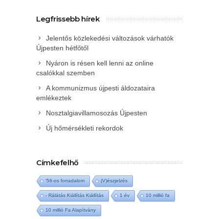
Legfrissebb hírek
Jelentős közlekedési változások várhatók
Újpesten hétfőtől
Nyáron is résen kell lenni az online
csalókkal szemben
A kommunizmus újpesti áldozataira
emlékeztek
Nosztalgiavillamosozás Újpesten
Új hőmérsékleti rekordok
Címkefelhő
'56-os forradalom
(V)észjelzés
- Rálátás Kiállítás Kiállítás
1 év
10 millió fa
10 millió Fa Alapítvány