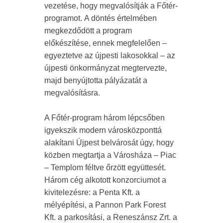
vezetése, hogy megvalósítják a Főtér-
programot. A döntés értelmében
megkezdődött a program
előkészítése, ennek megfelelően –
egyeztetve az újpesti lakosokkal – az
újpesti önkormányzat megtervezte,
majd benyújtotta pályázatát a
megvalósításra.
A Főtér-program három lépcsőben
igyekszik modern városközponttá
alakítani Újpest belvárosát úgy, hogy
közben megtartja a Városháza – Piac
– Templom féltve őrzött együttesét.
Három cég alkotott konzorciumot a
kivitelezésre: a Penta Kft. a
mélyépítési, a Pannon Park Forest
Kft. a parkosítási, a Reneszánsz Zrt. a