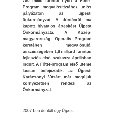
780 millió forintot nyert a Főtér-
Program megvalósításához uniós
pályázaton az újpesti
önkormányzat. A döntésről ma
kapott hivatalos értesítést Újpest
Önkormányzata. A Közép-
magyarországi Operatív Program
keretében megvalósuló,
összességében 1,6 milliárd forintos
fejlesztés első szakasza áprilisban
indult. A Főtér-program első üteme
lassan befejeződik, az Újpesti
Karácsonyi Vásárt már megújult
környezetben rendezi az
Önkormányzat.
2007-ben döntött úgy Újpest