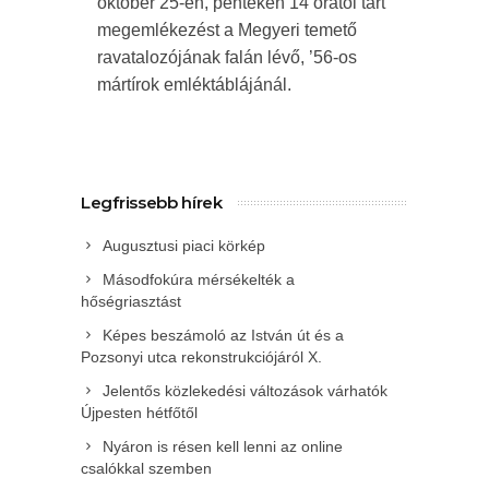
október 25-én, pénteken 14 órától tart
megemlékezést a Megyeri temető
ravatalozójának falán lévő, ’56-os
mártírok emléktáblájánál.
Legfrissebb hírek
Augusztusi piaci körkép
Másodfokúra mérsékelték a
hőségriasztást
Képes beszámoló az István út és a
Pozsonyi utca rekonstrukciójáról X.
Jelentős közlekedési változások várhatók
Újpesten hétfőtől
Nyáron is résen kell lenni az online
csalókkal szemben