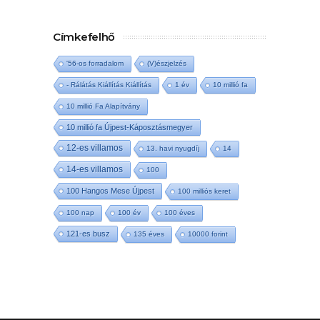
Címkefelhő
'56-os forradalom
(V)észjelzés
- Rálátás Kiállítás Kiállítás
1 év
10 millió fa
10 millió Fa Alapítvány
10 millió fa Újpest-Káposztásmegyer
12-es villamos
13. havi nyugdíj
14
14-es villamos
100
100 Hangos Mese Újpest
100 milliós keret
100 nap
100 év
100 éves
121-es busz
135 éves
10000 forint