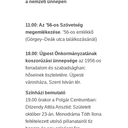
a nemzeti ünnepen
11.00: Az ’56-os Szövetség
megemlékezése
. ’56-os emlékkő
(Görgey–Deák utca találkozásánál)
18.00: Újpest Önkormányzatának
koszorúzási ünnepsége
az 1956-os
forradalom és szabadságharc
hőseinek tiszteletére. Újpesti
városháza, Szent István tér.
Színházi bemutató
19.00 órakor a Polgár Centrumban:
Ditzendy Attila Arisztid: Született
október 23-án. Monodráma Tóth Ilona
feltételezett utolsó pillanatairól tíz