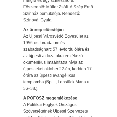
hangra és egy színésznőre.
Főszereplő: Müller Zsófi. A Szép Ernő
Színház bemutatója. Rendező:
Szinovál Gyula.
Az ünnep előestéjén
Az Újpesti Városvédő Egyesület az
1956-os forradalom és
szabadságharc 57. évfordulójára és
az újpesti áldozatokra emlékező
ökumenikus imaáhítatra hívja az
újpestieket október 22-én, kedden 17
órára az újpesti evangélikus
templomba (Bp. I., Lebstück Mária u.
36–38.).
A POFOSZ megemlékezése
A Politikai Foglyok Országos
Szövetségének Újpesti Szervezete