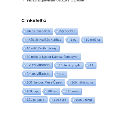
Nosztalgiavillamosozás Újpesten
Címkefelhő
'56-os forradalom
(V)észjelzés
- Rálátás Kiállítás Kiállítás
1 év
10 millió fa
10 millió Fa Alapítvány
10 millió fa Újpest-Káposztásmegyer
12-es villamos
13. havi nyugdíj
14
14-es villamos
100
100 Hangos Mese Újpest
100 milliós keret
100 nap
100 év
100 éves
121-es busz
135 éves
10000 forint