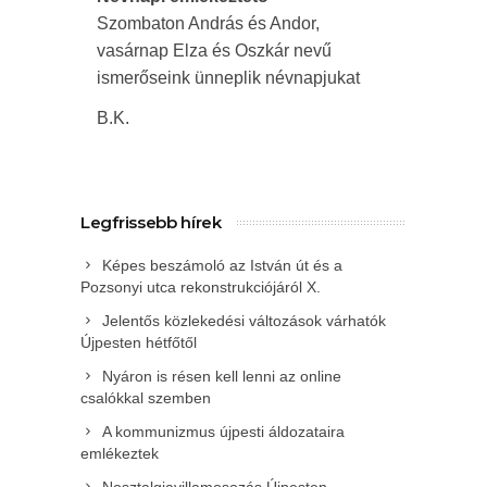
Szombaton András és Andor,
vasárnap Elza és Oszkár nevű
ismerőseink ünneplik névnapjukat
B.K.
Legfrissebb hírek
Képes beszámoló az István út és a
Pozsonyi utca rekonstrukciójáról X.
Jelentős közlekedési változások várhatók
Újpesten hétfőtől
Nyáron is résen kell lenni az online
csalókkal szemben
A kommunizmus újpesti áldozataira
emlékeztek