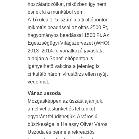
hozzátartozóikat, miközben így nem
esnek ki a munkából sem.
A Tó utca 1–5. szám alatti oltóponton
mikrotűs beadással az oltás 2500 Ft,
hagyományos beadással 1500 Ft. Az
Egészségügyi Világszervezet (WHO)
2013–2014-re vonatkozó javaslata
alapján a Sanofi oltóponton is
igényelhető vakcina a jelenleg is
cirkuláló három vírustörzs ellen nyújt
védelmet.
Vár az uszoda
Mozgásképpen az úszást ajánljuk,
amellyel testünket és lelkünket
egyaránt felüdíthetjük. A város új
büszkesége, a Halassy Olivér Városi
Uszoda és benne a rekreációs