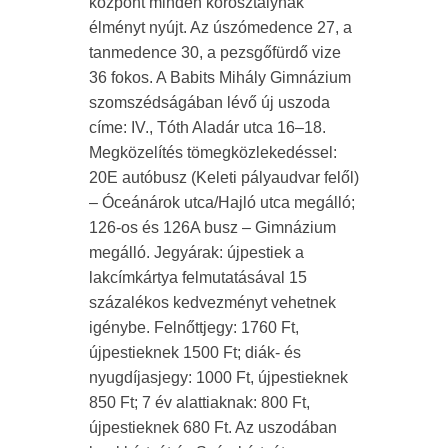
központ minden korosztálynak
élményt nyújt. Az úszómedence 27, a
tanmedence 30, a pezsgőfürdő vize
36 fokos. A Babits Mihály Gimnázium
szomszédságában lévő új uszoda
címe: IV., Tóth Aladár utca 16–18.
Megközelítés tömegközlekedéssel:
20E autóbusz (Keleti pályaudvar felől)
– Óceánárok utca/Hajló utca megálló;
126-os és 126A busz – Gimnázium
megálló. Jegyárak: újpestiek a
lakcímkártya felmutatásával 15
százalékos kedvezményt vehetnek
igénybe. Felnőttjegy: 1760 Ft,
újpestieknek 1500 Ft; diák- és
nyugdíjasjegy: 1000 Ft, újpestieknek
850 Ft; 7 év alattiaknak: 800 Ft,
újpestieknek 680 Ft. Az uszodában