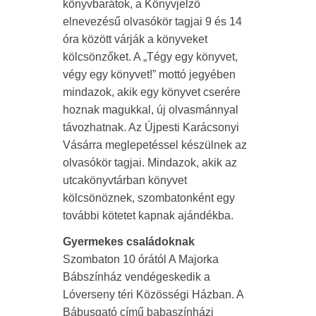
könyvbarátok, a Könyvjelző
elnevezésű olvasókör tagjai 9 és 14
óra között várják a könyveket
kölcsönzőket. A „Tégy egy könyvet,
végy egy könyvet!” mottó jegyében
mindazok, akik egy könyvet cserére
hoznak magukkal, új olvasmánnyal
távozhatnak. Az Újpesti Karácsonyi
Vásárra meglepetéssel készülnek az
olvasókör tagjai. Mindazok, akik az
utcakönyvtárban könyvet
kölcsönöznek, szombatonként egy
további kötetet kapnak ajándékba.
Gyermekes családoknak
Szombaton 10 órától A Majorka
Bábszínház vendégeskedik a
Lóverseny téri Közösségi Házban. A
Bábusgató című babaszínházi