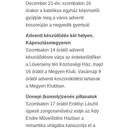
December 21-én, szombaton 16
órakor a katolikus egyház képviselői
gyújtják meg a város adventi
koszorúján a negyedik gyertyát.
Adventi készülődés két helyen,
Káposztásmegyeren
Szombaton 14 órától adventi
készülődésre várja az érdekelődőket
a Lóverseny téri Közösségi Ház, majd
16 órától a Megyeri Klub. Vasárnap 9
órától adventi koszorúkötést tartanak
a Megyeri Klubban.
Ünnepi (komoly)zenés pillanatok
Szombaton 17 órától Erdélyi László
újpesti zongoraművész estje az Ady
Endre Művelődési Házban a
romantika világába kalauzolja el a