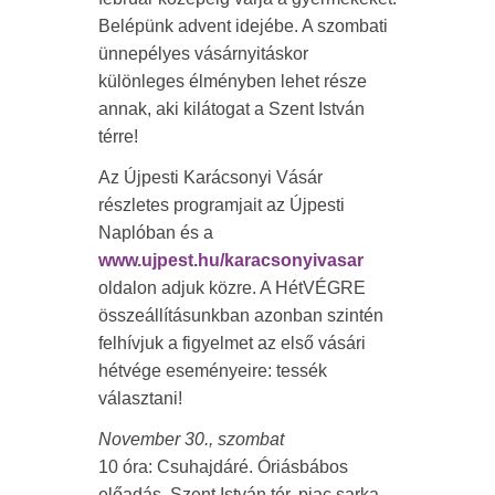
Belépünk advent idejébe. A szombati
ünnepélyes vásárnyitáskor
különleges élményben lehet része
annak, aki kilátogat a Szent István
térre!
Az Újpesti Karácsonyi Vásár
részletes programjait az Újpesti
Naplóban és a
www.ujpest.hu/karacsonyivasar
oldalon adjuk közre. A HétVÉGRE
összeállításunkban azonban szintén
felhívjuk a figyelmet az első vásári
hétvége eseményeire: tessék
választani!
November 30., szombat
10 óra: Csuhajdáré. Óriásbábos
előadás. Szent István tér, piac sarka