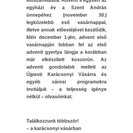
időszámításba. Advent s egyben az
egyházi év a Szent András
ünnepéhez (november 30.)
legközelebb eső vasárnappal,
illetve annak előestéjével kezdődik.
Idén december 1-jén, advent első
vasárnapján lobban fel az első
adventi gyertya lángja a korábban
már elkészített koszorún. Az
adventi gondolatok mellett az
Újpesti Karácsonyi Vásárra és
egyéb városi programokra
invitáljuk – a teljesség igénye
nélkül – olvasóinkat.
Találkozzunk többször!
– a karácsonyi vásárban