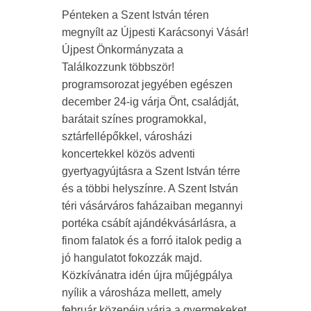
Pénteken a Szent István téren
megnyílt az Újpesti Karácsonyi Vásár!
Újpest Önkormányzata a
Találkozzunk többször!
programsorozat jegyében egészen
december 24-ig várja Önt, családját,
barátait színes programokkal,
sztárfellépőkkel, városházi
koncertekkel közös adventi
gyertyagyújtásra a Szent István térre
és a többi helyszínre. A Szent István
téri vásárváros faházaiban megannyi
portéka csábít ajándékvásárlásra, a
finom falatok és a forró italok pedig a
jó hangulatot fokozzák majd.
Közkívánatra idén újra műjégpálya
nyílik a városháza mellett, amely
február közepéig várja a gyermekeket.