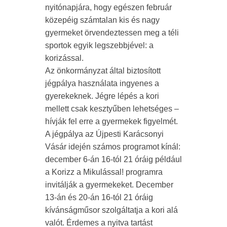
nyitónapjára, hogy egészen február
közepéig számtalan kis és nagy
gyermeket örvendeztessen meg a téli
sportok egyik legszebbjével: a
korizással.
Az önkormányzat által biztosított
jégpálya használata ingyenes a
gyerekeknek. Jégre lépés a kori
mellett csak kesztyűben lehetséges –
hívják fel erre a gyermekek figyelmét.
A jégpálya az Újpesti Karácsonyi
Vásár idején számos programot kínál:
december 6-án 16-tól 21 óráig például
a Korizz a Mikulással! programra
invitálják a gyermekeket. December
13-án és 20-án 16-tól 21 óráig
kívánságműsor szolgáltatja a kori alá
valót. Érdemes a nyitva tartást