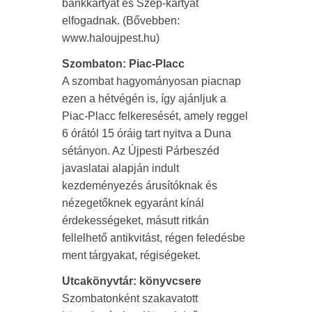
bankkártyát és Szép-kártyát
elfogadnak. (Bővebben:
www.haloujpest.hu)
Szombaton: Piac-Placc
A szombat hagyományosan piacnap
ezen a hétvégén is, így ajánljuk a
Piac-Placc felkeresését, amely reggel
6 órától 15 óráig tart nyitva a Duna
sétányon. Az Újpesti Párbeszéd
javaslatai alapján indult
kezdeményezés árusítóknak és
nézegetőknek egyaránt kínál
érdekességeket, másutt ritkán
fellelhető antikvitást, régen feledésbe
ment tárgyakat, régiségeket.
Utcakönyvtár: könyvcsere
Szombatonként szakavatott