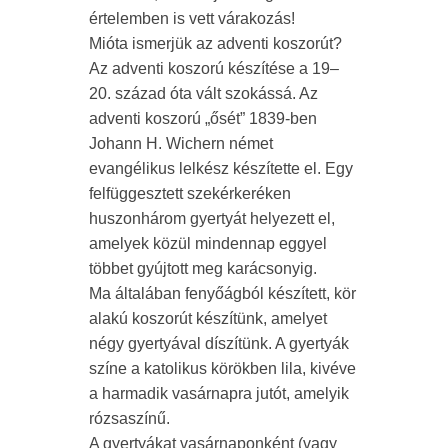
értelemben is vett várakozás!
Mióta ismerjük az adventi koszorút?
Az adventi koszorú készítése a 19–
20. század óta vált szokássá. Az
adventi koszorú „ősét” 1839-ben
Johann H. Wichern német
evangélikus lelkész készítette el. Egy
felfüggesztett szekérkeréken
huszonhárom gyertyát helyezett el,
amelyek közül mindennap eggyel
többet gyújtott meg karácsonyig.
Ma általában fenyőágból készített, kör
alakú koszorút készítünk, amelyet
négy gyertyával díszítünk. A gyertyák
színe a katolikus körökben lila, kivéve
a harmadik vasárnapra jutót, amelyik
rózsaszínű.
A gyertyákat vasárnaponként (vagy