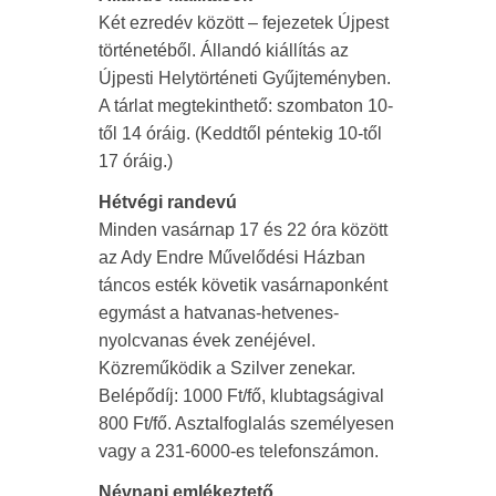
Két ezredév között – fejezetek Újpest
történetéből. Állandó kiállítás az
Újpesti Helytörténeti Gyűjteményben.
A tárlat megtekinthető: szombaton 10-
től 14 óráig. (Keddtől péntekig 10-től
17 óráig.)
Hétvégi randevú
Minden vasárnap 17 és 22 óra között
az Ady Endre Művelődési Házban
táncos esték követik vasárnaponként
egymást a hatvanas-hetvenes-
nyolcvanas évek zenéjével.
Közreműködik a Szilver zenekar.
Belépődíj: 1000 Ft/fő, klubtagságival
800 Ft/fő. Asztalfoglalás személyesen
vagy a 231-6000-es telefonszámon.
Névnapi emlékeztető