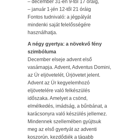
– december 31-én 9-től 17 óráig,
– január 1-jén 12-től 21 óráig
Fontos tudnivaló: a jégpályát
mindenki saját felelősségére
használhatja.
A négy gyertya: a növekvő fény
szimbóluma
December elseje advent első
vasárnapja. Advent, Adventus Domini,
az Úr eljövetelét, Úrjövetet jelent.
Advent az Úr kegyelemhozó
eljövetelére való felkészülés
időszaka. Amelyet a csönd,
elmélkedés, imádság, a bűnbánat, a
karácsonyra való készülés jellemez.
Mindennek szellemében gyújtsuk
meg az első gyertyát az adventi
koszorún, kezdődjék a tágabb