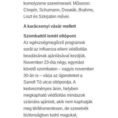
komolyzene szerelmeseit. Műsoron:
Chopin, Schumann, Dvoøák, Brahms,
Liszt és Szkrjabin művei.
A karácsonyi vásár mellett
Szombattól ismét oltópont
Az egészségmegőrző programok
sorát az influenza elleni védőoltás
beadásának ajánlásával kezdjük.
November 23-óta négy, egymást
követő szombaton – vagyis november
30-án is – várja az újpestieket a
Sanofi Tó utcai oltópontja. A
kedvezményes áron, helyben
megkapható védőoltás mindazok
számára ajánlott, akik nem kaphatják
meg térítésmentesen, de szeretnék
biztonságban tudni magukat,