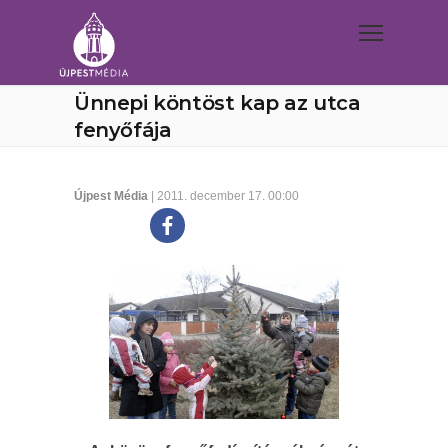
Ünnepi köntöst kap az utca
fenyőfája
Újpest Média
| 2011. december 17. 00:00