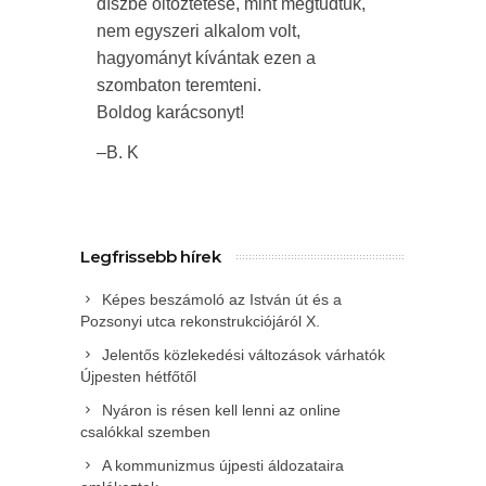
díszbe öltöztetése, mint megtudtuk,
nem egyszeri alkalom volt,
hagyományt kívántak ezen a
szombaton teremteni.
Boldog karácsonyt!
–B. K
Legfrissebb hírek
Képes beszámoló az István út és a
Pozsonyi utca rekonstrukciójáról X.
Jelentős közlekedési változások várhatók
Újpesten hétfőtől
Nyáron is résen kell lenni az online
csalókkal szemben
A kommunizmus újpesti áldozataira