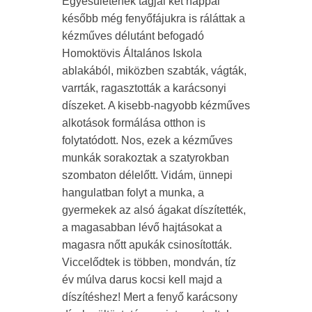
Egyesületének tagjai két nappal
később még fenyőfájukra is ráláttak a
kézműves délutánt befogadó
Homoktövis Általános Iskola
ablakából, miközben szabták, vágták,
varrták, ragasztották a karácsonyi
díszeket. A kisebb-nagyobb kézműves
alkotások formálása otthon is
folytatódott. Nos, ezek a kézműves
munkák sorakoztak a szatyrokban
szombaton délelőtt. Vidám, ünnepi
hangulatban folyt a munka, a
gyermekek az alsó ágakat díszítették,
a magasabban lévő hajtásokat a
magasra nőtt apukák csinosították.
Viccelődtek is többen, mondván, tíz
év múlva darus kocsi kell majd a
díszítéshez! Mert a fenyő karácsony