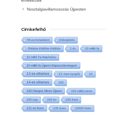
emlékeztek
Nosztalgiavillamosozás Újpesten
Címkefelhő
'56-os forradalom
(V)észjelzés
- Rálátás Kiállítás Kiállítás
1 év
10 millió fa
10 millió Fa Alapítvány
10 millió fa Újpest-Káposztásmegyer
12-es villamos
13. havi nyugdíj
14
14-es villamos
100
100 Hangos Mese Újpest
100 milliós keret
100 nap
100 év
100 éves
121-es busz
135 éves
10000 forint