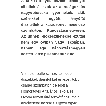
A közös fenyőfadíszítés élményét
élhették át azok az apróságok és
nagyobbacska gyermekek, akik
szüleikkel együtt fenyőfát
díszítettek a karácsonyt megelőző
szombaton, Káposztásmegyeren.
Az ünnepi előkészületekbe ezúttal
nem egy oviban vagy iskolában,
hanem egy káposztásmegyeri
közterületen pillanthattunk be.
Víz-, és hóálló színes, csillogó
díszekkel, damilokkal érkezett több
család szombaton délelőtt a
Homoktövis Általános Iskola és
Óvoda között álló fenyőfához, majd
díszítésébe kezdtek. Újpest egyik