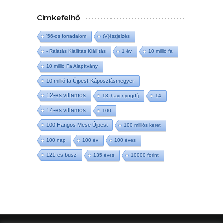
Címkefelhő
'56-os forradalom
(V)észjelzés
- Rálátás Kiállítás Kiállítás
1 év
10 millió fa
10 millió Fa Alapítvány
10 millió fa Újpest-Káposztásmegyer
12-es villamos
13. havi nyugdíj
14
14-es villamos
100
100 Hangos Mese Újpest
100 milliós keret
100 nap
100 év
100 éves
121-es busz
135 éves
10000 forint