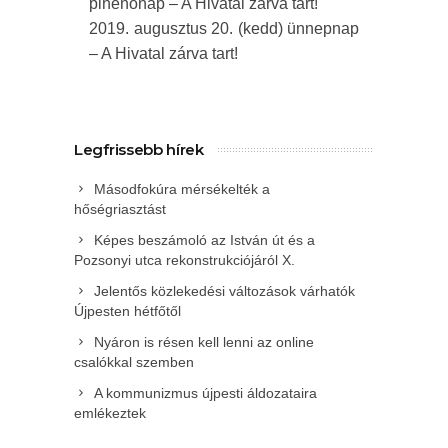
pihenőnap – A Hivatal zárva tart!
2019. augusztus 20. (kedd) ünnepnap
– A Hivatal zárva tart!
Legfrissebb hírek
Másodfokúra mérsékelték a
hőségriasztást
Képes beszámoló az István út és a
Pozsonyi utca rekonstrukciójáról X.
Jelentős közlekedési változások várhatók
Újpesten hétfőtől
Nyáron is résen kell lenni az online
csalókkal szemben
A kommunizmus újpesti áldozataira
emlékeztek