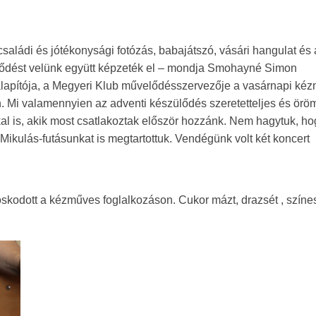
aládi és jótékonysági fotózás, babajátszó, vásári hangulat és 
lődést velünk együtt képzeték el – mondja Smohayné Simon
k alapítója, a Megyeri Klub művelődésszervezője a vasárnapi ké
. Mi valamennyien az adventi készülődés szeretetteljes és öröm
l is, akik most csatlakoztak először hozzánk. Nem hagytuk, ho
kulás-futásunkat is megtartottuk. Vendégünk volt két koncert
skodott a kézműves foglalkozáson. Cukor mázt, drazsét , színe