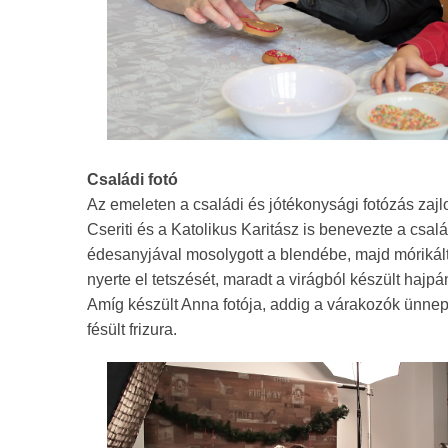
Családi fotó
Az emeleten a családi és jótékonysági fotózás zajlot
Cseriti és a Katolikus Karitász is benevezte a csal
édesanyjával mosolygott a blendébe, majd mórikálta
nyerte el tetszését, maradt a virágból készült hajpán
Amíg készült Anna fotója, addig a várakozók ünneplőb
fésült frizura.