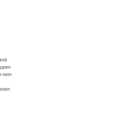
esti
 éppen
an nem
issen