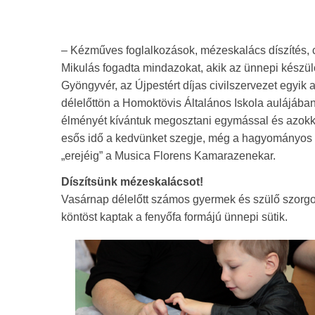
– Kézműves foglalkozások, mézeskalács díszítés, cs
Mikulás fogadta mindazokat, akik az ünnepi készü
Gyöngyvér, az Újpestért díjas civilszervezet egyi
délelőttön a Homoktövis Általános Iskola aulájában
élményét kívántuk megosztani egymással és azokka
esős idő a kedvünket szegje, még a hagyományos Mi
„erejéig” a Musica Florens Kamarazenekar.
Díszítsünk mézeskalácsot!
Vasárnap délelőtt számos gyermek és szülő szorgo
köntöst kaptak a fenyőfa formájú ünnepi sütik.