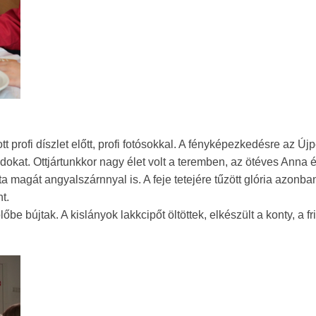
t profi díszlet előtt, profi fotósokkal. A fényképezkedésre az Újp
ádokat. Ottjártunkkor nagy élet volt a teremben, az ötéves Anna
 magát angyalszárnnyal is. A feje tetejére tűzött glória azonb
t.
e bújtak. A kislányok lakkcipőt öltöttek, elkészült a konty, a fr