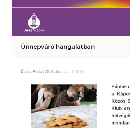
Ünnepváró hangulatban
Újpest Média
| 2014. december 7. 00:00
Péntek d
a Kápos
Közös Sp
Klub sz
hétvégék
mondani: