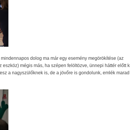
ire mindennapos dolog ma már egy esemény megörökítése (az
eszköz) mégis más, ha szépen felöltözve, ünnepi háttér előtt k
esz a nagyszülőknek is, de a jövőre is gondolunk, emlék marad