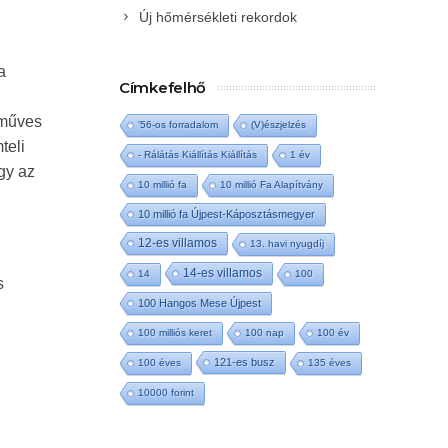
Új hőmérsékleti rekordok
a
Címkefelhő
zműves
'56-os forradalom
(V)észjelzés
teli
- Rálátás Kiállítás Kiállítás
1 év
gy az
10 millió fa
10 millió Fa Alapítvány
10 millió fa Újpest-Káposztásmegyer
12-es villamos
13. havi nyugdíj
14-es villamos
14
100
s
100 Hangos Mese Újpest
100 milliós keret
100 nap
100 év
121-es busz
100 éves
135 éves
10000 forint