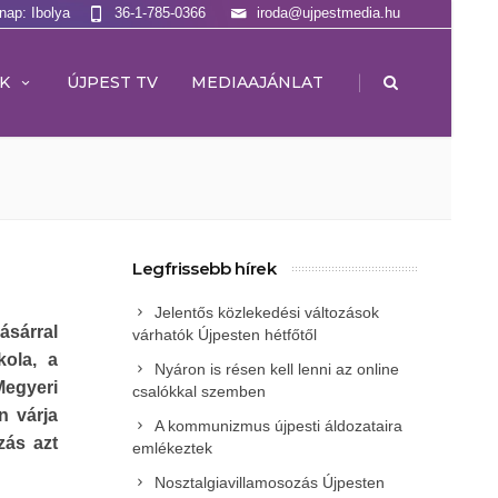
lnap: Ibolya
36-1-785-0366
iroda@ujpestmedia.hu
|
K
ÚJPEST TV
MEDIAAJÁNLAT
Legfrissebb hírek
Jelentős közlekedési változások
ásárral
várhatók Újpesten hétfőtől
kola, a
Nyáron is résen kell lenni az online
Megyeri
csalókkal szemben
n várja
A kommunizmus újpesti áldozataira
zás azt
emlékeztek
Nosztalgiavillamosozás Újpesten