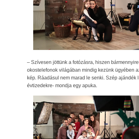
– Szívesen jöttünk a fotózásra, hiszen bármenny
okostelefonok világában mindig kezünk ügyében az 
kép. Ráadásul nem marad le senki. Szép ajándék l
évtizedekre- mondja egy apuka.