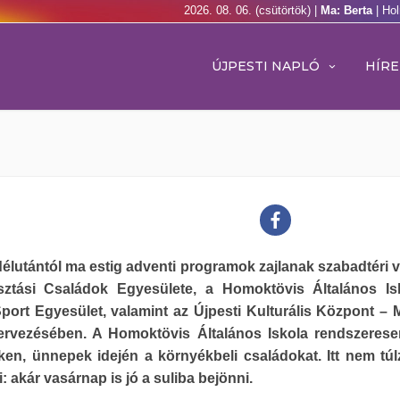
2026. 08. 06. (csütörtök) |
Ma: Berta
| Ho
ÚJPESTI NAPLÓ
HÍRE
élutántól ma estig adventi programok zajlanak szabadtéri v
ztási Családok Egyesülete, a Homoktövis Általános Is
ort Egyesület, valamint az Újpesti Kulturális Központ – 
ervezésében. A Homoktövis Általános Iskola rendszerese
en, ünnepek idején a környékbeli családokat. Itt nem túl
 akár vasárnap is jó a suliba bejönni.