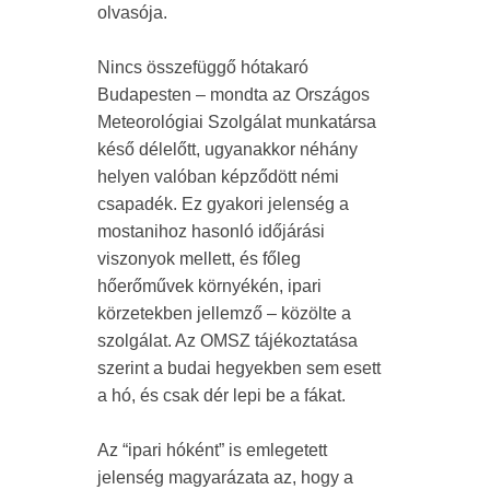
olvasója.
Nincs összefüggő hótakaró
Budapesten – mondta az Országos
Meteorológiai Szolgálat munkatársa
késő délelőtt, ugyanakkor néhány
helyen valóban képződött némi
csapadék. Ez gyakori jelenség a
mostanihoz hasonló időjárási
viszonyok mellett, és főleg
hőerőművek környékén, ipari
körzetekben jellemző – közölte a
szolgálat. Az OMSZ tájékoztatása
szerint a budai hegyekben sem esett
a hó, és csak dér lepi be a fákat.
Az “ipari hóként” is emlegetett
jelenség magyarázata az, hogy a