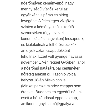
hőerőművek kéményeiből nagy
mennyiségű vízgőz kerül az
egyébként is párás és hideg
levegőbe. A felesleges vízgőz a
szintén a kéményekből kikerülő
szemcséken (úgynevezett
kondenzációs magvakon) lecsapódik,
és kialakulnak a felhőrészecskék,
amelyek aztán csapadékként
lehullnak. Ezért volt gyenge havazás
november 17-én reggel Győrben, ahol
a hőerőmű hatására pár centiméter
hóréteg alakult ki. Hasonló volt a
helyzet 18-án Miskolcon is.
(Minket persze mindez cseppet sem
érdekel. Budapesten egyedül nálunk
esett a hó, ráadásul éppen aznap,
amikor megnyílt a műjégpálya a