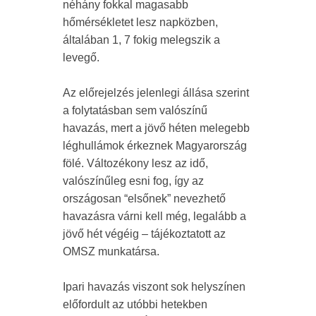
néhány fokkal magasabb
hőmérsékletet lesz napközben,
általában 1, 7 fokig melegszik a
levegő.
Az előrejelzés jelenlegi állása szerint
a folytatásban sem valószínű
havazás, mert a jövő héten melegebb
léghullámok érkeznek Magyarország
fölé. Változékony lesz az idő,
valószínűleg esni fog, így az
országosan “elsőnek” nevezhető
havazásra várni kell még, legalább a
jövő hét végéig – tájékoztatott az
OMSZ munkatársa.
Ipari havazás viszont sok helyszínen
előfordult az utóbbi hetekben