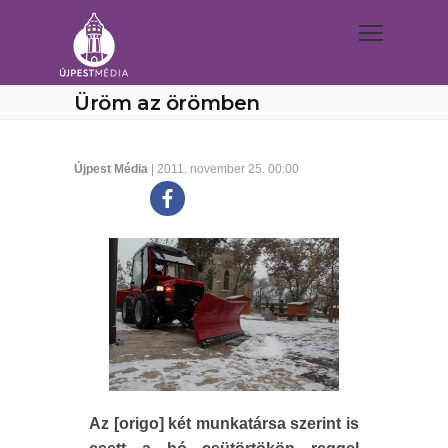
Üröm az örömben
Újpest Média
| 2011. november 25. 00:00
Az [origo] két munkatársa szerint is