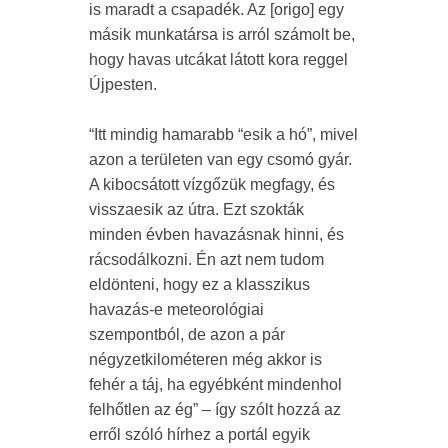
is maradt a csapadék. Az [origo] egy
másik munkatársa is arról számolt be,
hogy havas utcákat látott kora reggel
Újpesten.
“Itt mindig hamarabb “esik a hó”, mivel
azon a területen van egy csomó gyár.
A kibocsátott vízgőzük megfagy, és
visszaesik az útra. Ezt szokták
minden évben havazásnak hinni, és
rácsodálkozni. Én azt nem tudom
eldönteni, hogy ez a klasszikus
havazás-e meteorológiai
szempontból, de azon a pár
négyzetkilométeren még akkor is
fehér a táj, ha egyébként mindenhol
felhőtlen az ég” – így szólt hozzá az
erről szóló hírhez a portál egyik