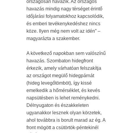
országosan havazik. Az országos
havazás mindig nagy térséget érintő
időjárási folyamatokhoz kapcsolódik,
és emberi tevékenykedéshez nincs
köze. Ilyen még nem volt az idén” –
magyarázta a szakember.
A következő napokban sem valószínű
havazás. Szombaton hidegfront
érkezik, amely várhatóan felszakítja
az országot megülő hidegpárnát
(hideg levegőtömböt), így kissé
emelkedik a hőmérséklet, és kevés
napsütésben is lehet reménykedni.
Délnyugaton és északkeleten
ugyanakkor lesznek olyan körzetek,
ahol továbbra is borult marad az ég. A
front mögött a csütörtök-péntekinél