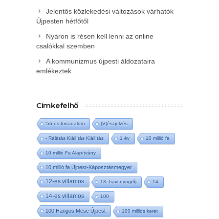
Jelentős közlekedési változások várhatók
Újpesten hétfőtől
Nyáron is résen kell lenni az online
csalókkal szemben
A kommunizmus újpesti áldozataira
emlékeztek
Címkefelhő
'56-os forradalom
(V)észjelzés
- Rálátás Kiállítás Kiállítás
1 év
10 millió fa
10 millió Fa Alapítvány
10 millió fa Újpest-Káposztásmegyer
12-es villamos
13. havi nyugdíj
14
14-es villamos
100
100 Hangos Mese Újpest
100 milliós keret