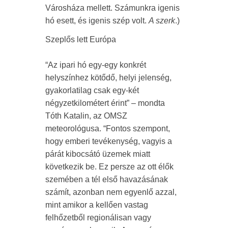
Városháza mellett. Számunkra igenis
hó esett, és igenis szép volt.
A szerk
.)
Szeplős lett Európa
“Az ipari hó egy-egy konkrét
helyszínhez kötődő, helyi jelenség,
gyakorlatilag csak egy-két
négyzetkilométert érint” – mondta
Tóth Katalin, az OMSZ
meteorológusa. “Fontos szempont,
hogy emberi tevékenység, vagyis a
párát kibocsátó üzemek miatt
következik be. Ez persze az ott élők
szemében a tél első havazásának
számít, azonban nem egyenlő azzal,
mint amikor a kellően vastag
felhőzetből regionálisan vagy