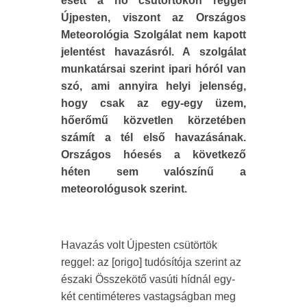
esett a hó csütörtökön reggel
Újpesten, viszont az Országos
Meteorológia Szolgálat nem kapott
jelentést havazásról. A szolgálat
munkatársai szerint ipari hóról van
szó, ami annyira helyi jelenség,
hogy csak az egy-egy üzem,
hőerőmű közvetlen körzetében
számít a tél első havazásának.
Országos hóesés a következő
héten sem valószínű a
meteorológusok szerint.
Havazás volt Újpesten csütörtök
reggel: az [origo] tudósítója szerint az
északi Összekötő vasúti hídnál egy-
két centiméteres vastagságban meg