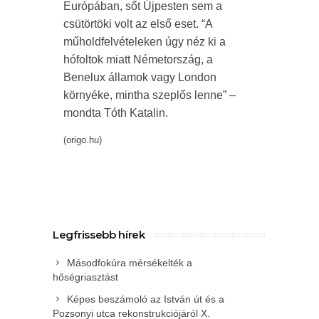
Európában, sőt Újpesten sem a
csütörtöki volt az első eset. “A
műholdfelvételeken úgy néz ki a
hófoltok miatt Németország, a
Benelux államok vagy London
környéke, mintha szeplős lenne” –
mondta Tóth Katalin.
(origo.hu)
Legfrissebb hírek
Másodfokúra mérsékelték a
hőségriasztást
Képes beszámoló az István út és a
Pozsonyi utca rekonstrukciójáról X.