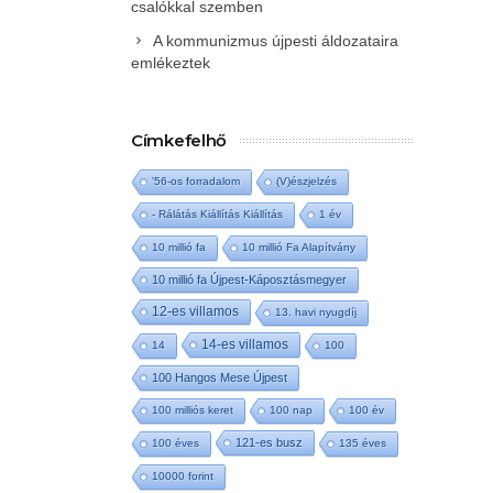
csalókkal szemben
A kommunizmus újpesti áldozataira
emlékeztek
Címkefelhő
'56-os forradalom
(V)észjelzés
- Rálátás Kiállítás Kiállítás
1 év
10 millió fa
10 millió Fa Alapítvány
10 millió fa Újpest-Káposztásmegyer
12-es villamos
13. havi nyugdíj
14-es villamos
14
100
100 Hangos Mese Újpest
100 milliós keret
100 nap
100 év
121-es busz
100 éves
135 éves
10000 forint