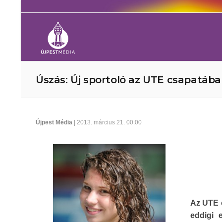
Úszás: Új sportoló az UTE csapatába
Újpest Média
| 2013. március 21. 00:00
Az UTE c
eddigi 