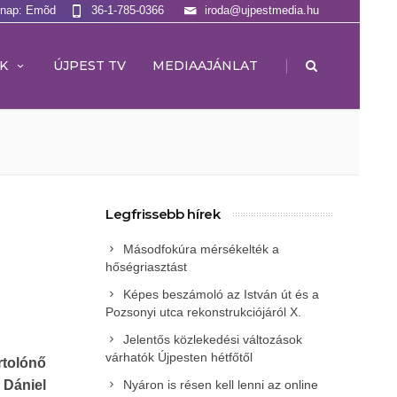
lnap: Emõd
36-1-785-0366
iroda@ujpestmedia.hu
|
K
ÚJPEST TV
MEDIAAJÁNLAT
Legfrissebb hírek
Másodfokúra mérsékelték a
hőségriasztást
Képes beszámoló az István út és a
Pozsonyi utca rekonstrukciójáról X.
Jelentős közlekedési változások
várhatók Újpesten hétfőtől
rtolónő
 Dániel
Nyáron is résen kell lenni az online