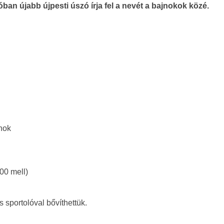
óban újabb újpesti úszó írja fel a nevét a bajnokok közé.
jnok
200 mell)
sportolóval bővíthettük.