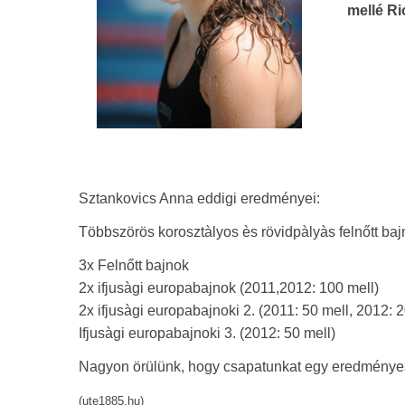
mellé Ri
Sztankovics Anna eddigi eredményei:
Többszörös korosztàlyos ès rövidpàlyàs felnőtt ba
3x Felnőtt bajnok
2x ifjusàgi europabajnok (2011,2012: 100 mell)
2x ifjusàgi europabajnoki 2. (2011: 50 mell, 2012: 
Ifjusàgi europabajnoki 3. (2012: 50 mell)
Nagyon örülünk, hogy csapatunkat egy eredményes 
(ute1885.hu)