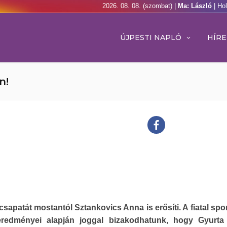
2026. 08. 08. (szombat) |
Ma: László
| Ho
ÚJPESTI NAPLÓ
HÍRE
n!
sapatát mostantól Sztankovics Anna is erősíti. A fiatal spo
eredményei alapján joggal bizakodhatunk, hogy Gyurta