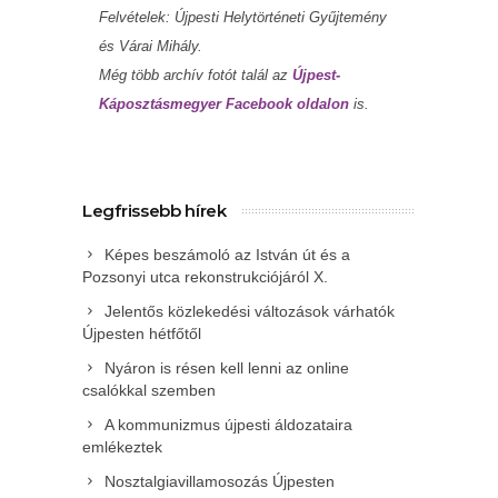
Felvételek: Újpesti Helytörténeti Gyűjtemény
és Várai Mihály.
Még több archív fotót talál az
Újpest-
Káposztásmegyer Facebook oldalon
is.
Legfrissebb hírek
Képes beszámoló az István út és a
Pozsonyi utca rekonstrukciójáról X.
Jelentős közlekedési változások várhatók
Újpesten hétfőtől
Nyáron is résen kell lenni az online
csalókkal szemben
A kommunizmus újpesti áldozataira
emlékeztek
Nosztalgiavillamosozás Újpesten