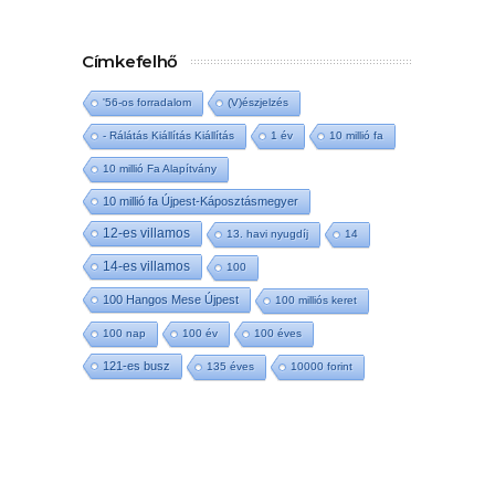
Címkefelhő
'56-os forradalom
(V)észjelzés
- Rálátás Kiállítás Kiállítás
1 év
10 millió fa
10 millió Fa Alapítvány
10 millió fa Újpest-Káposztásmegyer
12-es villamos
13. havi nyugdíj
14
14-es villamos
100
100 Hangos Mese Újpest
100 milliós keret
100 nap
100 év
100 éves
121-es busz
135 éves
10000 forint