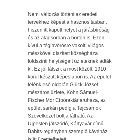
Némi változás történt az eredeti
tervekhez képest a hasznosításban,
hiszen itt kapott helyet a járásbíróság
és az alagsorban a börtön is. Ezen
kívül a téglavörösre vakolt, világos
mészkővel díszített községháza
földszinti helyiségeit üzleteknek adták
ki. Ez jól látszik a most közölt, 1910
körül készült képeslapon is. Az épület
felénk eső oldalán Glück József
mészáros üzlete, Kohn Sámuel-
Fischer Mór Cipőraktár áruháza, az
épület sarkán pedig a Tejcsarnok
Szövetkezet boltja látható. Az
Újpesten játszódó, Kártyavár című
Babits-regényben szereplő kávéház
is itt üzemelhetett.