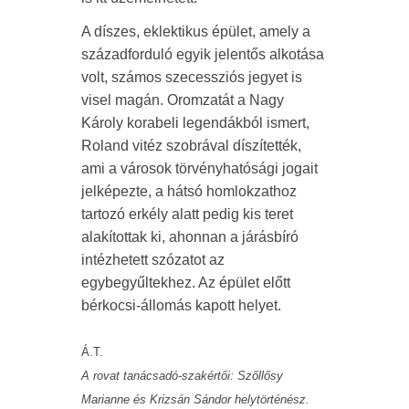
A díszes, eklektikus épület, amely a
századforduló egyik jelentős alkotása
volt, számos szecessziós jegyet is
visel magán. Oromzatát a Nagy
Károly korabeli legendákból ismert,
Roland vitéz szobrával díszítették,
ami a városok törvényhatósági jogait
jelképezte, a hátsó homlokzathoz
tartozó erkély alatt pedig kis teret
alakítottak ki, ahonnan a járásbíró
intézhetett szózatot az
egybegyűltekhez. Az épület előtt
bérkocsi-állomás kapott helyet.
Á.T.
A rovat tanácsadó-szakértői: Szőllősy
Marianne és Krizsán Sándor helytörténész.