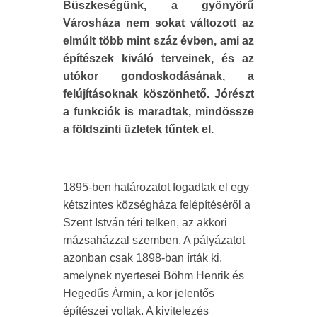
Büszkeségünk, a gyönyörű
Városháza nem sokat változott az
elmúlt több mint száz évben, ami az
építészek kiváló terveinek, és az
utókor gondoskodásának, a
felújításoknak köszönhető. Jórészt
a funkciók is maradtak, mindössze
a földszinti üzletek tűntek el.
1895-ben határozatot fogadtak el egy
kétszintes községháza felépítéséről a
Szent István téri telken, az akkori
mázsaházzal szemben. A pályázatot
azonban csak 1898-ban írták ki,
amelynek nyertesei Böhm Henrik és
Hegedűs Ármin, a kor jelentős
építészei voltak. A kivitelezés