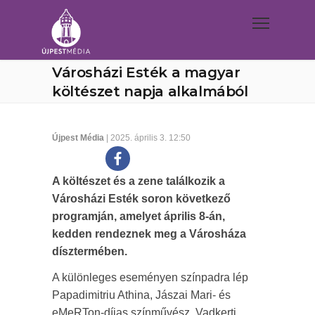
Városházi Esték a magyar
költészet napja alkalmából
Újpest Média
| 2025. április 3. 12:50
A költészet és a zene találkozik a
Városházi Esték soron következő
programján, amelyet április 8-án,
kedden rendeznek meg a Városháza
dísztermében.
A különleges eseményen színpadra lép
Papadimitriu Athina, Jászai Mari- és
eMeRTon-díjas színművész, Vadkerti