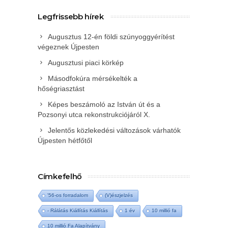
Legfrissebb hírek
Augusztus 12-én földi szúnyoggyérítést
végeznek Újpesten
Augusztusi piaci körkép
Másodfokúra mérsékelték a
hőségriasztást
Képes beszámoló az István út és a
Pozsonyi utca rekonstrukciójáról X.
Jelentős közlekedési változások várhatók
Újpesten hétfőtől
Címkefelhő
'56-os forradalom
(V)észjelzés
- Rálátás Kiállítás Kiállítás
1 év
10 millió fa
10 millió Fa Alapítvány