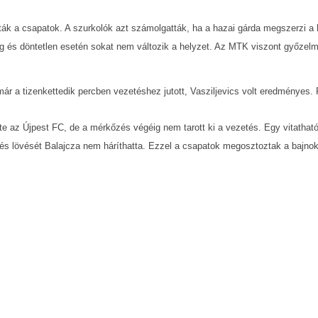
ták a csapatok. A szurkolók azt számolgatták, ha a hazai gárda megszerzi a
ség és döntetlen esetén sokat nem változik a helyzet. Az MTK viszont győzel
ár a tizenkettedik percben vezetéshez jutott, Vasziljevics volt eredményes. 
 az Újpest FC, de a mérkőzés végéig nem tarott ki a vezetés. Egy vitatható
s lövését Balajcza nem háríthatta. Ezzel a csapatok megosztoztak a bajnok