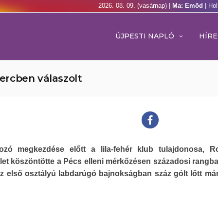
2026. 08. 09. (vasárnap) |
Ma: Emõd
| Ho
ÚJPESTI NAPLÓ
HÍRE
percben válaszolt
kozó megkezdése előtt a lila-fehér klub tulajdonosa, R
et köszöntötte a Pécs elleni mérkőzésen századosi rangba 
z első osztályú labdarúgó bajnokságban száz gólt lőtt má