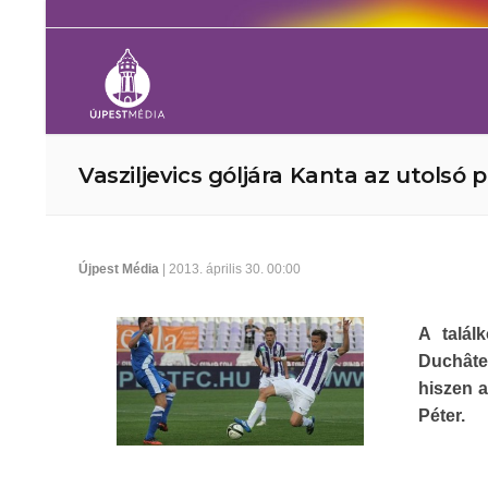
Vasziljevics góljára Kanta az utolsó 
Újpest Média
| 2013. április 30. 00:00
A talál
Duchâtel
hiszen a
Péter.