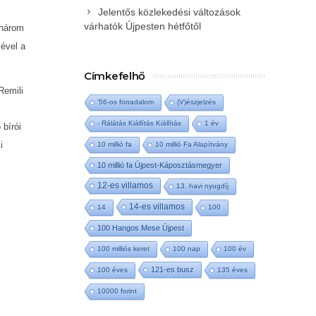
Jelentős közlekedési változások
várhatók Újpesten hétfőtől
 három
mével a
Címkefelhő
Remili
'56-os forradalom
(V)észjelzés
- Rálátás Kiállítás Kiállítás
1 év
 bírói
i
10 millió fa
10 millió Fa Alapítvány
10 millió fa Újpest-Káposztásmegyer
12-es villamos
13. havi nyugdíj
14-es villamos
14
100
100 Hangos Mese Újpest
100 milliós keret
100 nap
100 év
121-es busz
100 éves
135 éves
10000 forint