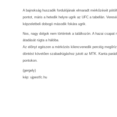
A bajnokság huszadik fordulójának elmaradt mérkőzését pótól
pontot, máris a hetedik helyre ugrik az UFC a tabellán. Vere
képzeletbeli dobogó második fokára ugrik.
Nos, nagy dolgok nem történtek a találkozón. A hazai csapat m
átadását rúgta a hálóba.
Az előnyt egészen a mérkózés kilencvenedik percéig megőrízte
döntést követően szabadrúgáshoz jutott az MTK. Kanta parádé
pontokon.
(gergely)
kép: ujpestfc.hu