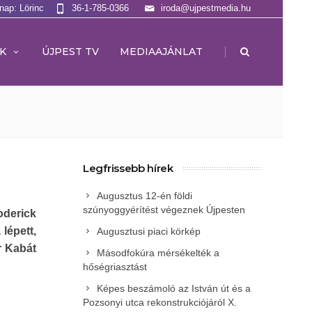
lnap: Lörinc
36-1-785-0366
iroda@ujpestmedia.hu
|
K
ÚJPEST TV
MEDIAAJÁNLAT
Legfrissebb hírek
Augusztus 12-én földi
szúnyoggyérítést végeznek Újpesten
oderick
lépett,
Augusztusi piaci körkép
r Kabát
Másodfokúra mérsékelték a
hőségriasztást
Képes beszámoló az István út és a
Pozsonyi utca rekonstrukciójáról X.