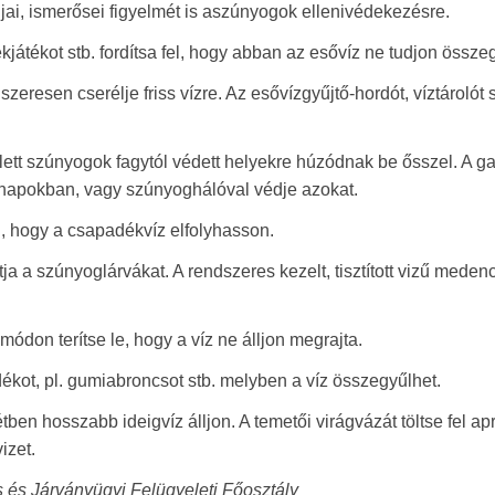
agjai, ismerősei figyelmét is aszúnyogok ellenivédekezésre.
ekjátékot stb. fordítsa fel, hogy abban az esővíz ne tudjon összeg
zeresen cserélje friss vízre. Az esővízgyűjtő-hordót, víztárolót s
jlett szúnyogok fagytól védett helyekre húzódnak be ősszel. A ga
 hónapokban, vagy szúnyoghálóval védje azokat.
an, hogy a csapadékvíz elfolyhasson.
ztja a szúnyoglárvákat. A rendszeres kezelt, tisztított vizű mede
módon terítse le, hogy a víz ne álljon megrajta.
ékot, pl. gumiabroncsot stb. melyben a víz összegyűlhet.
en hosszabb ideigvíz álljon. A temetői virágvázát töltse fel ap
izet.
 és Járványügyi Felügyeleti Főosztály