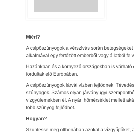
Miért?
A csípőszúnyogok a vérszívás során betegségeket 
alkalmával egy fertőzött emberből vagy állatból fe
Hazánkban és a környező országokban is várható 
fordultak elő Európában.
A csípőszúnyogok lárvái vízben fejlődnek. Tévedés
szúnyogok. Számos olyan járványügyi szempontból f
vízgyülemekben él. A nyári hőmérséklet mellett aká
több szúnyog fejlődhet.
Hogyan?
Szüntesse meg otthonában azokat a vízgyűjtőket, 