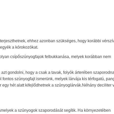
terjeszthetnek, ehhez azonban szükséges, hogy korábbi vérszí
lvegyék a kórokozókat.
olyan csípőszúnyogfajok felbukkanása, melyek korábban nem
 azt gondolni, hogy a csak a tavak, folyók árterében szaporodn
ontos szúnyogfajt ismerünk, melyek lárvája kis térfogatú, pan
r egy hét alatt kifejlődhetnek a szúnyoglárvák.Néhány deciliter 
amelyek a szúnyogok szaporodását segítik. Ha környezetében