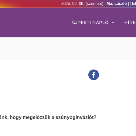
2026. 08. 08. (szombat) |
Ma: László
| Ho
ÚJPESTI NAPLÓ
HÍRE
yünk, hogy megelőzzük a szúnyoginváziót?