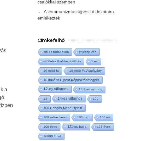
csalókkal szemben
A kommunizmus újpesti áldozataira
emlékeztek
Címkefelhő
vás
'56-os forradalom
(V)észjelzés
- Rálátás Kiállítás Kiállítás
1 év
10 millió fa
10 millió Fa Alapítvány
10 millió fa Újpest-Káposztásmegyer
12-es villamos
ak a
13. havi nyugdíj
gó
14-es villamos
14
100
vízben
100 Hangos Mese Újpest
100 milliós keret
100 nap
100 év
121-es busz
100 éves
135 éves
10000 forint