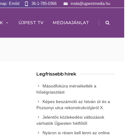
lnap: Emõd
36-1-785-0366
iroda@ujpestmedia.hu
|
K
ÚJPEST TV
MEDIAAJÁNLAT
Legfrissebb hírek
Másodfokúra mérsékelték a
hőségriasztást
Képes beszámoló az István út és a
Pozsonyi utca rekonstrukciójáról X.
Jelentős közlekedési változások
várhatók Újpesten hétfőtől
Nyáron is résen kell lenni az online