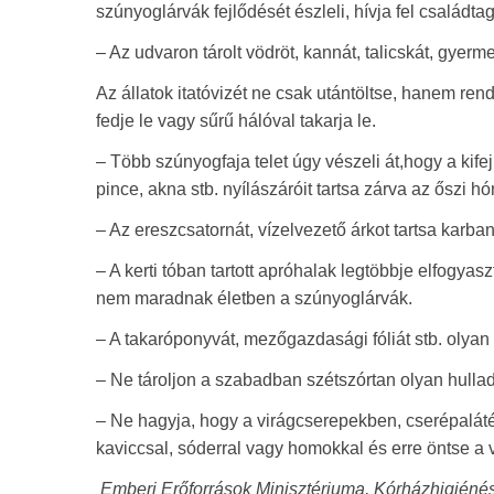
szúnyoglárvák fejlődését észleli, hívja fel családt
– Az udvaron tárolt vödröt, kannát, talicskát, gyerm
Az állatok itatóvizét ne csak utántöltse, hanem rends
fedje le vagy sűrű hálóval takarja le.
– Több szúnyogfaja telet úgy vészeli át,hogy a kife
pince, akna stb. nyílászáróit tartsa zárva az őszi
– Az ereszcsatornát, vízelvezető árkot tartsa karb
– A kerti tóban tartott apróhalak legtöbbje elfogyas
nem maradnak életben a szúnyoglárvák.
– A takaróponyvát, mezőgazdasági fóliát stb. olyan 
– Ne tároljon a szabadban szétszórtan olyan hullad
– Ne hagyja, hogy a virágcserepekben, cserépalátétb
kaviccsal, sóderral vagy homokkal és erre öntse a v
Emberi Erőforrások Minisztériuma, Kórházhigiénés