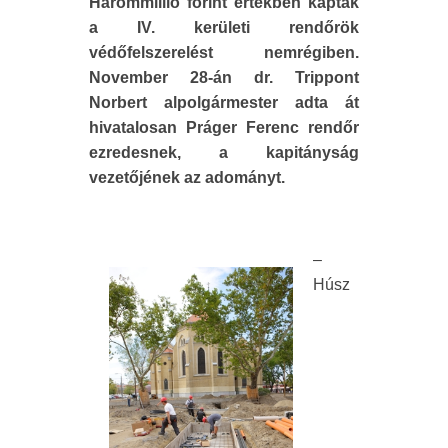
Hárommillió forint értékben kaptak
a IV. kerületi rendőrök
védőfelszerelést nemrégiben.
November 28-án dr. Trippont
Norbert alpolgármester adta át
hivatalosan Práger Ferenc rendőr
ezredesnek, a kapitányság
vezetőjének az adományt.
–
Húsz