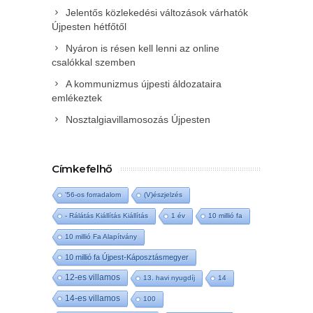
Jelentős közlekedési változások várhatók
Újpesten hétfőtől
Nyáron is résen kell lenni az online
csalókkal szemben
A kommunizmus újpesti áldozataira
emlékeztek
Nosztalgiavillamosozás Újpesten
Címkefelhő
'56-os forradalom
(V)észjelzés
- Rálátás Kiállítás Kiállítás
1 év
10 millió fa
10 millió Fa Alapítvány
10 millió fa Újpest-Káposztásmegyer
12-es villamos
13. havi nyugdíj
14
14-es villamos
100