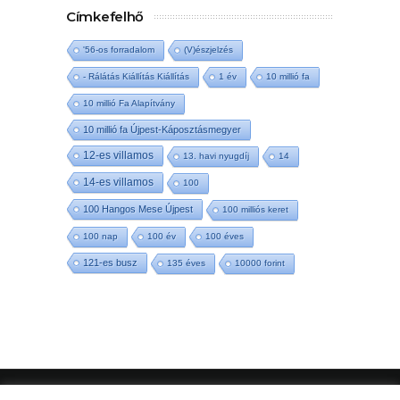
Címkefelhő
'56-os forradalom
(V)észjelzés
- Rálátás Kiállítás Kiállítás
1 év
10 millió fa
10 millió Fa Alapítvány
10 millió fa Újpest-Káposztásmegyer
12-es villamos
13. havi nyugdíj
14
14-es villamos
100
100 Hangos Mese Újpest
100 milliós keret
100 nap
100 év
100 éves
121-es busz
135 éves
10000 forint