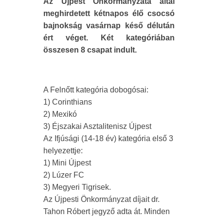
Az Újpest Önkormányzata által
meghirdetett kétnapos élő csocsó
bajnokság vasárnap késő délután
ért véget. Két kategóriában
összesen 8 csapat indult.
A Felnőtt kategória dobogósai:
1) Corinthians
2) Mexikó
3) Éjszakai Asztalitenisz Újpest
Az Ifjúsági (14-18 év) kategória első 3
helyezettje:
1) Mini Újpest
2) Lúzer FC
3) Megyeri Tigrisek.
Az Újpesti Önkormányzat díjait dr.
Tahon Róbert jegyző adta át. Minden