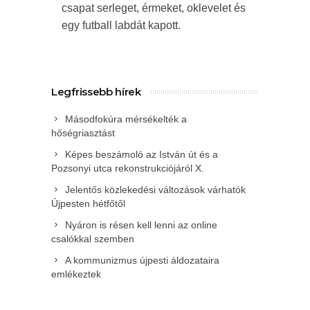
csapat serleget, érmeket, oklevelet és
egy futball labdát kapott.
Legfrissebb hírek
Másodfokúra mérsékelték a
hőségriasztást
Képes beszámoló az István út és a
Pozsonyi utca rekonstrukciójáról X.
Jelentős közlekedési változások várhatók
Újpesten hétfőtől
Nyáron is résen kell lenni az online
csalókkal szemben
A kommunizmus újpesti áldozataira
emlékeztek