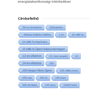
energiatakarékossági intézkedései
Címkefelhő
'56-os forradalom
(V)észjelzés
- Rálátás Kiállítás Kiállítás
1 év
10 millió fa
10 millió Fa Alapítvány
10 millió fa Újpest-Káposztásmegyer
12-es villamos
13. havi nyugdíj
14
14-es villamos
100
100 Hangos Mese Újpest
100 milliós keret
100 nap
100 év
100 éves
121-es busz
135 éves
10000 forint