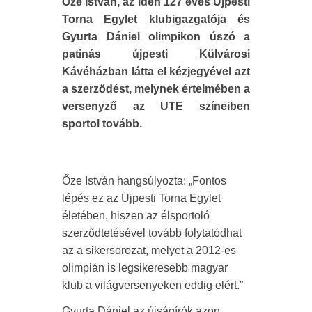
Őze István, az idén 127 éves Újpesti
Torna Egylet klubigazgatója és
Gyurta Dániel olimpikon úszó a
patinás újpesti Külvárosi
Kávéházban látta el kézjegyével azt
a szerződést, melynek értelmében a
versenyző az UTE színeiben
sportol tovább.
Őze István hangsúlyozta: „Fontos
lépés ez az Újpesti Torna Egylet
életében, hiszen az élsportoló
szerződtetésével tovább folytatódhat
az a sikersorozat, melyet a 2012-es
olimpián is legsikeresebb magyar
klub a világversenyeken eddig elért.”
Gyurta Dániel az újságírók azon