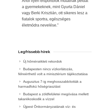
Ahol ilyen élsportolók mutatnak példát
a gyermekeknek, mint Gyurta Dániel
vagy Berki Krisztián, ott sikeres lesz a
fiatalok sportra, egészséges
életmódra nevelése.”
Legfrissebb hírek
Új hőmérsékleti rekordok
Budapesten nincs vízkorlátozás,
félreérthető volt a minisztérium tájékoztatása
Augusztus 7-ig meghosszabbították a
harmadfokú hőségriasztást
Budapest a zöldfelületei megóvása mellett
takarékoskodik a vízzel
Újpest Önkormányzatának víz- és