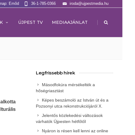
lnap: Emõd
36-1-785-0366
iroda@ujpestmedia.hu
|
K
ÚJPEST TV
MEDIAAJÁNLAT
Legfrissebb hírek
Másodfokúra mérsékelték a
hőségriasztást
Képes beszámoló az István út és a
alkotta
Pozsonyi utca rekonstrukciójáról X.
urális
Jelentős közlekedési változások
várhatók Újpesten hétfőtől
Nyáron is résen kell lenni az online