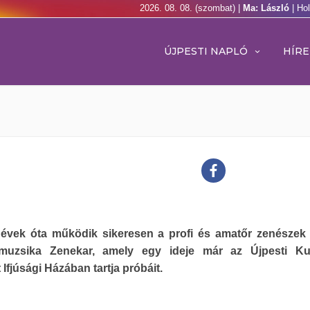
2026. 08. 08. (szombat) |
Ma: László
| Ho
ÚJPESTI NAPLÓ
HÍRE
évek óta működik sikeresen a profi és amatőr zenészek 
muzsika Zenekar, amely egy ideje már az Újpesti Kult
Ifjúsági Házában tartja próbáit.