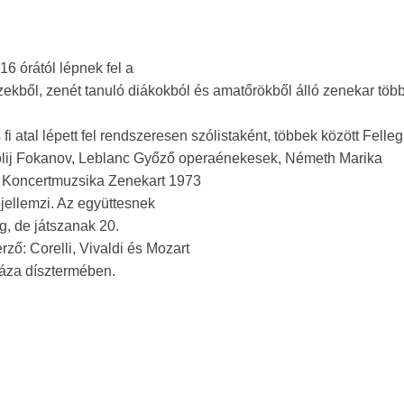
6 órától lépnek fel a
kből, zenét tanuló diákokból és amatőrökből álló zenekar több
 atal lépett fel rendszeresen szólistaként, többek között Felle
tolij Fokanov, Leblanc Győző operaénekesek, Németh Marika
 Koncertmuzsika Zenekart 1973
jellemzi. Az együttesnek
ig, de játszanak 20.
ző: Corelli, Vivaldi és Mozart
háza dísztermében.