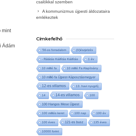
csalókkal szemben
A kommunizmus újpesti áldozataira
emlékeztek
 mint
Címkefelhő
gi Ádám
'56-os forradalom
(V)észjelzés
- Rálátás Kiállítás Kiállítás
1 év
10 millió fa
10 millió Fa Alapítvány
10 millió fa Újpest-Káposztásmegyer
12-es villamos
13. havi nyugdíj
14-es villamos
14
100
100 Hangos Mese Újpest
100 milliós keret
100 nap
100 év
121-es busz
100 éves
135 éves
10000 forint