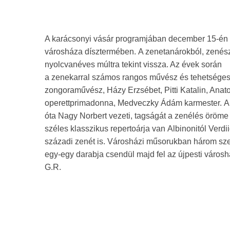
A karácsonyi vásár programjában december 15-én 1
városháza dísztermében. A zenetanárokból, zenésze
nyolcvanéves múltra tekint vissza. Az évek során
a zenekarral számos rangos művész és tehetséges fi
zongoraművész, Házy Erzsébet, Pitti Katalin, Ana
operettprimadonna, Medveczky Ádám karmester. A
óta Nagy Norbert vezeti, tagságát a zenélés öröme 
széles klasszikus repertoárja van Albinonitól Verdi
századi zenét is. Városházi műsorukban három szer
egy-egy darabja csendül majd fel az újpesti város
G.R.