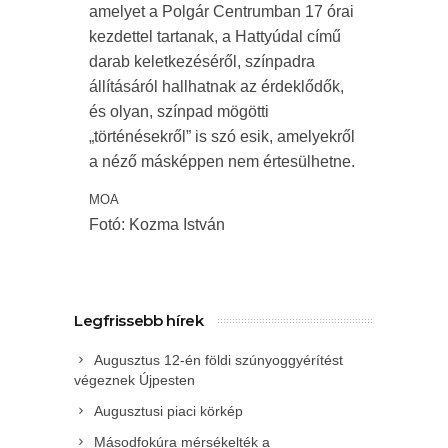
amelyet a Polgár Centrumban 17 órai
kezdettel tartanak, a Hattyúdal című
darab keletkezéséről, színpadra
állításáról hallhatnak az érdeklődők,
és olyan, színpad mögötti
„történésekről” is szó esik, amelyekről
a néző másképpen nem értesülhetne.
MOA
Fotó: Kozma István
Legfrissebb hírek
Augusztus 12-én földi szúnyoggyérítést
végeznek Újpesten
Augusztusi piaci körkép
Másodfokúra mérsékelték a