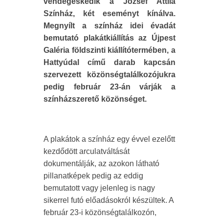
vendégeskedik a József Attila
Színház, két eseményt kínálva.
Megnyílt a színház idei évadát
bemutató plakátkiállítás az Újpest
Galéria földszinti kiállítótermében, a
Hattyúdal című darab kapcsán
szervezett közönségtalálkozójukra
pedig február 23-án várják a
színházszerető közönséget.
A plakátok a színház egy évvel ezelőtt
kezdődött arculatváltását
dokumentálják, az azokon látható
pillanatképek pedig az eddig
bemutatott vagy jelenleg is nagy
sikerrel futó előadásokról készültek. A
február 23-i közönségtalálkozón,