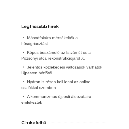
Legfrissebb hírek
Másodfokúra mérsékelték a
hőségriasztást
Képes beszámoló az István út és a
Pozsonyi utca rekonstrukciójáról X.
Jelentős közlekedési változások várhatók
Újpesten hétfőtől
Nyáron is résen kell lenni az online
csalókkal szemben
A kommunizmus újpesti áldozataira
emlékeztek
Címkefelhő