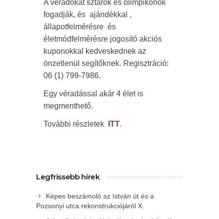
A véradókat sztárok és olimpikonok
fogadják, és ajándékkal ,
állapotfelmérésre és
életmódfelmérésre jogosító akciós
kuponokkal kedveskednek az
önzetlenül segítőknek. Regisztráció:
06 (1) 799-7986.
Egy véradással akár 4 élet is
megmenthető.
További részletek
ITT
.
Legfrissebb hírek
Képes beszámoló az István út és a
Pozsonyi utca rekonstrukciójáról X.