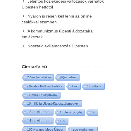
Jelentős közlekedési változások várhatók
Újpesten hétfőtől
Nyáron is résen kell lenni az online
csalókkal szemben
A kommunizmus újpesti áldozataira
emlékeztek
Nosztalgiavillamosozás Újpesten
Címkefelhő
'56-os forradalom
(V)észjelzés
- Rálátás Kiállítás Kiállítás
1 év
10 millió fa
10 millió Fa Alapítvány
10 millió fa Újpest-Káposztásmegyer
12-es villamos
13. havi nyugdíj
14
14-es villamos
100
100 Hangos Mese Újpest
100 milliós keret