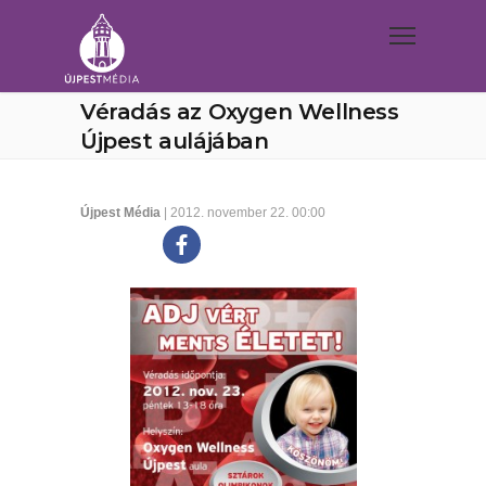
Véradás az Oxygen Wellness
Újpest aulájában
Újpest Média
| 2012. november 22. 00:00