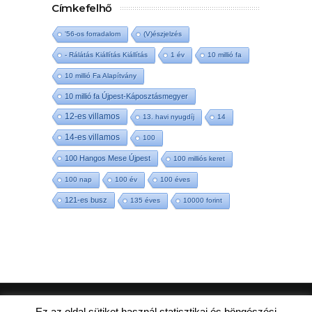
Címkefelhő
'56-os forradalom
(V)észjelzés
- Rálátás Kiállítás Kiállítás
1 év
10 millió fa
10 millió Fa Alapítvány
10 millió fa Újpest-Káposztásmegyer
12-es villamos
13. havi nyugdíj
14
14-es villamos
100
100 Hangos Mese Újpest
100 milliós keret
100 nap
100 év
100 éves
121-es busz
135 éves
10000 forint
ujpestmedia.hu © 2020 |
Szerzői jogok
|
Ez az oldal sütiket használ statisztikai és böngészési