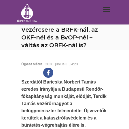
Vezércsere a BRFK-nál, az
OKF-nél és a BvOP-nél –
váltás az ORFK-nál is?
Újpest Média
| 2026. június 3. 14:23
Szerdától Baricska Norbert Tamás
ezredes irányítja a Budapesti Rendőr-
főkapitányság munkáját, elődjét, Terdik
Tamás vezérőrnagyot a
belügyminiszter felmentette. Új vezetők
kerültek a katasztrófavédelem és a
büntetés-végrehajtás élére is.