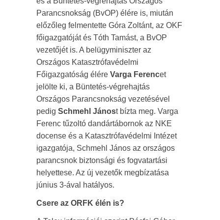
és a Büntetés-végrehajtás Országos
Parancsnokság (BvOP) élére is, miután
előzőleg felmentette Góra Zoltánt, az OKF
főigazgatóját és Tóth Tamást, a BvOP
vezetőjét is. A belügyminiszter az
Országos Katasztrófavédelmi
Főigazgatóság élére
Varga Ferenc
et
jelölte ki, a Büntetés-végrehajtás
Országos Parancsnokság vezetésével
pedig
Schmehl János
t bízta meg. Varga
Ferenc tűzoltó dandártábornok az NKE
docense és a Katasztrófavédelmi Intézet
igazgatója, Schmehl János az országos
parancsnok biztonsági és fogvatartási
helyettese. Az új vezetők megbízatása
június 3-ával hatályos.
Csere az ORFK élén is?