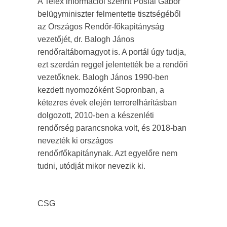
A Telex információi szerint Pósfai Gábor
belügyminiszter felmentette tisztségéből
az Országos Rendőr-főkapitányság
vezetőjét, dr. Balogh János
rendőraltábornagyot is. A portál úgy tudja,
ezt szerdán reggel jelentették be a rendőri
vezetőknek. Balogh János 1990-ben
kezdett nyomozóként Sopronban, a
kétezres évek elején terrorelhárításban
dolgozott, 2010-ben a készenléti
rendőrség parancsnoka volt, és 2018-ban
nevezték ki országos
rendőrfőkapitánynak.
Azt egyelőre nem
tudni, utódját mikor nevezik ki.
CSG