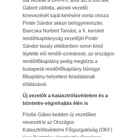
óta vezette a BRFK-t, ahol azt a Bucsek
Gábort váltotta, akinek vezetői
kinevezését saját kérésére vonta vissza
Pintér Sándor akkori belügyminiszter.
Baricska Norbert Tamást, a X. kerületi
rendőrkapitányság vezetőjét Pintér
Sándor tavaly októberben soron kívül
léptette elő rendőr ezredessé, az országos
rendőrfőkapitány pedig megbízta a
budapesti rendőrfőkapitány bűnügyi
főkapitány-helyettesi feladatainak
ellátásával.
Új vezetők a katasztrófavédelem és a
büntetés-végrehajtás élén is
Pósfai Gábor kedden új vezetőket
nevezett ki az Országos
Katasztrófavédelmi Főigazgatóság (OKF)