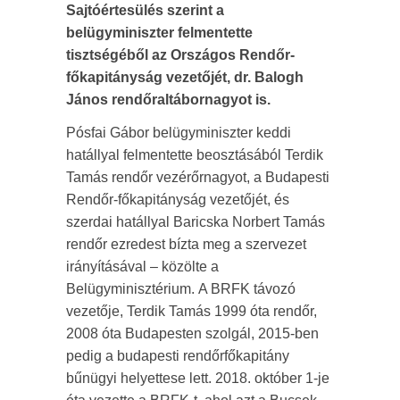
Sajtóértesülés szerint a
belügyminiszter felmentette
tisztségéből az Országos Rendőr-
főkapitányság vezetőjét, dr. Balogh
János rendőraltábornagyot is.
Pósfai Gábor belügyminiszter keddi
hatállyal felmentette beosztásából Terdik
Tamás rendőr vezérőrnagyot, a Budapesti
Rendőr-főkapitányság vezetőjét, és
szerdai hatállyal Baricska Norbert Tamás
rendőr ezredest bízta meg a szervezet
irányításával – közölte a
Belügyminisztérium.
A BRFK távozó
vezetője, Terdik Tamás 1999 óta rendőr,
2008 óta Budapesten szolgál, 2015-ben
pedig a budapesti rendőrfőkapitány
bűnügyi helyettese lett. 2018. október 1-je