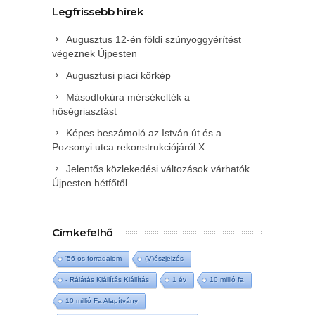
Legfrissebb hírek
Augusztus 12-én földi szúnyoggyérítést
végeznek Újpesten
Augusztusi piaci körkép
Másodfokúra mérsékelték a
hőségriasztást
Képes beszámoló az István út és a
Pozsonyi utca rekonstrukciójáról X.
Jelentős közlekedési változások várhatók
Újpesten hétfőtől
Címkefelhő
'56-os forradalom
(V)észjelzés
- Rálátás Kiállítás Kiállítás
1 év
10 millió fa
10 millió Fa Alapítvány