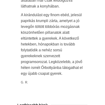
általában már csak feldolgozva
láthatnak a konyhában.
A kirándulást egy finom ebéd, jelesül
paprikás krumpli zárta, amelyet a jó
levegőn töltött többórás mozgásnak
köszönhetően pillanatok alatt
eltüntettek a gyerekek. A következő
hetekben, hónapokban is tovább
folytatódik a nehéz sorsú
gyerekeknek szervezett
programsorozat. Legközelebb, a jövő
héten ismét Őrbottyánba látogathat el
egy újabb csapat gyerek.
G. R.
Legfrissebb hírek