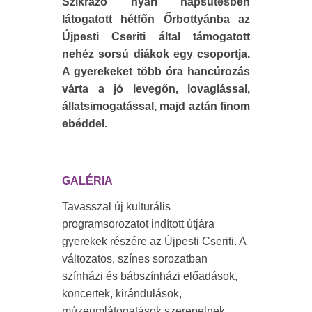
Szikrázó nyári napsütésben
látogatott hétfőn Őrbottyánba az
Újpesti Cseriti által támogatott
nehéz sorsú diákok egy csoportja.
A gyerekeket több óra hancúrozás
várta a jó levegőn, lovaglással,
állatsimogatással, majd aztán finom
ebéddel.
GALÉRIA
Tavasszal új kulturális
programsorozatot indított útjára
gyerekek részére az Újpesti Cseriti. A
változatos, színes sorozatban
színházi és bábszínházi előadások,
koncertek, kirándulások,
múzeumlátogatások szerepelnek.