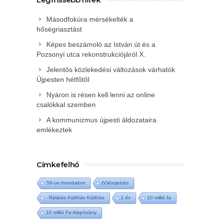
Másodfokúra mérsékelték a
hőségriasztást
Képes beszámoló az István út és a
Pozsonyi utca rekonstrukciójáról X.
Jelentős közlekedési változások várhatók
Újpesten hétfőtől
Nyáron is résen kell lenni az online
csalókkal szemben
A kommunizmus újpesti áldozataira
emlékeztek
Címkefelhő
'56-os forradalom
(V)észjelzés
- Rálátás Kiállítás Kiállítás
1 év
10 millió fa
10 millió Fa Alapítvány