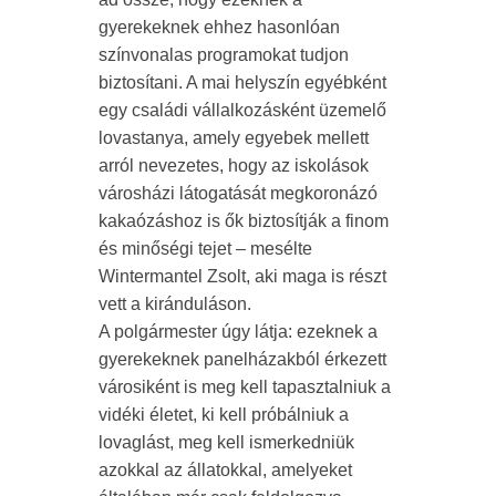
gyerekeknek ehhez hasonlóan
színvonalas programokat tudjon
biztosítani. A mai helyszín egyébként
egy családi vállalkozásként üzemelő
lovastanya, amely egyebek mellett
arról nevezetes, hogy az iskolások
városházi látogatását megkoronázó
kakaózáshoz is ők biztosítják a finom
és minőségi tejet – mesélte
Wintermantel Zsolt, aki maga is részt
vett a kiránduláson.
A polgármester úgy látja: ezeknek a
gyerekeknek panelházakból érkezett
városiként is meg kell tapasztalniuk a
vidéki életet, ki kell próbálniuk a
lovaglást, meg kell ismerkedniük
azokkal az állatokkal, amelyeket