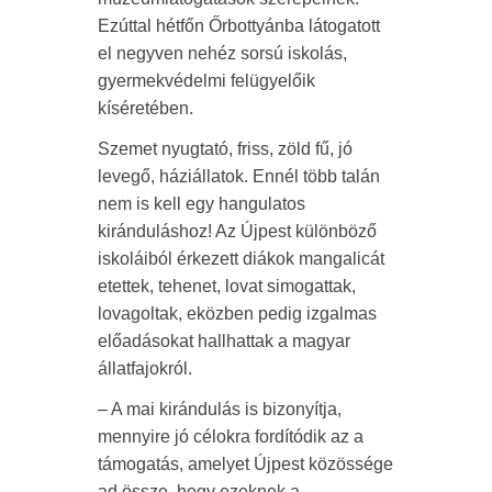
Ezúttal hétfőn Őrbottyánba látogatott
el negyven nehéz sorsú iskolás,
gyermekvédelmi felügyelőik
kíséretében.
Szemet nyugtató, friss, zöld fű, jó
levegő, háziállatok. Ennél több talán
nem is kell egy hangulatos
kiránduláshoz! Az Újpest különböző
iskoláiból érkezett diákok mangalicát
etettek, tehenet, lovat simogattak,
lovagoltak, eközben pedig izgalmas
előadásokat hallhattak a magyar
állatfajokról.
– A mai kirándulás is bizonyítja,
mennyire jó célokra fordítódik az a
támogatás, amelyet Újpest közössége
ad össze, hogy ezeknek a