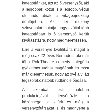
kategóriánkét, azt az 5 versenyzőt, aki
a legjobbak közül is a legjobb, végül
ők indulhatnak a világbajnokság
döntőjében. Az idei mezőny
színvonalát mutatja, hogy ezúttal több
kategóriában is 6 versenyző került
kiválasztásra, hogy megmérettessen.
Erre a versenyre kvalifikálta magát a
még csak 22 éves Bernadett, aki már
több PoleTheatre comedy kategória
győzelmet tudhat magáénak és most
már kijelenthetjük, hogy az övé a világ
legszórakoztatóbb rúdtánc előadása.
A szombat esti fináléban
produkciójával lenyűgözte a
közönséget, a zsűrit és még a
versenyzőtársakat is, és megnyerte a