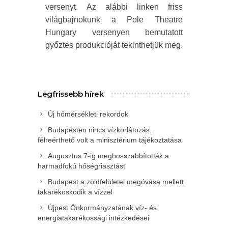
versenyt. Az alábbi linken friss
világbajnokunk a Pole Theatre
Hungary versenyen bemutatott
győztes produkcióját tekinthetjük meg.
Legfrissebb hírek
Új hőmérsékleti rekordok
Budapesten nincs vízkorlátozás,
félreérthető volt a minisztérium tájékoztatása
Augusztus 7-ig meghosszabbították a
harmadfokú hőségriasztást
Budapest a zöldfelületei megóvása mellett
takarékoskodik a vízzel
Újpest Önkormányzatának víz- és
energiatakarékossági intézkedései