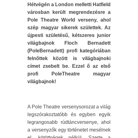
Hétvégén a London melletti Hatfield
városban került megrendezésre a
Pole Theatre World verseny, ahol
szép magyar sikerek születtek. Az
újpesti születésű, kétszeres junior
világbajnok Floch Bernadett
(PoleBernadett) profi kategóriában
felnőttek között is világbajnoki
címet zsebelt be. Ezzel ő az első
profi PoleTheatre magyar
világbajnok!
A Pole Theatre versenysorozat a világ
legszórakoztatóbb és egyben egyik
legrangosabb rúdtáncversenye, ahol
a versenyzők egy történetet mesélnek
el, kötöttségek nélkül. Szerte a