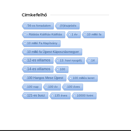
Címkefelhő
'56-os forradalom
(V)észjelzés
- Rálátás Kiállítás Kiállítás
1 év
10 millió fa
10 millió Fa Alapítvány
10 millió fa Újpest-Káposztásmegyer
12-es villamos
13. havi nyugdíj
14
14-es villamos
100
100 Hangos Mese Újpest
100 milliós keret
100 nap
100 év
100 éves
121-es busz
135 éves
10000 forint