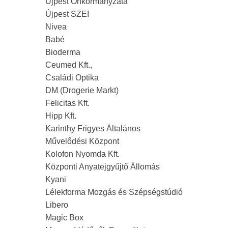
Újpest Önkormányzata
Újpest SZEI
Nivea
Babé
Bioderma
Ceumed Kft.,
Családi Optika
DM (Drogerie Markt)
Felicitas Kft.
Hipp Kft.
Karinthy Frigyes Általános
Művelődési Központ
Kolofon Nyomda Kft.
Központi Anyatejgyűjtő Állomás
Kyani
Lélekforma Mozgás és Szépségstúdió
Libero
Magic Box