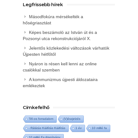
Legfrissebb hírek
Másodfokúra mérsékelték a
hőségriasztást
Képes beszámoló az István út és a
Pozsonyi utca rekonstrukciójáról X.
Jelentős közlekedési változások várhatók
Újpesten hétfőtől
Nyáron is résen kell lenni az online
csalókkal szemben
A kommunizmus újpesti áldozataira
emlékeztek
Címkefelhő
'56-os forradalom
(V)észjelzés
- Rálátás Kiállítás Kiállítás
1 év
10 millió fa
10 millió Fa Alapítvány