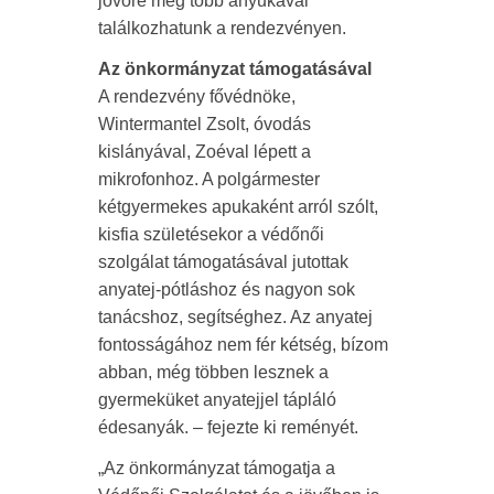
jövőre még több anyukával
találkozhatunk a rendezvényen.
Az önkormányzat támogatásával
A rendezvény fővédnöke,
Wintermantel Zsolt, óvodás
kislányával, Zoéval lépett a
mikrofonhoz. A polgármester
kétgyermekes apukaként arról szólt,
kisfia születésekor a védőnői
szolgálat támogatásával jutottak
anyatej-pótláshoz és nagyon sok
tanácshoz, segítséghez. Az anyatej
fontosságához nem fér kétség, bízom
abban, még többen lesznek a
gyermeküket anyatejjel tápláló
édesanyák. – fejezte ki reményét.
„Az önkormányzat támogatja a