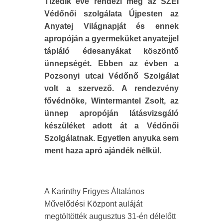
Tizedik éve rendezi meg az SZEI
Védőnői szolgálata Újpesten az
Anyatej Világnapját és ennek
apropóján a gyermeküket anyatejjel
tápláló édesanyákat köszöntő
ünnepségét. Ebben az évben a
Pozsonyi utcai Védőnő Szolgálat
volt a szervező. A rendezvény
fővédnöke, Wintermantel Zsolt, az
ünnep apropóján látásvizsgáló
készüléket adott át a Védőnői
Szolgálatnak. Egyetlen anyuka sem
ment haza apró ajándék nélkül.
A Karinthy Frigyes Általános
Művelődési Központ auláját
megtöltötték augusztus 31-én délelőtt