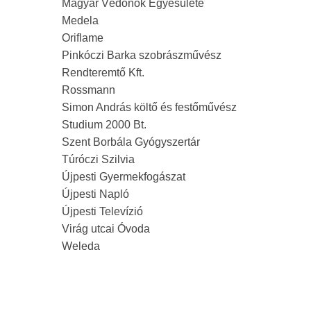
Magyar Védőnők Egyesülete
Medela
Oriflame
Pinkóczi Barka szobrászművész
Rendteremtő Kft.
Rossmann
Simon András költő és festőművész
Studium 2000 Bt.
Szent Borbála Gyógyszertár
Túróczi Szilvia
Újpesti Gyermekfogászat
Újpesti Napló
Újpesti Televízió
Virág utcai Óvoda
Weleda