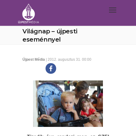
Világnap – újpesti
eseménnyel
Újpest Média
| 2012. augusztus 31. 00:00