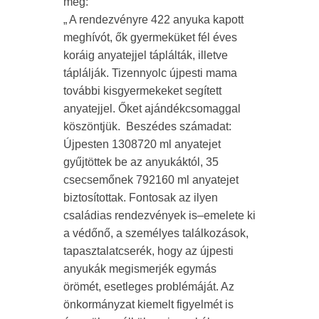
meg:
„ A rendezvényre 422 anyuka kapott
meghívót, ők gyermeküket fél éves
koráig anyatejjel táplálták, illetve
táplálják. Tizennyolc újpesti mama
további kisgyermekeket segített
anyatejjel. Őket ajándékcsomaggal
köszöntjük. Beszédes számadat:
Újpesten 1308720 ml anyatejet
gyűjtöttek be az anyukáktól, 35
csecsemőnek 792160 ml anyatejet
biztosítottak. Fontosak az ilyen
családias rendezvények is–emelete ki
a védőnő, a személyes találkozások,
tapasztalatcserék, hogy az újpesti
anyukák megismerjék egymás
örömét, esetleges problémáját. Az
önkormányzat kiemelt figyelmét is