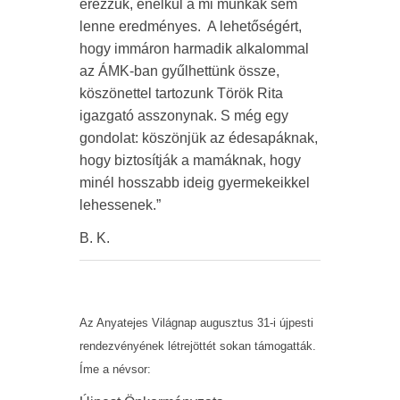
érezzük, enélkül a mi munkák sem
lenne eredményes. A lehetőségért,
hogy immáron harmadik alkalommal
az ÁMK-ban gyűlhettünk össze,
köszönettel tartozunk Török Rita
igazgató asszonynak. S még egy
gondolat: köszönjük az édesapáknak,
hogy biztosítják a mamáknak, hogy
minél hosszabb ideig gyermekeikkel
lehessenek.”
B. K.
Az Anyatejes Világnap augusztus 31-i újpesti
rendezvényének létrejöttét sokan támogatták.
Íme a névsor: