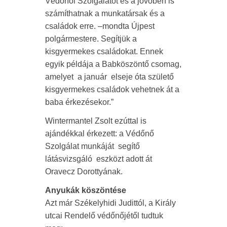
Védőnői Szolgálatot és a jövőben is
számíthatnak a munkatársak és a
családok erre. –mondta Újpest
polgármestere. Segítjük a
kisgyermekes családokat. Ennek
egyik példája a Babköszöntő csomag,
amelyet a január elseje óta születő
kisgyermekes családok vehetnek át a
baba érkezésekor.”
Wintermantel Zsolt ezúttal is
ajándékkal érkezett: a Védőnő
Szolgálat munkáját segítő
látásvizsgáló eszközt adott át
Oravecz Dorottyának.
Anyukák köszöntése
Azt már Székelyhidi Judittól, a Király
utcai Rendelő védőnőjétől tudtuk