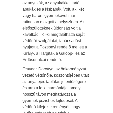
az anyukák, az anyukákkal tartó
apukák és a kisbabák. Volt, aki két
vagy három gyermekével már
rutinosan mozgott a helyszínen. Az
elsőszülötteknek újdonság volt a
kavalkád. Ki-ki megtalálhatta saját
védőnői szolgálatát, tanácsadást
nyújtott a Pozsonyi rendelő mellett a
Király-, a Hargita-, a Galopp-, és az
Erdősor utcai rendelő.
Oravecz Dorottya, az önkormányzat
vezető védőnője, köszöntőjében utalt
az anyatejes táplálás jelentőségére
és arra a lelki harmóniája, amely
hosszú távon meghatározza a
gyermek pszichés fejlődését. A
védőnő kifejezte reményét, hogy