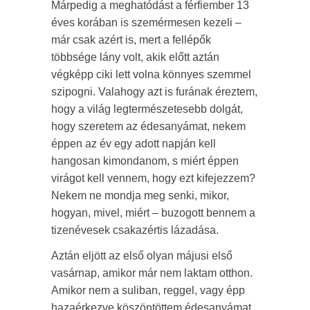
Márpedig a meghatódást a férfiember 13
éves korában is szemérmesen kezeli –
már csak azért is, mert a fellépők
többsége lány volt, akik előtt aztán
végképp ciki lett volna könnyes szemmel
szipogni. Valahogy azt is furának éreztem,
hogy a világ legtermészetesebb dolgát,
hogy szeretem az édesanyámat, nekem
éppen az év egy adott napján kell
hangosan kimondanom, s miért éppen
virágot kell vennem, hogy ezt kifejezzem?
Nekem ne mondja meg senki, mikor,
hogyan, mivel, miért – buzogott bennem a
tizenévesek csakazértis lázadása.
Aztán eljött az első olyan májusi első
vasárnap, amikor már nem laktam otthon.
Amikor nem a suliban, reggel, vagy épp
hazaérkezve köszöntöttem édesanyámat