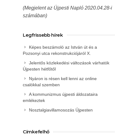
(Megjelent az Újpesti Napló 2020.04.28-i
számában)
Legfrissebb hírek
Képes beszámoló az István út és a
Pozsonyi utca rekonstrukciójáról X.
Jelentős közlekedési változások várhatók
Újpesten hétfőtől
Nyáron is résen kell lenni az online
csalókkal szemben
A kommunizmus újpesti áldozataira
emlékeztek
Nosztalgiavillamosozás Újpesten
Címkefelhő