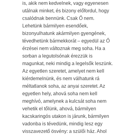
is, akik nem kedvelnek, vagy egyenesen
utálnak minket, és bizony előfordul, hogy
csalódnak bennünk. Csak Ő nem.
Lehetünk bármilyen esendőek,
bizonyulhatunk akármilyen gyengének,
tévedhetünk bármekkorát – egyedül az Ő
érzései nem változnak meg soha. Ha a
sorban a legutolsónak érezzük is
magunkat, neki mindig a legelsők leszünk.
Az egyetlen szeretet, amelyet nem kell
kiérdemelnünk, és nem válhatunk rá
méltatlanok soha, az anyai szeretet. Az
egyetlen hely, ahová soha nem kell
meghívó, amelynek a kulcsát soha nem
vehetik el tőlünk, ahová, bármilyen
kacskaringós utakon is járunk, bármilyen
vadonba is tévedünk, mindig lesz egy
visszavezető ösvény: a szülői ház. Ahol