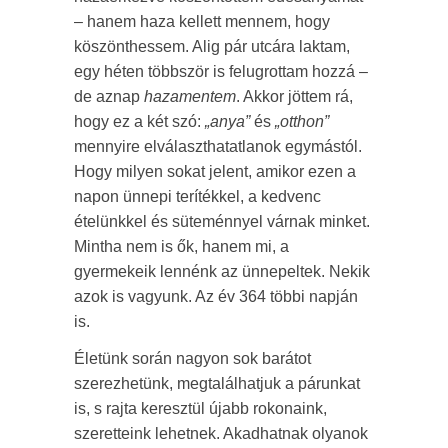
– hanem haza kellett mennem, hogy
köszönthessem. Alig pár utcára laktam,
egy héten többször is felugrottam hozzá –
de aznap
hazamentem
. Akkor jöttem rá,
hogy ez a két szó:
„anya”
és
„otthon”
mennyire elválaszthatatlanok egymástól.
Hogy milyen sokat jelent, amikor ezen a
napon ünnepi terítékkel, a kedvenc
ételünkkel és süteménnyel várnak minket.
Mintha nem is ők, hanem mi, a
gyermekeik lennénk az ünnepeltek. Nekik
azok is vagyunk. Az év 364 többi napján
is.
Életünk során nagyon sok barátot
szerezhetünk, megtalálhatjuk a párunkat
is, s rajta keresztül újabb rokonaink,
szeretteink lehetnek. Akadhatnak olyanok