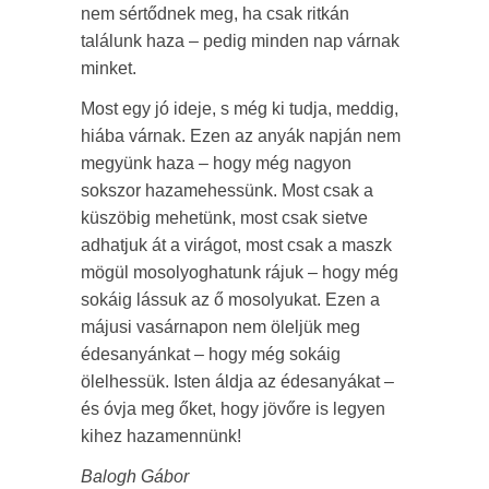
nem sértődnek meg, ha csak ritkán
találunk haza – pedig minden nap várnak
minket.
Most egy jó ideje, s még ki tudja, meddig,
hiába várnak. Ezen az anyák napján nem
megyünk haza – hogy még nagyon
sokszor hazamehessünk. Most csak a
küszöbig mehetünk, most csak sietve
adhatjuk át a virágot, most csak a maszk
mögül mosolyoghatunk rájuk – hogy még
sokáig lássuk az ő mosolyukat. Ezen a
májusi vasárnapon nem öleljük meg
édesanyánkat – hogy még sokáig
ölelhessük. Isten áldja az édesanyákat –
és óvja meg őket, hogy jövőre is legyen
kihez hazamennünk!
Balogh Gábor