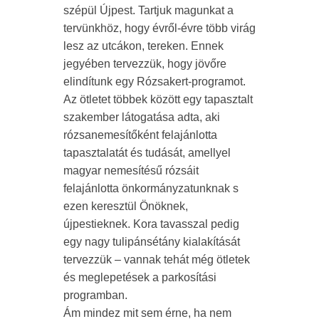
szépül Újpest. Tartjuk magunkat a
tervünkhöz, hogy évről-évre több virág
lesz az utcákon, tereken. Ennek
jegyében tervezzük, hogy jövőre
elindítunk egy Rózsakert-programot.
Az ötletet többek között egy tapasztalt
szakember látogatása adta, aki
rózsanemesítőként felajánlotta
tapasztalatát és tudását, amellyel
magyar nemesítésű rózsáit
felajánlotta önkormányzatunknak s
ezen keresztül Önöknek,
újpestieknek. Kora tavasszal pedig
egy nagy tulipánsétány kialakítását
tervezzük – vannak tehát még ötletek
és meglepetések a parkosítási
programban.
Ám mindez mit sem érne, ha nem