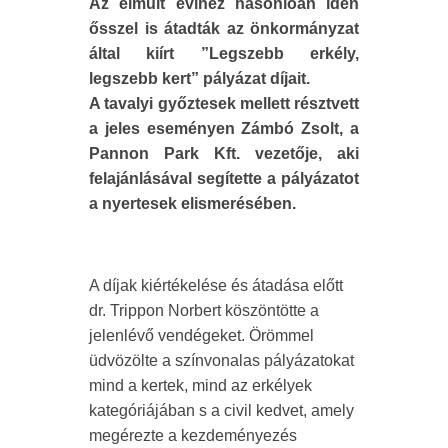
Az elmúlt évihez hasonlóan idén
ősszel is átadták az önkormányzat
által kiírt ”Legszebb erkély,
legszebb kert” pályázat díjait.
A tavalyi győztesek mellett résztvett
a jeles eseményen Zámbó Zsolt, a
Pannon Park Kft. vezetője, aki
felajánlásával segítette a pályázatot
a nyertesek elismerésében.
A díjak kiértékelése és átadása előtt
dr. Trippon Norbert köszöntötte a
jelenlévő vendégeket. Örömmel
üdvözölte a színvonalas pályázatokat
mind a kertek, mind az erkélyek
kategóriájában s a civil kedvet, amely
megérezte a kezdeményezés