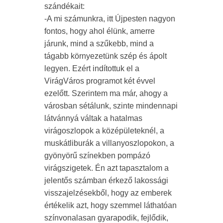
szándékait:
-A mi számunkra, itt Újpesten nagyon
fontos, hogy ahol élünk, amerre
járunk, mind a szűkebb, mind a
tágabb környezetünk szép és ápolt
legyen. Ezért indítottuk el a
VirágVáros programot két évvel
ezelőtt. Szerintem ma már, ahogy a
városban sétálunk, szinte mindennapi
látvánnyá váltak a hatalmas
virágoszlopok a középületeknél, a
muskátliburák a villanyoszlopokon, a
gyönyörű színekben pompázó
virágszigetek. Én azt tapasztalom a
jelentős számban érkező lakossági
visszajelzésekből, hogy az emberek
értékelik azt, hogy szemmel láthatóan
színvonalasan gyarapodik, fejlődik,