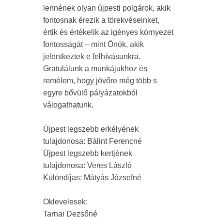
lennének olyan újpesti polgárok, akik
fontosnak érezik a törekvéseinket,
értik és értékelik az igényes környezet
fontosságát – mint Önök, akik
jelentkeztek e felhívásunkra.
Gratulálunk a munkájukhoz és
remélem, hogy jövőre még több s
egyre bővülő pályázatokból
válogathatunk.
Újpest legszebb erkélyének
tulajdonosa: Bálint Ferencné
Újpest legszebb kertjének
tulajdonosa: Veres László
Különdíjas: Mátyás Józsefné
Oklevelesek:
Tarnai Dezsőné