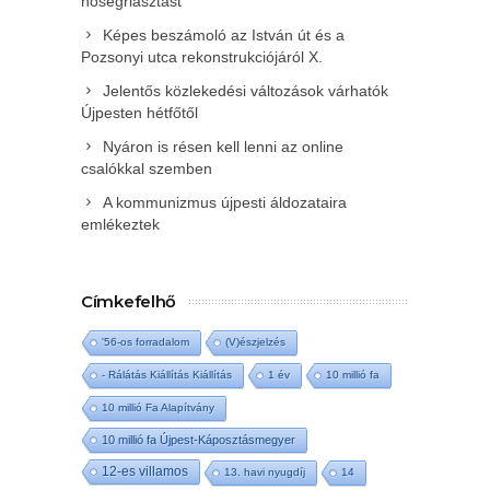
hőségriasztást
Képes beszámoló az István út és a
Pozsonyi utca rekonstrukciójáról X.
Jelentős közlekedési változások várhatók
Újpesten hétfőtől
Nyáron is résen kell lenni az online
csalókkal szemben
A kommunizmus újpesti áldozataira
emlékeztek
Címkefelhő
'56-os forradalom
(V)észjelzés
- Rálátás Kiállítás Kiállítás
1 év
10 millió fa
10 millió Fa Alapítvány
10 millió fa Újpest-Káposztásmegyer
12-es villamos
13. havi nyugdíj
14