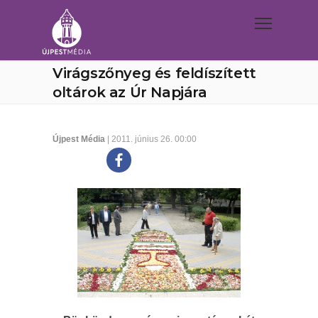
Virágszőnyeg és feldíszített
oltárok az Úr Napjára
Újpest Média
| 2011. június 26. 00:00