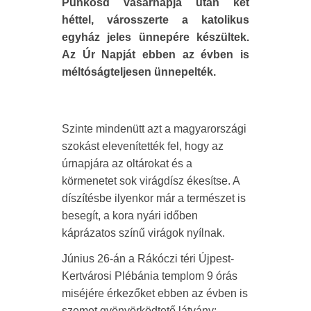
Pünkösd vasárnapja után két
héttel, városszerte a katolikus
egyház jeles ünnepére készültek.
Az Úr Napját ebben az évben is
méltóságteljesen ünnepelték.
Szinte mindenütt azt a magyarországi
szokást elevenítették fel, hogy az
úrnapjára az oltárokat és a
körmenetet sok virágdísz ékesítse. A
díszítésbe ilyenkor már a természet is
besegít, a kora nyári időben
káprázatos színű virágok nyílnak.
Június 26-án a Rákóczi téri Újpest-
Kertvárosi Plébánia templom 9 órás
miséjére érkezőket ebben az évben is
szemet gyönyörködtető látvány: