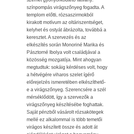
színpompás virágszőnyeg fogadta. A
templom előtti, rózsaszirmokból
kirakott motívum az oltáriszentséget,
kelyhet és ostyát ábrázolta, továbbá a
keresztet. A szervezés és az
elkészítés során Monoriné Marika és
Pásztorné Ibolya volt családjával a
közösség mozgatója. Mint ahogyan
megtudtuk: sokáig kérdéses volt, hogy
a hétvégére viharos szelet ígérő
előrejelzés ismeretében elkészíthető-
e a virágszőnyeg. Szerencsére a szél
mérséklődött, így a szervezők a
virágszőnyeg készítésébe foghattak.
Saját pénzből vásárolt rózsakötegek
mellé ez alkalommal is több temetői
virágos készített össze és adott át