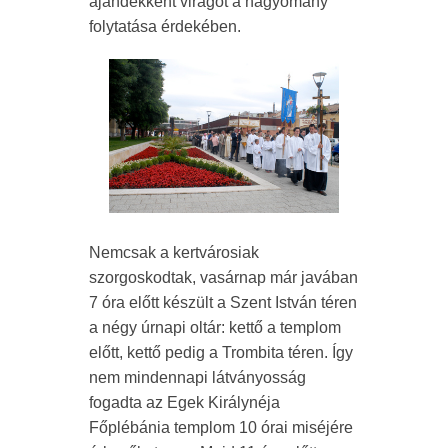
ajándékként virágot a hagyomány
folytatása érdekében.
Nemcsak a kertvárosiak
szorgoskodtak, vasárnap már javában
7 óra előtt készült a Szent István téren
a négy úrnapi oltár: kettő a templom
előtt, kettő pedig a Trombita téren. Így
nem mindennapi látványosság
fogadta az Egek Királynéja
Főplébánia templom 10 órai miséjére