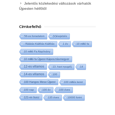
Jelentős közlekedési változások várhatók
Újpesten hétfőtől
Címkefelhő
'56-os forradalom
(V)észjelzés
- Rálátás Kiállítás Kiállítás
1 év
10 millió fa
10 millió Fa Alapítvány
10 millió fa Újpest-Káposztásmegyer
12-es villamos
13. havi nyugdíj
14
14-es villamos
100
100 Hangos Mese Újpest
100 milliós keret
100 nap
100 év
100 éves
121-es busz
135 éves
10000 forint