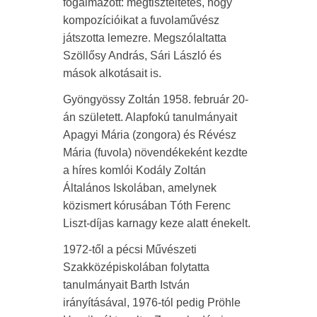
fogalmazott: megtiszteltetés, hogy
kompozícióikat a fuvolaművész
játszotta lemezre. Megszólaltatta
Szöllősy András, Sári László és
mások alkotásait is.
Gyöngyössy Zoltán 1958. február 20-
án született. Alapfokú tanulmányait
Apagyi Mária (zongora) és Révész
Mária (fuvola) növendékeként kezdte
a híres komlói Kodály Zoltán
Általános Iskolában, amelynek
közismert kórusában Tóth Ferenc
Liszt-díjas karnagy keze alatt énekelt.
1972-től a pécsi Művészeti
Szakközépiskolában folytatta
tanulmányait Barth István
irányításával, 1976-tól pedig Pröhle