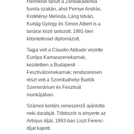
Henriknél tanult a Zeneakadémia
fuvola szakán, ahol Pernye András,
Kistétényi Melinda, Láng István,
Kurtág György és Simon Albert is a
tanárai közé tartozott. 1981-ben
kitüntetéssel diplomázott.
Tagja volt a Claudio Abbado vezette
Európa Kamarazenekarnak,
kezdetben a Budapesti
Fesztiválzenekarnak; rendszeresen
részt vett a Szombathelyi Bartók
Szeminárium és Fesztivál
munkájában.
Számos kortárs zeneszerző ajánlotta
neki darabját. Többször is elnyerte az
Artisjus díját, 1993-ban Liszt Ferenc-
díjat kapott.