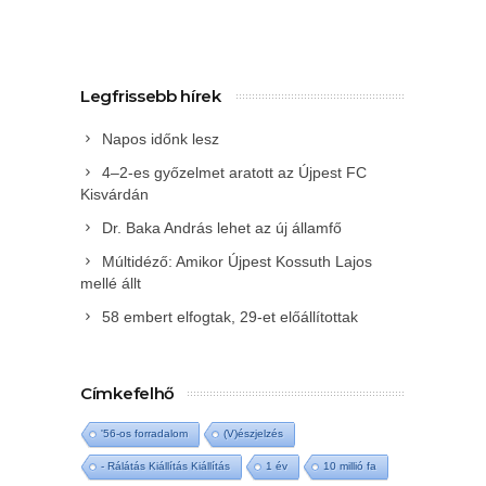
Legfrissebb hírek
Napos időnk lesz
4–2-es győzelmet aratott az Újpest FC
Kisvárdán
Dr. Baka András lehet az új államfő
Múltidéző: Amikor Újpest Kossuth Lajos
mellé állt
58 embert elfogtak, 29-et előállítottak
Címkefelhő
'56-os forradalom
(V)észjelzés
- Rálátás Kiállítás Kiállítás
1 év
10 millió fa