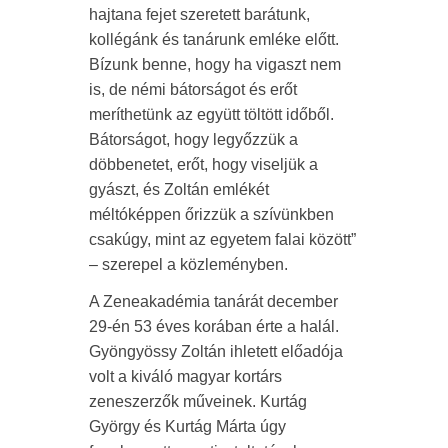
hajtana fejet szeretett barátunk,
kollégánk és tanárunk emléke előtt.
Bízunk benne, hogy ha vigaszt nem
is, de némi bátorságot és erőt
meríthetünk az együtt töltött időből.
Bátorságot, hogy legyőzzük a
döbbenetet, erőt, hogy viseljük a
gyászt, és Zoltán emlékét
méltóképpen őrizzük a szívünkben
csakúgy, mint az egyetem falai között”
– szerepel a közleményben.
A Zeneakadémia tanárát december
29-én 53 éves korában érte a halál.
Gyöngyössy Zoltán ihletett előadója
volt a kiváló magyar kortárs
zeneszerzők műveinek. Kurtág
György és Kurtág Márta úgy