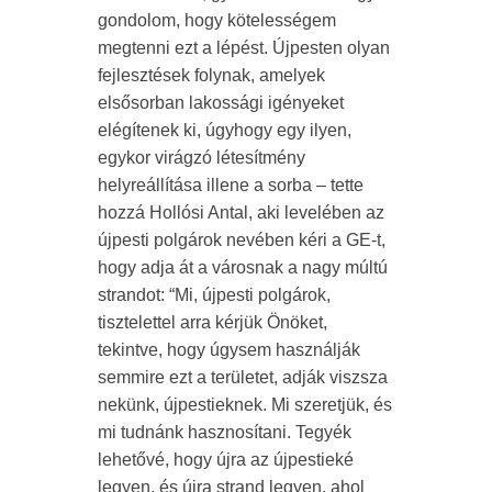
gondolom, hogy kötelességem
megtenni ezt a lépést. Újpesten olyan
fejlesztések folynak, amelyek
elsősorban lakossági igényeket
elégítenek ki, úgyhogy egy ilyen,
egykor virágzó létesítmény
helyreállítása illene a sorba – tette
hozzá Hollósi Antal, aki levelében az
újpesti polgárok nevében kéri a GE-t,
hogy adja át a városnak a nagy múltú
strandot: “Mi, újpesti polgárok,
tisztelettel arra kérjük Önöket,
tekintve, hogy úgysem használják
semmire ezt a területet, adják viszsza
nekünk, újpestieknek. Mi szeretjük, és
mi tudnánk hasznosítani. Tegyék
lehetővé, hogy újra az újpestieké
legyen, és újra strand legyen, ahol