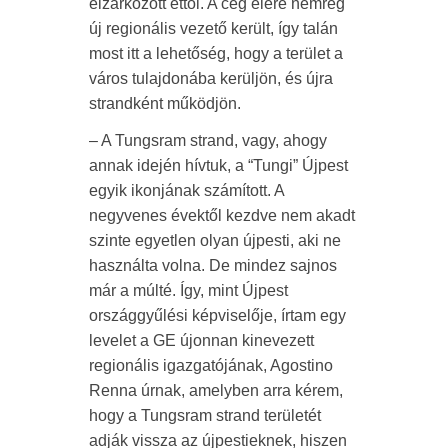
elzárkózott ettől. A cég élére nemrég
új regionális vezető került, így talán
most itt a lehetőség, hogy a terület a
város tulajdonába kerüljön, és újra
strandként működjön.
– A Tungsram strand, vagy, ahogy
annak idején hívtuk, a “Tungi” Újpest
egyik ikonjának számított. A
negyvenes évektől kezdve nem akadt
szinte egyetlen olyan újpesti, aki ne
használta volna. De mindez sajnos
már a múlté. Így, mint Újpest
országgyűlési képviselője, írtam egy
levelet a GE újonnan kinevezett
regionális igazgatójának, Agostino
Renna úrnak, amelyben arra kérem,
hogy a Tungsram strand területét
adják vissza az újpestieknek, hiszen