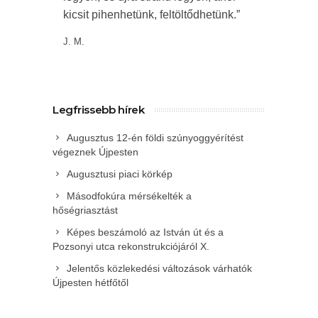
kicsit pihenhetünk, feltöltődhetünk.”
J. M.
Legfrissebb hírek
Augusztus 12-én földi szúnyoggyérítést
végeznek Újpesten
Augusztusi piaci körkép
Másodfokúra mérsékelték a
hőségriasztást
Képes beszámoló az István út és a
Pozsonyi utca rekonstrukciójáról X.
Jelentős közlekedési változások várhatók
Újpesten hétfőtől