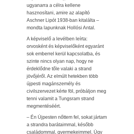
ugyanarra a célra kellene
hasznosítani, amire az alapító
Aschner Lipót 1938-ban kitalálta –
mondta lapunknak Hollósi Antal.
A képviselő a levélben leírta:
orvosként és képviselőként egyaránt
sok emberrel kerül kapcsolatba, és
szinte nincs olyan nap, hogy ne
érdeklődne tőle valaki a strand
jövőjéről. Az elmúlt hetekben több
újpesti magánszemély és
civilszervezet kérte föl, próbáljon meg
tenni valamit a Tungsram strand
megmentéséért.
– Én Újpesten nőttem fel, sokat jártam
a strandra barátaimmal, később
családommal, gyermekeimmel. Úgy