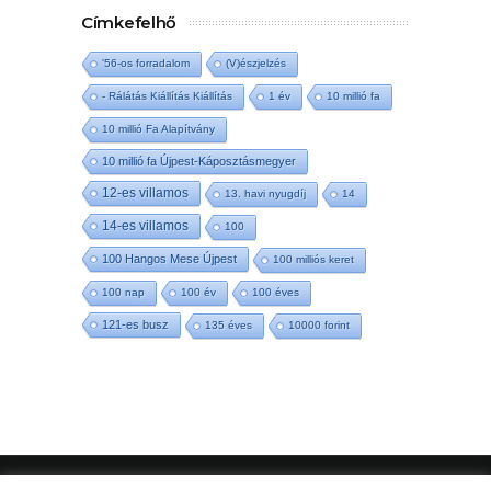
Címkefelhő
'56-os forradalom
(V)észjelzés
- Rálátás Kiállítás Kiállítás
1 év
10 millió fa
10 millió Fa Alapítvány
10 millió fa Újpest-Káposztásmegyer
12-es villamos
13. havi nyugdíj
14
14-es villamos
100
100 Hangos Mese Újpest
100 milliós keret
100 nap
100 év
100 éves
121-es busz
135 éves
10000 forint