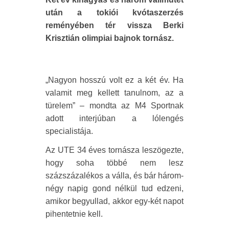
után a tokiói kvótaszerzés
reményében tér vissza Berki
Krisztián olimpiai bajnok tornász.
„Nagyon hosszú volt ez a két év. Ha
valamit meg kellett tanulnom, az a
türelem” – mondta az M4 Sportnak
adott interjúban a lólengés
specialistája.
Az UTE 34 éves tornásza leszögezte,
hogy soha többé nem lesz
százszázalékos a válla, és bár három-
négy napig gond nélkül tud edzeni,
amikor begyullad, akkor egy-két napot
pihentetnie kell.