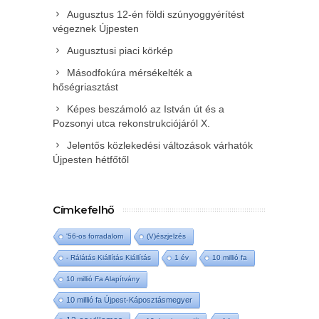
Augusztus 12-én földi szúnyoggyérítést
végeznek Újpesten
Augusztusi piaci körkép
Másodfokúra mérsékelték a
hőségriasztást
Képes beszámoló az István út és a
Pozsonyi utca rekonstrukciójáról X.
Jelentős közlekedési változások várhatók
Újpesten hétfőtől
Címkefelhő
'56-os forradalom
(V)észjelzés
- Rálátás Kiállítás Kiállítás
1 év
10 millió fa
10 millió Fa Alapítvány
10 millió fa Újpest-Káposztásmegyer