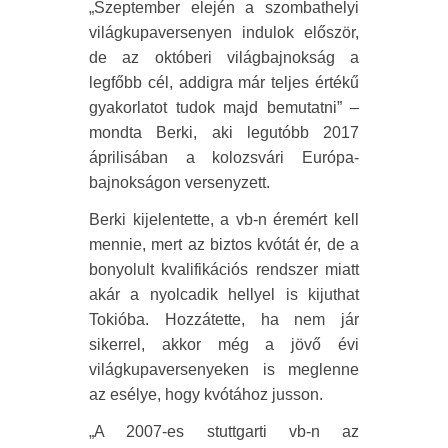
„Szeptember elején a szombathelyi
világkupaversenyen indulok először,
de az októberi világbajnokság a
legfőbb cél, addigra már teljes értékű
gyakorlatot tudok majd bemutatni” –
mondta Berki, aki legutóbb 2017
áprilisában a kolozsvári Európa-
bajnokságon versenyzett.
Berki kijelentette, a vb-n éremért kell
mennie, mert az biztos kvótát ér, de a
bonyolult kvalifikációs rendszer miatt
akár a nyolcadik hellyel is kijuthat
Tokióba. Hozzátette, ha nem jár
sikerrel, akkor még a jövő évi
világkupaversenyeken is meglenne
az esélye, hogy kvótához jusson.
„A 2007-es stuttgarti vb-n az