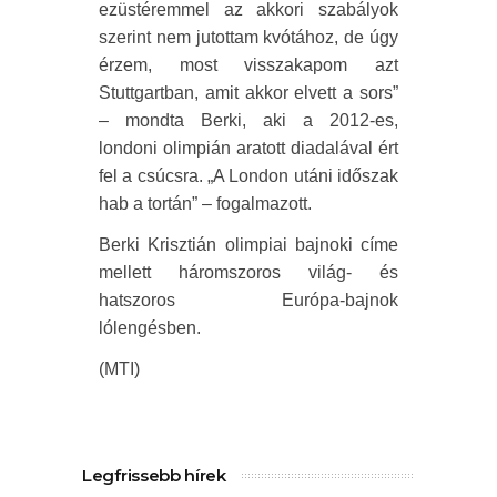
ezüstéremmel az akkori szabályok
szerint nem jutottam kvótához, de úgy
érzem, most visszakapom azt
Stuttgartban, amit akkor elvett a sors”
– mondta Berki, aki a 2012-es,
londoni olimpián aratott diadalával ért
fel a csúcsra. „A London utáni időszak
hab a tortán” – fogalmazott.
Berki Krisztián olimpiai bajnoki címe
mellett háromszoros világ- és
hatszoros Európa-bajnok
lólengésben.
(MTI)
Legfrissebb hírek