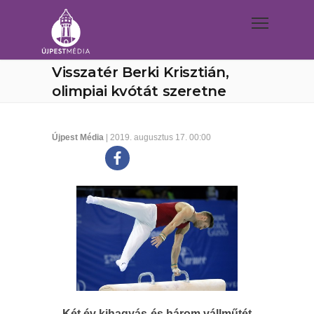
Visszatér Berki Krisztián,
olimpiai kvótát szeretne
Újpest Média
| 2019. augusztus 17. 00:00
Két év kihagyás és három vállműtét