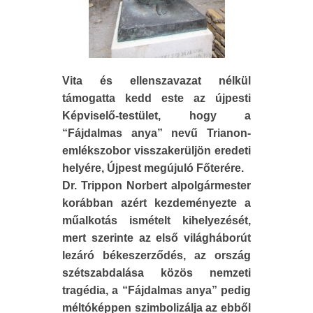
Vita és ellenszavazat nélkül
támogatta kedd este az újpesti
Képviselő-testület, hogy a
“Fájdalmas anya” nevű Trianon-
emlékszobor visszakerüljön eredeti
helyére, Újpest megújuló Főterére.
Dr. Trippon Norbert alpolgármester
korábban azért kezdeményezte a
műalkotás ismételt kihelyezését,
mert szerinte az első világháborút
lezáró békeszerződés, az ország
szétszabdalása közös nemzeti
tragédia, a “Fájdalmas anya” pedig
méltóképpen szimbolizálja az ebből