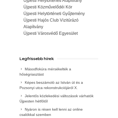
Újpesti Helytörténeti Alapítvány
Újpesti Közművelődéi Kör
Újpesti Helytörténeti Gyűjtemény
Újpesti Hajós Club Vizitúrázó
Alapítvány
Újpesti Városvédő Egyesület
Legfrissebb hírek
Másodfokúra mérsékelték a
hőségriasztást
Képes beszámoló az István út és a
Pozsonyi utca rekonstrukciójáról X.
Jelentős közlekedési változások várhatók
Újpesten hétfőtől
Nyáron is résen kell lenni az online
csalókkal szemben