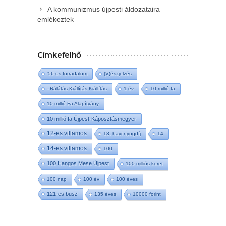
A kommunizmus újpesti áldozataira
emlékeztek
Címkefelhő
'56-os forradalom
(V)észjelzés
- Rálátás Kiállítás Kiállítás
1 év
10 millió fa
10 millió Fa Alapítvány
10 millió fa Újpest-Káposztásmegyer
12-es villamos
13. havi nyugdíj
14
14-es villamos
100
100 Hangos Mese Újpest
100 milliós keret
100 nap
100 év
100 éves
121-es busz
135 éves
10000 forint