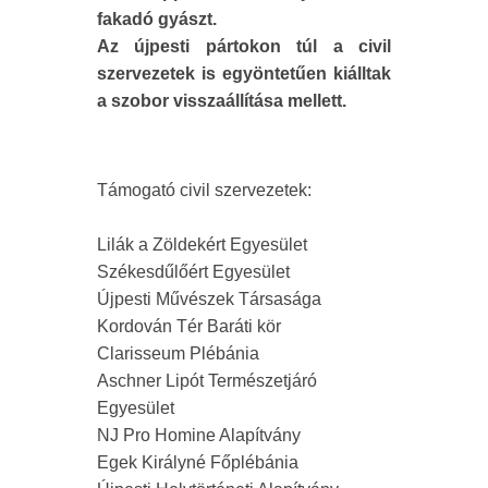
fakadó gyászt.
Az újpesti pártokon túl a civil
szervezetek is egyöntetűen kiálltak
a szobor visszaállítása mellett.
Támogató civil szervezetek:
Lilák a Zöldekért Egyesület
Székesdűlőért Egyesület
Újpesti Művészek Társasága
Kordován Tér Baráti kör
Clarisseum Plébánia
Aschner Lipót Természetjáró
Egyesület
NJ Pro Homine Alapítvány
Egek Királyné Főplébánia