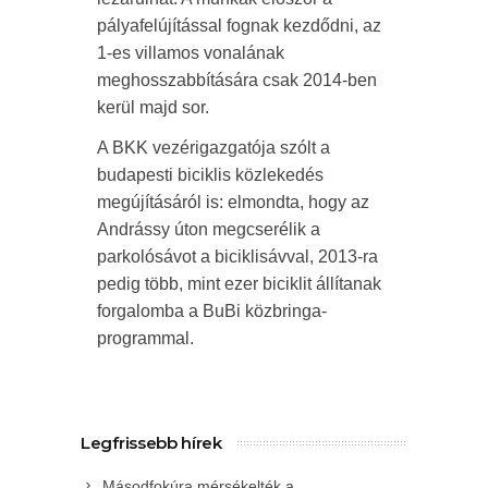
pályafelújítással fognak kezdődni, az
1-es villamos vonalának
meghosszabbítására csak 2014-ben
kerül majd sor.
A BKK vezérigazgatója szólt a
budapesti biciklis közlekedés
megújításáról is: elmondta, hogy az
Andrássy úton megcserélik a
parkolósávot a biciklisávval, 2013-ra
pedig több, mint ezer biciklit állítanak
forgalomba a BuBi közbringa-
programmal.
Legfrissebb hírek
Másodfokúra mérsékelték a