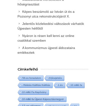
hőségriasztást
Képes beszámoló az István út és a
Pozsonyi utca rekonstrukciójáról X.
Jelentős közlekedési változások várhatók
Újpesten hétfőtől
Nyáron is résen kell lenni az online
csalókkal szemben
A kommunizmus újpesti áldozataira
emlékeztek
Címkefelhő
'56-os forradalom
(V)észjelzés
- Rálátás Kiállítás Kiállítás
1 év
10 millió fa
10 millió Fa Alapítvány
10 millió fa Újpest-Káposztásmegyer
12-es villamos