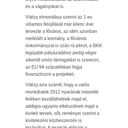
és a vágányokat is.
Vitézy elmondása szerint az 1-es
villamos felújítását már kilenc éve
tervezte a főváros, az idén azonban
melléállt a kormány, a fővárosi
önkormányzat is szán rá pénzt, a BKK
legújabb pályázatához pedig végre
sikerült uniós támogatást is szerezni,
az EU 94 százalékban fogja
finanszírozni a projektet.
Vitézy arra számít, hogy a valós
munkálatok 2012 nyarának második
felében kezdődhetnek majd el,
addigra ugyanis elkészülnek majd a
kiviteli tervek, sőt, reményei szerint a
kivitelezési közbeszerzés is
lezárulhat. A munkák először a