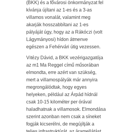
(BKK) és a fővárosi önkormányzat fel
kívánja újítani az 1-es és a 3-as
villamos vonalát, valamint meg
akarják hosszabbítani az 1-es
pályáját úgy, hogy az a Rákóczi (volt
Lágymányosi) hídon átmenve
egészen a Fehérvári útig vezessen.
Vitézy Dávid, a BKK vezérigazgatója
az m1 Ma Reggel című műsorában
elmondta, erre azért van szükség,
mert a villamospályák már annyira
megrongálódtak, hogy egyes
helyeken, például az Árpád hídnál
csak 10-15 kilométer per órával
haladhatnak a villamosok. Elmondása
szerint azonban nem csak a síneket
fogják kicserélni, de megújítják a
teljes infrastruktúrát, az áramellátást