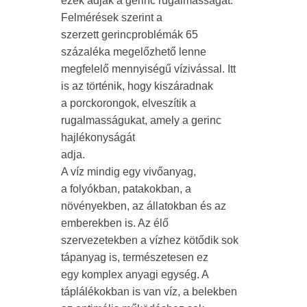
ezek adják a gerinc rugalmasságát.
Felmérések szerint a
szerzett gerincproblémák 65
százaléka megelőzhető lenne
megfelelő mennyiségű vízivással. Itt
is az történik, hogy kiszáradnak
a porckorongok, elveszítik a
rugalmasságukat, amely a gerinc
hajlékonyságát
adja.
A víz mindig egy vivőanyag,
a folyókban, patakokban, a
növényekben, az állatokban és az
emberekben is. Az élő
szervezetekben a vízhez kötődik sok
tápanyag is, természetesen ez
egy komplex anyagi egység. A
táplálékokban is van víz, a belekben