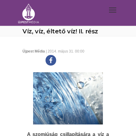
Víz, víz, éltető víz! II. rész
Újpest Média
| 2014. május 31. 00:00
A szomjúság csillapítására a víz a