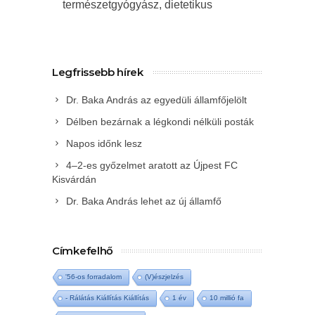
természetgyógyász, dietetikus
Legfrissebb hírek
Dr. Baka András az egyedüli államfőjelölt
Délben bezárnak a légkondi nélküli posták
Napos időnk lesz
4–2-es győzelmet aratott az Újpest FC
Kisvárdán
Dr. Baka András lehet az új államfő
Címkefelhő
'56-os forradalom
(V)észjelzés
- Rálátás Kiállítás Kiállítás
1 év
10 millió fa