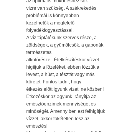
az optimális működéshez sok
vízre van szükség. A székrekedés
problémái is könnyebben
kezelhetők a megfelelő
folyadékfogyasztással.
A víz táplálékunk szerves része, a
zöldségek, a gyümölcsök, a gabonák
természetes
alkotórészei. Ételkészítéskor vízzel
hígítjuk a főzeléket, ebben főzzük a
levest, a húst, a tésztát vagy más
köretet. Fontos tudni, hogy
étkezés előtt igyunk vizet, ne közben!
Étkezéskor az agyunk irányítja az
emésztőenzimek mennyiségét és
minőségét. Amennyiben ezt felhígítjuk
vízzel, akkor tökéletlen lesz az
emésztés!