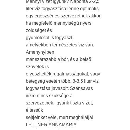
Mennyi vizet igyunk? Naponta 2-2,5
liter víz fogyasztása lenne optimális
egy egészséges szervezetnek akkor,
ha megfelelő mennyiségű nyers
zöldséget és
gyümölcsöt is fogyaszt,
amelyekben természetes víz van.
Amenynyiben
már szárazabb a bőr, és a belső
szövetek is
elveszítették rugalmasságukat, vagy
betegség esetén több, 3-3,5 liter víz
fogyasztása javasolt. Szénsavas
vízre nincs szüksége a
szervezetnek. Igyunk tiszta vizet,
éltessük
sejtjeinket vele, mert meghálálja!
LETTNER ANNAMÁRIA