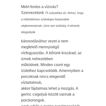
Miért fontos a vízivás?
Szervezetünk
75 százaléka víz. Ahhoz,
hogy
a működéshez szükséges
folyamatok
végbemenjenek, vízre
van szükség. A vérerek,
idegpályák
károsodásához vezet a nem
megfelelő mennyiségű
vízfogyasztás. A bőrünk kiszárad, az
izmok nehezebben
működnek. Minden csont egy
ízülethez kapcsolódik. Amennyiben a
porcoknak nincs elegendő
víztartalmuk,
akkor fájdalmas lehet a mozgás. A
gerinc csigolyái között vannak a
porckorongok,