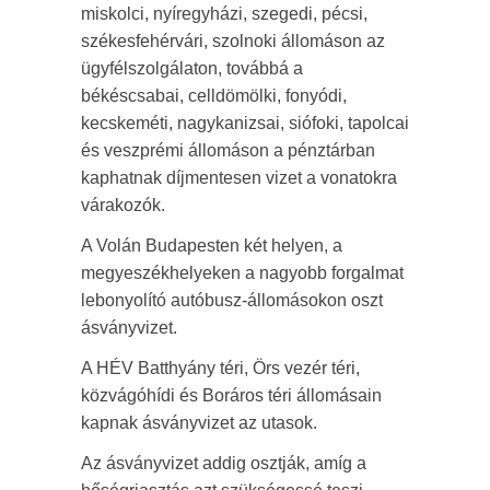
miskolci, nyíregyházi, szegedi, pécsi,
székesfehérvári, szolnoki állomáson az
ügyfélszolgálaton, továbbá a
békéscsabai, celldömölki, fonyódi,
kecskeméti, nagykanizsai, siófoki, tapolcai
és veszprémi állomáson a pénztárban
kaphatnak díjmentesen vizet a vonatokra
várakozók.
A Volán Budapesten két helyen, a
megyeszékhelyeken a nagyobb forgalmat
lebonyolító autóbusz-állomásokon oszt
ásványvizet.
A HÉV Batthyány téri, Örs vezér téri,
közvágóhídi és Boráros téri állomásain
kapnak ásványvizet az utasok.
Az ásványvizet addig osztják, amíg a