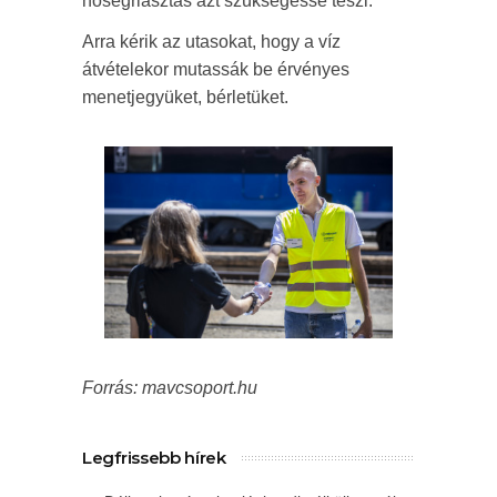
hőségriasztás azt szükségessé teszi.
Arra kérik az utasokat, hogy a víz
átvételekor mutassák be érvényes
menetjegyüket, bérletüket.
Forrás: mavcsoport.hu
Legfrissebb hírek