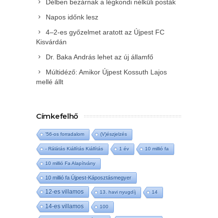
Délben bezárnak a légkondi nélküli posták
Napos időnk lesz
4–2-es győzelmet aratott az Újpest FC
Kisvárdán
Dr. Baka András lehet az új államfő
Múltidéző: Amikor Újpest Kossuth Lajos
mellé állt
Címkefelhő
'56-os forradalom
(V)észjelzés
- Rálátás Kiállítás Kiállítás
1 év
10 millió fa
10 millió Fa Alapítvány
10 millió fa Újpest-Káposztásmegyer
12-es villamos
13. havi nyugdíj
14
14-es villamos
100