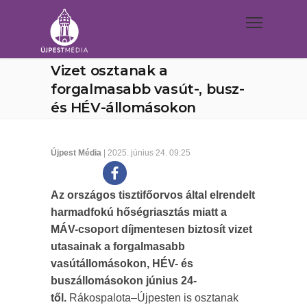
Vizet osztanak a
forgalmasabb vasút-, busz-
és HÉV-állomásokon
Újpest Média
| 2025. június 24. 09:25
Az országos tisztifőorvos által elrendelt
harmadfokú hőségriasztás miatt a
MÁV-csoport díjmentesen biztosít vizet
utasainak a forgalmasabb
vasútállomásokon, HÉV- és
buszállomásokon június 24-
től.
Rákospalota–Újpesten is osztanak