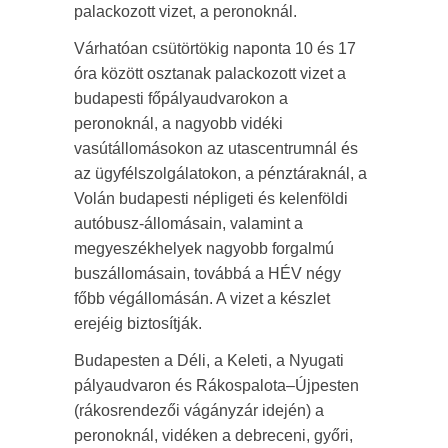
palackozott vizet, a peronoknál.
Várhatóan csütörtökig naponta 10 és 17
óra között osztanak palackozott vizet a
budapesti főpályaudvarokon a
peronoknál, a nagyobb vidéki
vasútállomásokon az utascentrumnál és
az ügyfélszolgálatokon, a pénztáraknál, a
Volán budapesti népligeti és kelenföldi
autóbusz-állomásain, valamint a
megyeszékhelyek nagyobb forgalmú
buszállomásain, továbbá a HÉV négy
főbb végállomásán. A vizet a készlet
erejéig biztosítják.
Budapesten a Déli, a Keleti, a Nyugati
pályaudvaron és Rákospalota–Újpesten
(rákosrendezői vágányzár idején) a
peronoknál, vidéken a debreceni, győri,