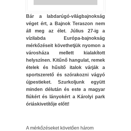
Bár a labdarúgó-világbajnokság
véget ért, a Bajnok Teraszon nem
áll meg az élet. Július 27-ig a
vízilabda Európa-bajnokság
mérkőzéseit követhetjük nyomon a
városháza mellett kialakított
helyszínen. Kitűnő hangulat, remek
ételek és hűsítő italok várják a
sportszerető és szórakozni vágyó
újpestieket. Szurkoljunk együtt
minden délután és este a magyar
fiúkért és lányokért a Károlyi park
óriáskivetítője előtt!
A mérkőzéseket követően három