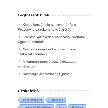
Legfrissebb hírek
Képes beszámoló az István út és a
Pozsonyi utca rekonstrukciójáról X.
Jelentős közlekedési változások várhatók
Újpesten hétfőtől
Nyáron is résen kell lenni az online
csalókkal szemben
A kommunizmus újpesti áldozataira
emlékeztek
Nosztalgiavillamosozás Újpesten
Címkefelhő
'56-os forradalom
(V)észjelzés
- Rálátás Kiállítás Kiállítás
1 év
10 millió fa