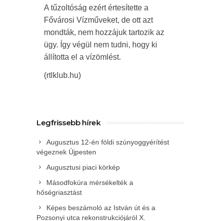
A tűzoltóság ezért értesítette a
Fővárosi Vízműveket, de ott azt
mondták, nem hozzájuk tartozik az
ügy. Így végül nem tudni, hogy ki
állította el a vízömlést.
(rtlklub.hu)
Legfrissebb hírek
Augusztus 12-én földi szúnyoggyérítést
végeznek Újpesten
Augusztusi piaci körkép
Másodfokúra mérsékelték a
hőségriasztást
Képes beszámoló az István út és a
Pozsonyi utca rekonstrukciójáról X.