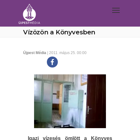
Vízözön a Könyvesben
Újpest Média
| 2011. május 25. 00:00
Igazi vízesés ömlött a Könyves