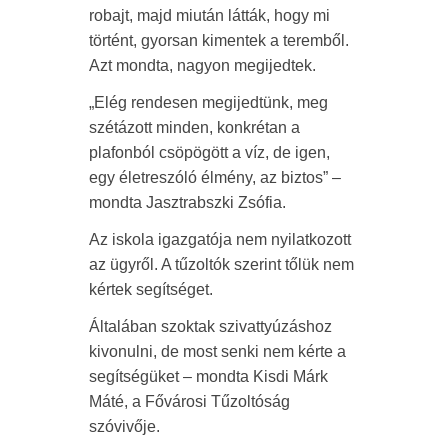
robajt, majd miután látták, hogy mi
történt, gyorsan kimentek a teremből.
Azt mondta, nagyon megijedtek.
„Elég rendesen megijedtünk, meg
szétázott minden, konkrétan a
plafonból csöpögött a víz, de igen,
egy életreszóló élmény, az biztos” –
mondta Jasztrabszki Zsófia.
Az iskola igazgatója nem nyilatkozott
az ügyről. A tűzoltók szerint tőlük nem
kértek segítséget.
Általában szoktak szivattyúzáshoz
kivonulni, de most senki nem kérte a
segítségüket – mondta Kisdi Márk
Máté, a Fővárosi Tűzoltóság
szóvivője.