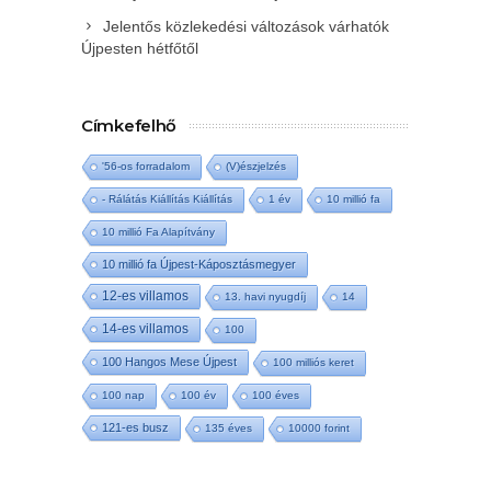
Jelentős közlekedési változások várhatók
Újpesten hétfőtől
Címkefelhő
'56-os forradalom
(V)észjelzés
- Rálátás Kiállítás Kiállítás
1 év
10 millió fa
10 millió Fa Alapítvány
10 millió fa Újpest-Káposztásmegyer
12-es villamos
13. havi nyugdíj
14
14-es villamos
100
100 Hangos Mese Újpest
100 milliós keret
100 nap
100 év
100 éves
121-es busz
135 éves
10000 forint