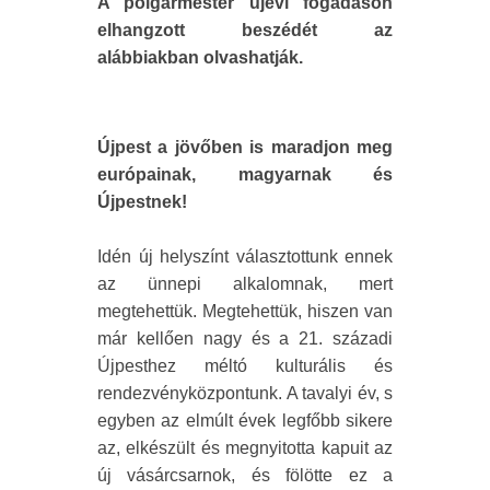
A polgármester újévi fogadáson
elhangzott beszédét az
alábbiakban olvashatják.
Újpest a jövőben is maradjon meg
európainak, magyarnak és
Újpestnek!
Idén új helyszínt választottunk ennek
az ünnepi alkalomnak, mert
megtehettük. Megtehettük, hiszen van
már kellően nagy és a 21. századi
Újpesthez méltó kulturális és
rendezvényközpontunk. A tavalyi év, s
egyben az elmúlt évek legfőbb sikere
az, elkészült és megnyitotta kapuit az
új vásárcsarnok, és fölötte ez a