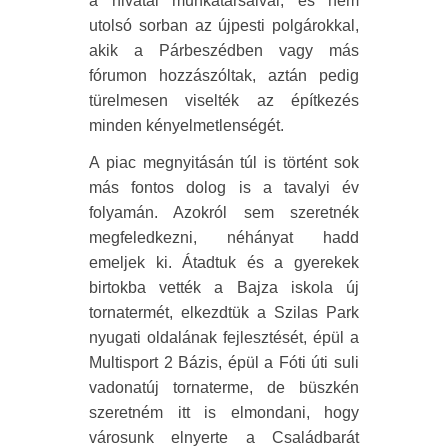
a hivatal munkatársaival, és nem
utolsó sorban az újpesti polgárokkal,
akik a Párbeszédben vagy más
fórumon hozzászóltak, aztán pedig
türelmesen viselték az építkezés
minden kényelmetlenségét.
A piac megnyitásán túl is történt sok
más fontos dolog is a tavalyi év
folyamán. Azokról sem szeretnék
megfeledkezni, néhányat hadd
emeljek ki. Átadtuk és a gyerekek
birtokba vették a Bajza iskola új
tornatermét, elkezdtük a Szilas Park
nyugati oldalának fejlesztését, épül a
Multisport 2 Bázis, épül a Fóti úti suli
vadonatúj tornaterme, de büszkén
szeretném itt is elmondani, hogy
városunk elnyerte a Családbarát