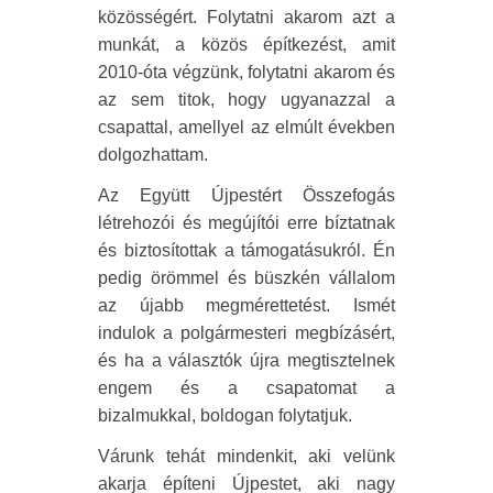
közösségért. Folytatni akarom azt a
munkát, a közös építkezést, amit
2010-óta végzünk, folytatni akarom és
az sem titok, hogy ugyanazzal a
csapattal, amellyel az elmúlt években
dolgozhattam.
Az Együtt Újpestért Összefogás
létrehozói és megújítói erre bíztatnak
és biztosítottak a támogatásukról. Én
pedig örömmel és büszkén vállalom
az újabb megmérettetést. Ismét
indulok a polgármesteri megbízásért,
és ha a választók újra megtisztelnek
engem és a csapatomat a
bizalmukkal, boldogan folytatjuk.
Várunk tehát mindenkit, aki velünk
akarja építeni Újpestet, aki nagy