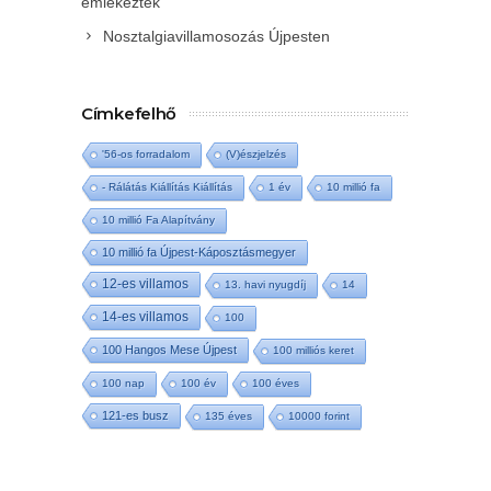
emlékeztek
Nosztalgiavillamosozás Újpesten
Címkefelhő
'56-os forradalom
(V)észjelzés
- Rálátás Kiállítás Kiállítás
1 év
10 millió fa
10 millió Fa Alapítvány
10 millió fa Újpest-Káposztásmegyer
12-es villamos
13. havi nyugdíj
14
14-es villamos
100
100 Hangos Mese Újpest
100 milliós keret
100 nap
100 év
100 éves
121-es busz
135 éves
10000 forint