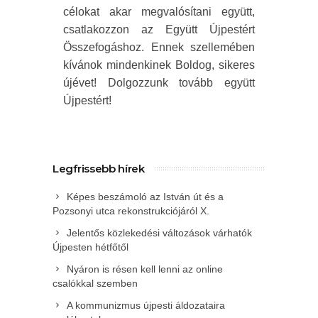
célokat akar megvalósítani együtt,
csatlakozzon az Együtt Újpestért
Összefogáshoz. Ennek szellemében
kívánok mindenkinek Boldog, sikeres
újévet! Dolgozzunk tovább együtt
Újpestért!
Legfrissebb hírek
Képes beszámoló az István út és a
Pozsonyi utca rekonstrukciójáról X.
Jelentős közlekedési változások várhatók
Újpesten hétfőtől
Nyáron is résen kell lenni az online
csalókkal szemben
A kommunizmus újpesti áldozataira