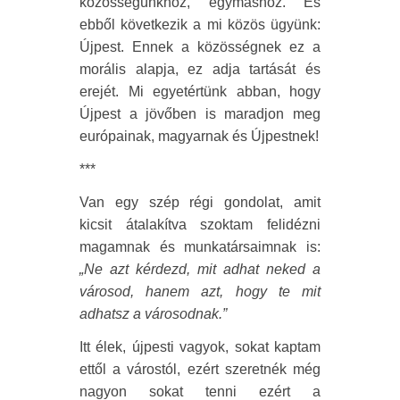
közösségünkhöz, egymáshoz. És
ebből következik a mi közös ügyünk:
Újpest. Ennek a közösségnek ez a
morális alapja, ez adja tartását és
erejét. Mi egyetértünk abban, hogy
Újpest a jövőben is maradjon meg
európainak, magyarnak és Újpestnek!
***
Van egy szép régi gondolat, amit
kicsit átalakítva szoktam felidézni
magamnak és munkatársaimnak is:
„Ne azt kérdezd, mit adhat neked a
városod, hanem azt, hogy te mit
adhatsz a városodnak.”
Itt élek, újpesti vagyok, sokat kaptam
ettől a várostól, ezért szeretnék még
nagyon sokat tenni ezért a