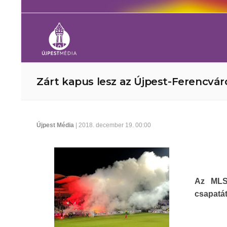
Zárt kapus lesz az Újpest-Ferencvá
Újpest Média
| 2018. december 19. 00:00
Az MLSZ
csapatát