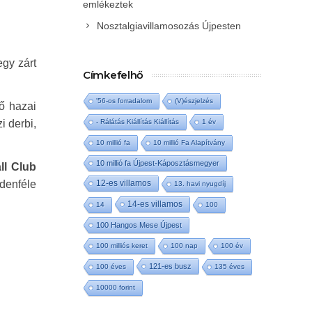
emlékeztek
Nosztalgiavillamosozás Újpesten
egy zárt
Címkefelhő
'56-os forradalom
(V)észjelzés
ő hazai
i derbi,
- Rálátás Kiállítás Kiállítás
1 év
10 millió fa
10 millió Fa Alapítvány
10 millió fa Újpest-Káposztásmegyer
ll Club
ndenféle
12-es villamos
13. havi nyugdíj
14-es villamos
14
100
100 Hangos Mese Újpest
100 milliós keret
100 nap
100 év
121-es busz
100 éves
135 éves
10000 forint