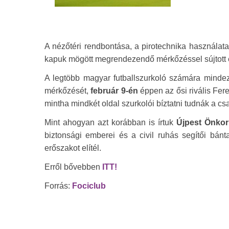
A nézőtéri rendbontása, a pirotechnika használata 
kapuk mögött megrendezendő mérkőzéssel sújtott és 
A legtöbb magyar futballszurkoló számára mindez
mérkőzését,
február 9-én
éppen az ősi rivális Fere
mintha mindkét oldal szurkolói bíztatni tudnák a cs
Mint ahogyan azt korábban is írtuk
Újpest Önkor
biztonsági emberei és a civil ruhás segítői bánt
erőszakot elítél.
Erről bővebben
ITT!
Forrás:
Fociclub