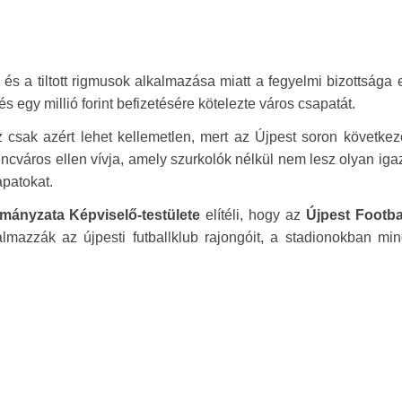
és a tiltott rigmusok alkalmazása miatt a fegyelmi bizottsága 
egy millió forint befizetésére kötelezte város csapatát.
 csak azért lehet kellemetlen, mert az Újpest soron következ
ncváros ellen vívja, amely szurkolók nélkül nem lesz olyan igaz
apatokat.
mányzata Képviselő-testülete
elítéli, hogy az
Újpest Footba
almazzák az újpesti futballklub rajongóit, a stadionokban mi