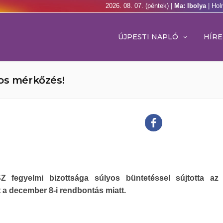
2026. 08. 07. (péntek) |
Ma: Ibolya
| Hol
ÚJPESTI NAPLÓ
HÍRE
ros mérkőzés!
 fegyelmi bizottsága súlyos büntetéssel sújtotta az 
 a december 8-i rendbontás miatt.