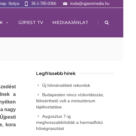
lnap: Ibolya
36-1-785-0366
iroda@ujpestmedia.hu
|
K
ÚJPEST TV
MEDIAAJÁNLAT
Legfrissebb hírek
Új hőmérsékleti rekordok
szedést
elnek a
Budapesten nincs vízkorlátozás,
félreérthető volt a minisztérium
rnyéken
tájékoztatása
 a nagy
Augusztus 7-ig
Újpesti
meghosszabbították a harmadfokú
e, kora
hőségriasztást