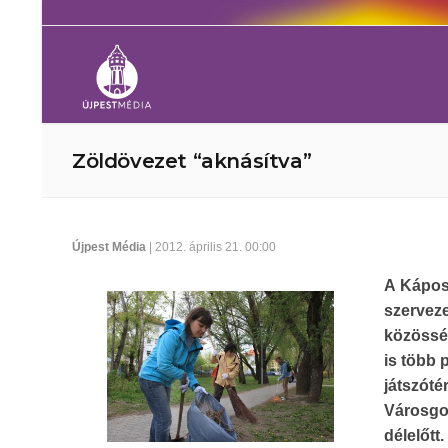
Zöldövezet “aknásítva”
Újpest Média
| 2012. április 21. 00:00
A Kápos
szervez
közössé
is több 
játszóté
Városgo
délelőtt.