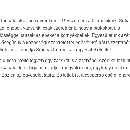
 tudnak játszani a gyerekeink. Persze nem általánosítunk. Sok
yaellenesek vagyunk, csak szeretnénk, hogy a parkokban, a
lősséggel tartsák az ebeket a környékbeliek. Egyesületünk azért
lősegítsük a közösségi szemlélet terjedését. Példát is szeretné
 délelőttöt – mondja Smohai Ferenc, az egyesület elnöke.
a kulcsa mellé tegyen egy zacskót is a zsebébe! Azért költöztünk
ssanak, de ezt így nem tudjuk megvalósítani, úgyhogy most má
Eszter, az egyesület tagja. És tettek is, a csepergő eső ellenér