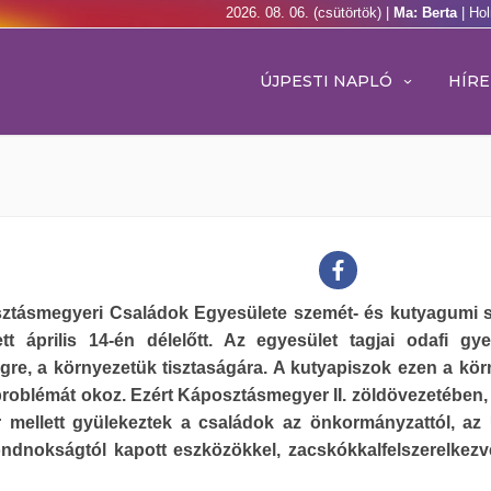
2026. 08. 06. (csütörtök) |
Ma: Berta
| Ho
ÚJPESTI NAPLÓ
HÍRE
ztásmegyeri Családok Egyesülete szemét- és kutyagumi 
ett április 14-én délelőtt. Az egyesület tagjai odafi gy
gre, a környezetük tisztaságára. A kutyapiszok ezen a kö
problémát okoz. Ezért Káposztásmegyer II. zöldövezetében,
r mellett gyülekeztek a családok az önkormányzattól, az 
ndnokságtól kapott eszközökkel, zacskókkalfelszerelkezv