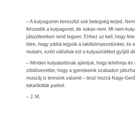
– A kutyagumin keresztül sok betegség terjed. Nem
felszedik a kutyagumit, de sokan nem. Mi nem kut
játszótereken rend legyen. Ehhez az kell, hogy fele
létre, hogy jobbá tegyük a lakókörnyezetünket, és e
mutatni, ezért vállaltuk ezt a kutyaürüléket gyűjtő
– Minden kutyatartónak ajánljuk, hogy telefonja és 
zöldövezetbe, hogy a gyerekeink szabadon játszha
muszáj is tennünk valamit – teszi hozzá Nagy-Gerő 
takarították parkot.
– J. M.