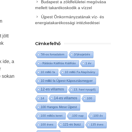
Budapest a zöldfelületei megóvása
mellett takarékoskodik a vízzel
Újpest Önkormányzatának víz- és
an
energiatakarékossági intézkedései
 jött
nk
Címkefelhő
'56-os forradalom
(V)észjelzés
 ide, a
- Rálátás Kiállítás Kiállítás
1 év
r
10 millió fa
10 millió Fa Alapítvány
e sokan
10 millió fa Újpest-Káposztásmegyer
12-es villamos
13. havi nyugdíj
14-es villamos
14
100
100 Hangos Mese Újpest
100 milliós keret
100 nap
100 év
121-es busz
100 éves
135 éves