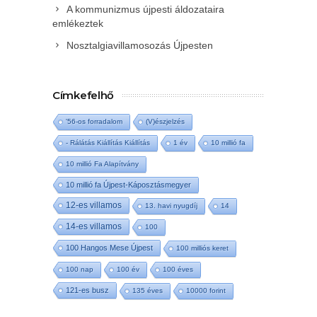
A kommunizmus újpesti áldozataira
emlékeztek
Nosztalgiavillamosozás Újpesten
Címkefelhő
'56-os forradalom
(V)észjelzés
- Rálátás Kiállítás Kiállítás
1 év
10 millió fa
10 millió Fa Alapítvány
10 millió fa Újpest-Káposztásmegyer
12-es villamos
13. havi nyugdíj
14
14-es villamos
100
100 Hangos Mese Újpest
100 milliós keret
100 nap
100 év
100 éves
121-es busz
135 éves
10000 forint