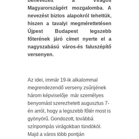
benevezett a Virágos
Magyarországért mozgalomba. A
nevezést biztos alapokról tehettük,
hiszen a tavalyi megmérettetésen
Újpest Budapest legszebb
főterének járó címet nyerte el a
nagyszabású város-és faluszépítő
versenyen.
Az idei, immár 19-ik alkalommal
megrendezendő verseny zsűrijének
három képviselője már személyes
benyomást szerezhetett augusztus 7-
én arról, hogy a legszebb főtér most is
gyönyörű. Gondozott, továbbá
színpompás virágokban tündököl.
Majd a város több pontján