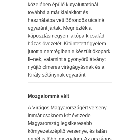
közelében épülő kutyafuttatónál
továbbá a már kialakított és
használatba vett Bőröndös utcainál
egyaránt jártak. Megnézték a
káposztásmegyeri lakópark családi
házas övezetét. Kitüntetett figyelem
jutott a nemrégiben elkészült ökopark
II–nek, valamint a gyönyörűlátványt
nyújtó címeres virágágyásnak és a
Király sétánynak egyaránt.
Mozgalommá vált
A Virágos Magyarországért verseny
immár csaknem két évtizede
Magyarország legsikeresebb
környezetszépítő versenye, és talán
ennél is több: mozgalom. Az országos