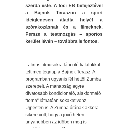
szerda este. A foci EB befejeztével
a Bajnok Teraszon a sport
ideiglenesen átadta helyét a
szórakozásnak és a filmeknek.
Persze a testmozgás – sportos
kerület lévén – továbbra is fontos.
Latinos ritmusokra táncoló fiatalokkal
telt meg tegnap a Bajnok Terasz. A
programban ugyanis fél héttől Zumba
szerepelt. A manapság egyre
divatosabb kondicionáló, alakformáló
“torna” láthatóan sokakat vonz
Újpesten is. A Zumba órának akkora
sikere volt, hogy a jövő héten
ugyanebben az időben meg is