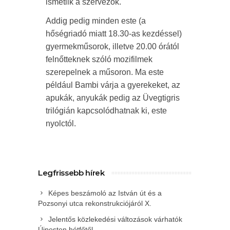
ismétlik a szervezők.
Addig pedig minden este (a
hőségriadó miatt 18.30-as kezdéssel)
gyermekműsorok, illetve 20.00 órától
felnőtteknek szóló mozifilmek
szerepelnek a műsoron. Ma este
például Bambi várja a gyerekeket, az
apukák, anyukák pedig az Üvegtigris
trilógián kapcsolódhatnak ki, este
nyolctól.
Legfrissebb hírek
Képes beszámoló az István út és a
Pozsonyi utca rekonstrukciójáról X.
Jelentős közlekedési változások várhatók
Újpesten hétfőtől