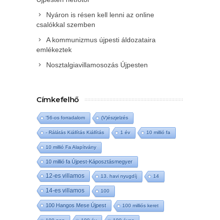
Nyáron is résen kell lenni az online
csalókkal szemben
A kommunizmus újpesti áldozataira
emlékeztek
Nosztalgiavillamosozás Újpesten
Címkefelhő
'56-os forradalom
(V)észjelzés
- Rálátás Kiállítás Kiállítás
1 év
10 millió fa
10 millió Fa Alapítvány
10 millió fa Újpest-Káposztásmegyer
12-es villamos
13. havi nyugdíj
14
14-es villamos
100
100 Hangos Mese Újpest
100 milliós keret