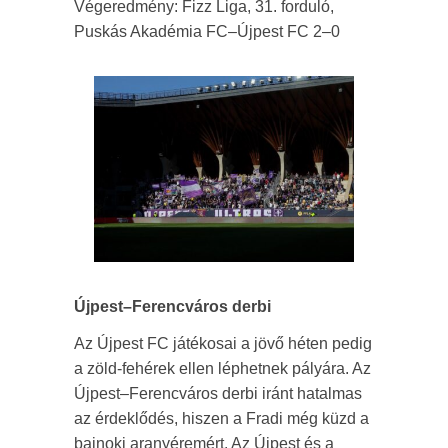
Végeredmény: Fizz Liga, 31. forduló,
Puskás Akadémia FC–Újpest FC 2–0
Újpest–Ferencváros derbi
Az Újpest FC játékosai a jövő héten pedig
a zöld-fehérek ellen léphetnek pályára. Az
Újpest–Ferencváros derbi iránt hatalmas
az érdeklődés, hiszen a Fradi még küzd a
bajnoki aranyéremért. Az Újpest és a