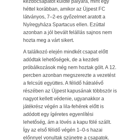
kezdőcsapatot küldte pályára, mint egy
héttel korábban, amikor az Újpest FC
látványos, 7–2-es győzelmet aratott a
Nyíregyháza Spartacus ellen. Ezúttal
azonban a jól bevált felállás sajnos nem
hozta meg a várt sikert.
A találkozó elején mindkét csapat előtt
adódtak lehetőségek, de a kezdeti
próbálkozások még nem hoztak gólt. A 12.
percben azonban megszerezte a vezetést
a felcsúti együttes. A félidő hátralévő
részében az Újpest kapusának többször is
nagyot kellett védenie, ugyanakkor a
játékrész végén a lila-fehérek előtt is
adódott egy ígéretes egyenlítési
lehetőség, ám a lövés a kapu fölé szállt.
Így az első félidő végén 1–0-s hazai
előnnyel vonultak szünetre a csapatok.