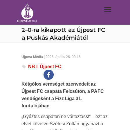
2–0-ra kikapott az Újpest FC
a Puskás Akadémiától
Újpest Média
| 2026. április 26. 09:46
NB I
,
Újpest FC
Kétgólos vereséget szenvedett az
Újpest FC csapata Felcsúton, a PAFC
vendégeként a Fizz Liga 31.
fordulójában.
„Győztes csapaton ne változtass!” – ezt az
elvet követve Szélesi Zoltán ugyanazt a