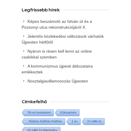
Legfrissebb hírek
Képes beszámoló az István út és a
Pozsonyi utca rekonstrukciójáról X.
Jelentős közlekedési változások várhatók
Újpesten hétfőtől
Nyáron is résen kell lenni az online
csalókkal szemben
A kommunizmus újpesti áldozataira
emlékeztek
Nosztalgiavillamosozás Újpesten
Címkefelhő
'56-os forradalom
(V)észjelzés
- Rálátás Kiállítás Kiállítás
1 év
10 millió fa
10 millió Fa Alapítvány