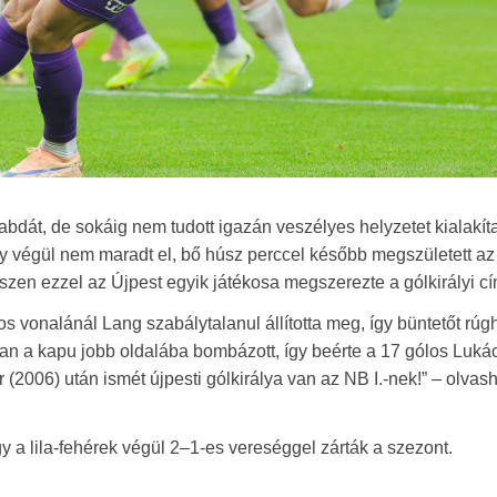
labdát, de sokáig nem tudott igazán veszélyes helyzetet kialakíta
y végül nem maradt el, bő húsz perccel később megszületett az 
hiszen ezzel az Újpest egyik játékosa megszerezte a gólkirályi cí
os vonalánál Lang szabálytalanul állította meg, így büntetőt rúg
n a kapu jobb oldalába bombázott, így beérte a 17 gólos Lukác
r (2006) után ismét újpesti gólkirálya van az NB I.-nek!” – olvas
y a lila-fehérek végül 2–1-es vereséggel zárták a szezont.