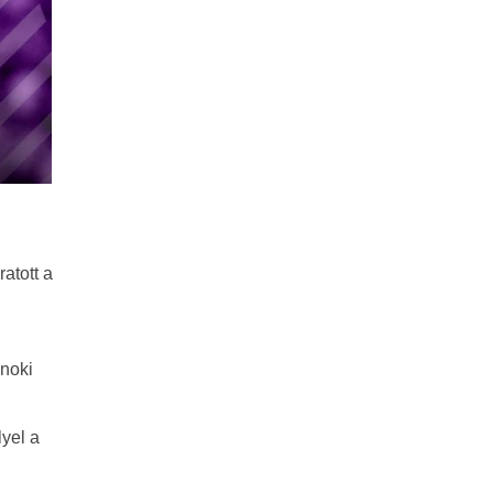
atott a
jnoki
lyel a