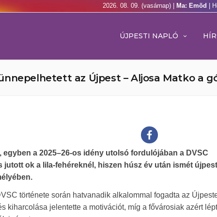
2026. 08. 09. (vasárnap) |
Ma: Emõd
| H
ÚJPESTI NAPLÓ
HÍR
nnepelhetett az Újpest – Aljosa Matko a gó
., egyben a 2025–26-os idény utolsó fordulójában a DVSC
utott ok a lila-fehéreknél, hiszen húsz év után ismét újpest
mélyében.
a DVSC története során hatvanadik alkalommal fogadta az Újpest
kiharcolása jelentette a motivációt, míg a fővárosiak azért lép