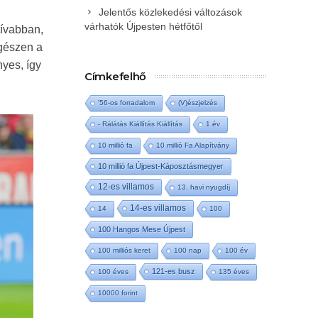
Jelentős közlekedési változások
várhatók Újpesten hétfőtől
tívabban,
egészen a
nyes, így
Címkefelhő
'56-os forradalom
(V)észjelzés
- Rálátás Kiállítás Kiállítás
1 év
10 millió fa
10 millió Fa Alapítvány
10 millió fa Újpest-Káposztásmegyer
12-es villamos
13. havi nyugdíj
14-es villamos
14
100
100 Hangos Mese Újpest
100 milliós keret
100 nap
100 év
121-es busz
100 éves
135 éves
10000 forint