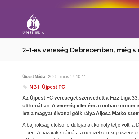
2–1-es vereség Debrecenben, mégis ü
Újpest Média
| 2026. május 17. 10:44
NB I
,
Újpest FC
Az Újpest FC vereséget szenvedett a Fizz Liga 33
otthonában. A vereség ellenére azonban örömre is j
lett a magyar élvonal gólkirálya Aljosa Matko sze
A bajnokság utolsó fordulójának komoly tétje volt, 
I.-ben. A hazaiak számára a nemzetközi kupaszereplés 