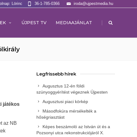
olnap: Lörinc
36-1-785-0366
iroda@ujpestmedia.hu
|
EK
ÚJPEST TV
MEDIAAJÁNLAT
lkirály
Legfrissebb hírek
Augusztus 12-én földi
szúnyoggyérítést végeznek Újpesten
Augusztusi piaci körkép
i játékos
Másodfokúra mérsékelték a
hőségriasztást
et az NB
Képes beszámoló az István út és a
tek
Pozsonyi utca rekonstrukciójáról X.