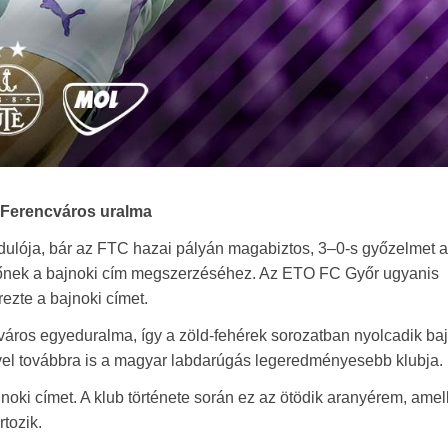
a Ferencváros uralma
rdulója, bár az FTC hazai pályán magabiztos, 3–0-s győzelmet ar
dőnek a bajnoki cím megszerzéséhez. Az ETO FC Győr ugyanis
ezte a bajnoki címet.
város egyeduralma, így a zöld-fehérek sorozatban nyolcadik ba
vel továbbra is a magyar labdarúgás legeredményesebb klubja.
oki címet. A klub története során ez az ötödik aranyérem, amel
tozik.