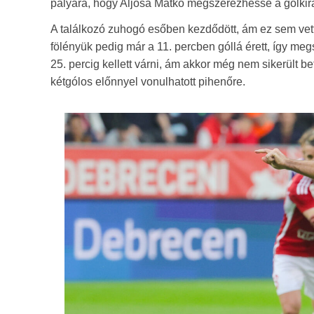
pályára, hogy Aljosa Matko megszerezhesse a gólkirá
A találkozó zuhogó esőben kezdődött, ám ez sem vett
fölényük pedig már a 11. percben góllá érett, így m
25. percig kellett várni, ám akkor még nem sikerült b
kétgólos előnnyel vonulhatott pihenőre.