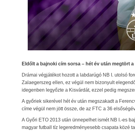
Eldőlt a bajnoki cím sorsa – hét év után megtört 
Drámai végjátékot hozott a labdarúgó NB I. utolsó fo
Zalaegerszeg ellen, ez végül nem bizonyult elegen
idegenben legyőzte a Kisvárdát, ezzel pedig megszer
A győriek sikerével hét év után megszakadt a Ferenc
címe végül nem jött össze, de az FTC a 36 elsőségé
A Győri ETO 2013 után ünnepelhet ismét NB I.-es bajn
magyar futball tíz legeredményesebb csapata közé tar