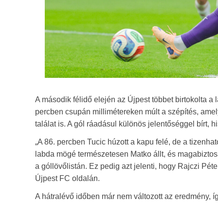
A második félidő elején az Újpest többet birtokolta a 
percben csupán millimétereken múlt a szépítés, amel
találat is. A gól ráadásul különös jelentőséggel bírt, 
„A 86. percben Tucic húzott a kapu felé, de a tizenhat
labda mögé természetesen Matko állt, és magabiztosa
a góllövőlistán. Ez pedig azt jelenti, hogy Rajczi Péte
Újpest FC oldalán.
A hátralévő időben már nem változott az eredmény, íg