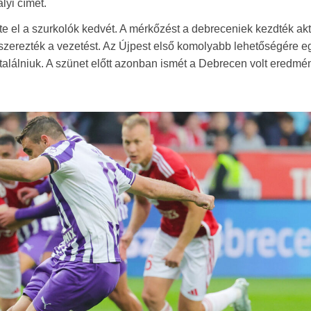
lyi címet.
e el a szurkolók kedvét. A mérkőzést a debreceniek kezdték ak
egszerezték a vezetést. Az Újpest első komolyabb lehetőségére 
etalálniuk. A szünet előtt azonban ismét a Debrecen volt eredmé