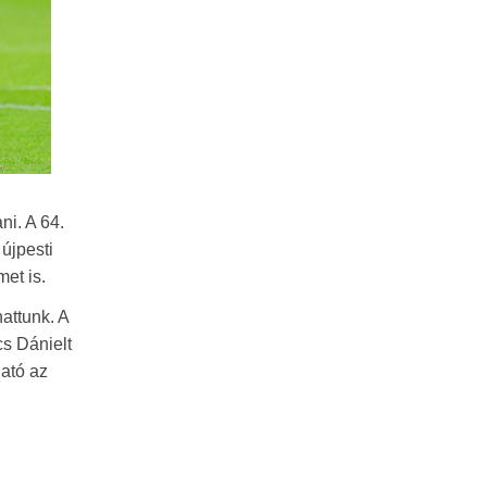
ni. A 64.
újpesti
met is.
hattunk. A
s Dánielt
ható az