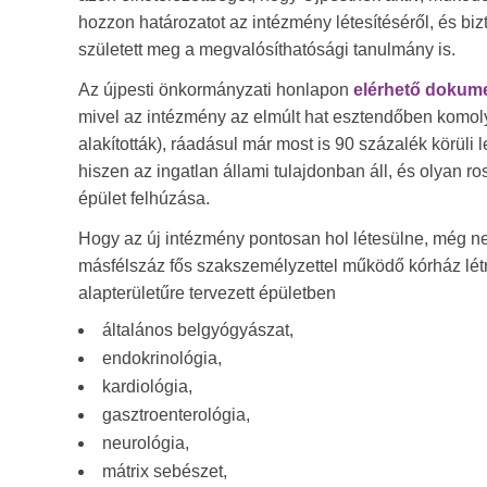
hozzon határozatot az intézmény létesítéséről, és bi
született meg a megvalósíthatósági tanulmány is.
Az újpesti önkormányzati honlapon
elérhető doku
mivel az intézmény az elmúlt hat esztendőben komoly
alakították), ráadásul már most is 90 százalék körül
hiszen az ingatlan állami tulajdonban áll, és olyan ro
épület felhúzása.
Hogy az új intézmény pontosan hol létesülne, még n
másfélszáz fős szakszemélyzettel működő kórház lét
alapterületűre tervezett épületben
általános belgyógyászat,
endokrinológia,
kardiológia,
gasztroenterológia,
neurológia,
mátrix sebészet,