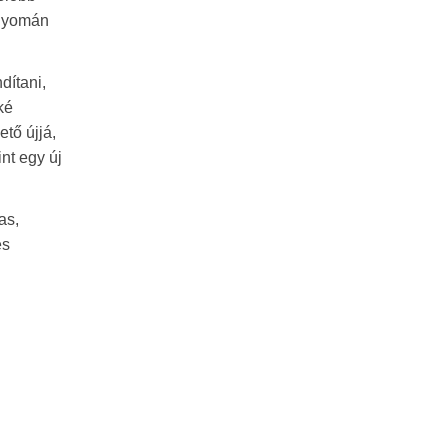
 nyomán
dítani,
ké
tő újjá,
int egy új
as,
es