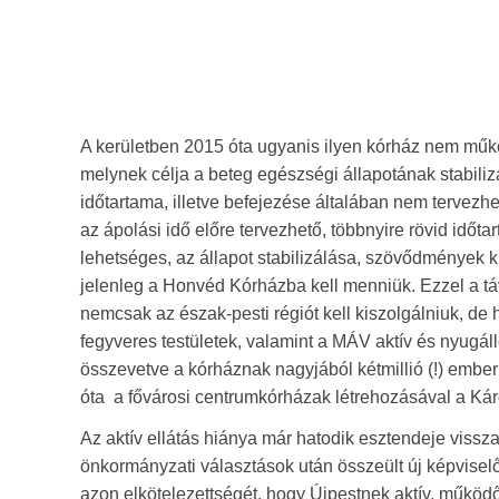
A kerületben 2015 óta ugyanis ilyen kórház nem működ
melynek célja a beteg egészségi állapotának stabilizál
időtartama, illetve befejezése általában nem tervezh
az ápolási idő előre tervezhető, többnyire rövid időt
lehetséges, az állapot stabilizálása, szövődmények k
jelenleg a Honvéd Kórházba kell menniük. Ezzel a táv
nemcsak az észak-pesti régiót kell kiszolgálniuk, d
fegyveres testületek, valamint a MÁV aktív és nyugál
összevetve a kórháznak nagyjából kétmillió (!) embe
óta a fővárosi centrumkórházak létrehozásával a Károl
Az aktív ellátás hiánya már hatodik esztendeje vissza
önkormányzati választások után összeült új képviselő
azon elkötelezettségét, hogy Újpestnek aktív, működ