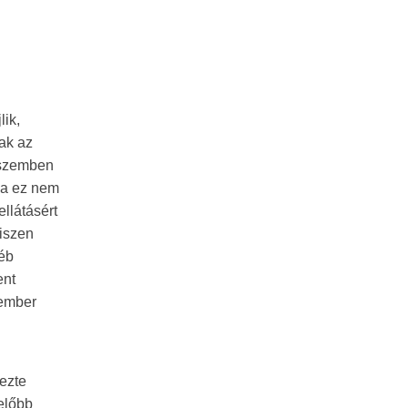
lik,
nak az
l szemben
 ha ez nem
llátásért
hiszen
yéb
ent
cember
jezte
előbb