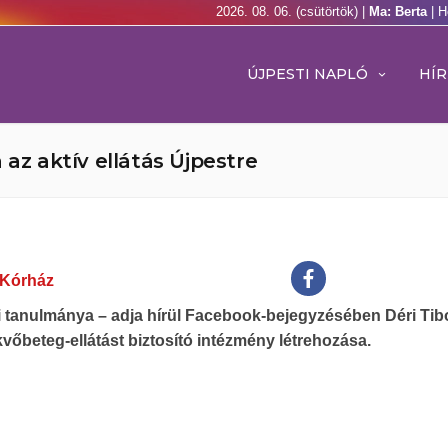
2026. 08. 06. (csütörtök) |
Ma: Berta
| H
ÚJPESTI NAPLÓ
HÍR
 az aktív ellátás Újpestre
Kórház
gi tanulmánya – adja hírül Facebook-bejegyzésében Déri Tibo
vőbeteg-ellátást biztosító intézmény létrehozása.