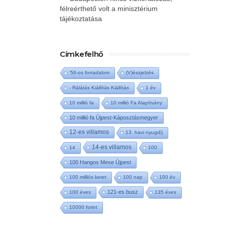
félreérthető volt a minisztérium
tájékoztatása
Címkefelhő
'56-os forradalom
(V)észjelzés
- Rálátás Kiállítás Kiállítás
1 év
10 millió fa
10 millió Fa Alapítvány
10 millió fa Újpest-Káposztásmegyer
12-es villamos
13. havi nyugdíj
14-es villamos
14
100
100 Hangos Mese Újpest
100 milliós keret
100 nap
100 év
121-es busz
100 éves
135 éves
10000 forint