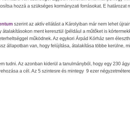
ztosítsa hozzá a szükséges kormányzati forrásokat. E határozat
mentum
szerint az aktív ellátást a Károlyiban már nem lehet újrain
 átalakításokon ment keresztül (például a műtőket is kórtermek
i leterheltséggel működnek. Az egykori Árpád Kórház sem éleszthe
ssz állapotban van, hogy felújítása, átalakítása többe kerülne, m
em tudni. Az azonban kiderül a tanulmányból, hogy egy 230 ágy
rehozása a cél. Az 5 szintesre és mintegy 9 ezer négyzetméter