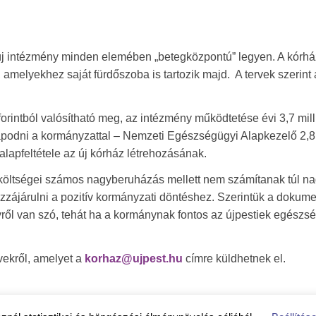
 új intézmény minden elemében „betegközpontú” legyen. A kórh
amelyekhez saját fürdőszoba is tartozik majd. A tervek szerint 
orintból valósítható meg, az intézmény működtetése évi 3,7 mill
lapodni a kormányzattal – Nemzeti Egészségügyi Alapkezelő 2,8
 alapfeltétele az új kórház létrehozásának.
költségei számos nagyberuházás mellett nem számítanak túl na
ozzájárulni a pozitív kormányzati döntéshez. Szerintük a dokum
yről van szó, tehát ha a kormánynak fontos az újpestiek egészsé
vekről, amelyet a
korhaz@ujpest.hu
címre küldhetnek el.