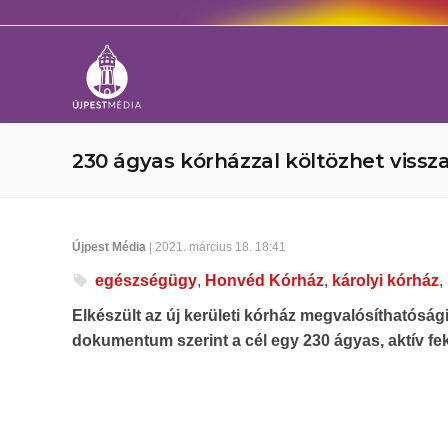
230 ágyas kórházzal költözhet vissza
Újpest Média
| 2021. március 18. 18:41
egészségügy
,
Honvéd Kórház
,
károlyi kórház
,
Elkészült az új kerületi kórház megvalósíthatósá
dokumentum szerint a cél egy 230 ágyas, aktív fek