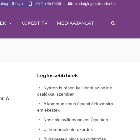
olnap: Ibolya
36-1-785-0366
iroda@ujpestmedia.hu
|
EK
ÚJPEST TV
MEDIAAJÁNLAT
Legfrissebb hírek
Nyáron is résen kell lenni az online
csalókkal szemben
r. A
A kommunizmus újpesti áldozataira
emlékeztek
Nosztalgiavillamosozás Újpesten
Új hőmérsékleti rekordok
Budapesten nincs vízkorlátozás,