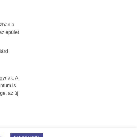
ázban a
az épület
iárd
gynak. A
entum is
ge, az új