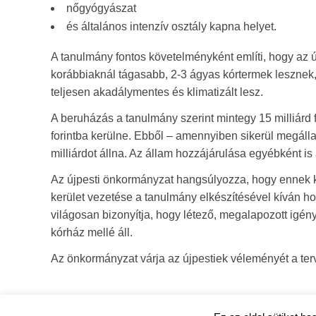
nőgyógyászat
és általános intenzív osztály kapna helyet.
A tanulmány fontos követelményként említi, hogy az
korábbiaknál tágasabb, 2-3 ágyas kórtermek lesznek, 
teljesen akadálymentes és klimatizált lesz.
A beruházás a tanulmány szerint mintegy 15 milliárd f
forintba kerülne. Ebből – amennyiben sikerül megál
milliárdot állna. Az állam hozzájárulása egyébként is
Az újpesti önkormányzat hangsúlyozza, hogy ennek 
kerület vezetése a tanulmány elkészítésével kíván h
világosan bizonyítja, hogy létező, megalapozott igén
kórház mellé áll.
Az önkormányzat várja az újpestiek véleményét a ter