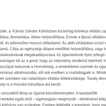
ik, a Károlyi Sándor Kórházban kizárólag krónikus ellátás zaj
ása, fenntartása, illetve helyreállítása. Ennek a típusú ellátás
ető, és jellemzően hosszú időtartamú. Az aktív ellátásban ezze
artamú. Célja az egészségi állapot mielőbbi helyreállítása, vagy
ialakulásának megakadályozása. Az újpestieknek ilyen jellegű e
olságon túl az a gond, hogy az intézmény rendkívül leterhelt, 
e hozzájuk tartoznak a Honvédség, a rendvédelmi szervek és eg
lományú alkalmazottai, sőt sok esetben a családtagjaik is. Mind
rrel szemben van valamilyen ellátási kötelezettsége. Tavaly de
yi is a Honvéd irányítása alá került.
-visszatérő téma az újpesti közvéleményben. A tavalyelőtti
-testület egyik első – egyhangúan meghozott – döntésével kife
ő kórházra van szüksége. Egyben felkérték a kormányt, hogy mi