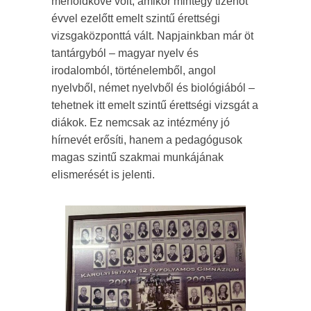
mérföldköve volt, amikor mintegy tizenöt
évvel ezelőtt emelt szintű érettségi
vizsgaközponttá vált. Napjainkban már öt
tantárgyból – magyar nyelv és
irodalomból, történelemből, angol
nyelvből, német nyelvből és biológiából –
tehetnek itt emelt szintű érettségi vizsgát a
diákok. Ez nemcsak az intézmény jó
hírnevét erősíti, hanem a pedagógusok
magas szintű szakmai munkájának
elismerését is jelenti.