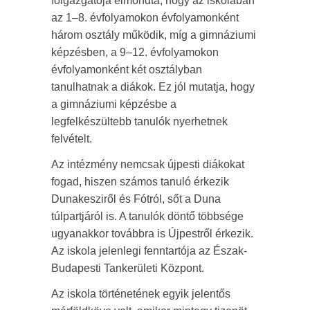
főigazgatója elmondta, hogy az iskolában
az 1–8. évfolyamokon évfolyamonként
három osztály működik, míg a gimnáziumi
képzésben, a 9–12. évfolyamokon
évfolyamonként két osztályban
tanulhatnak a diákok. Ez jól mutatja, hogy
a gimnáziumi képzésbe a
legfelkészültebb tanulók nyerhetnek
felvételt.
Az intézmény nemcsak újpesti diákokat
fogad, hiszen számos tanuló érkezik
Dunakesziről és Fótról, sőt a Duna
túlpartjáról is. A tanulók döntő többsége
ugyanakkor továbbra is Újpestről érkezik.
Az iskola jelenlegi fenntartója az Észak-
Budapesti Tankerületi Központ.
Az iskola történetének egyik jelentős