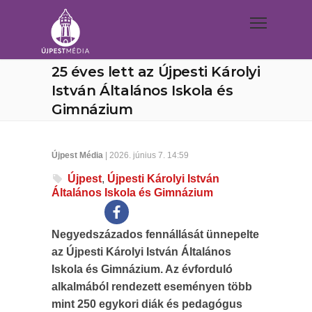
25 éves lett az Újpesti Károlyi
István Általános Iskola és
Gimnázium
Újpest Média
| 2026. június 7. 14:59
Újpest
,
Újpesti Károlyi István
Általános Iskola és Gimnázium
Negyedszázados fennállását ünnepelte
az Újpesti Károlyi István Általános
Iskola és Gimnázium. Az évforduló
alkalmából rendezett eseményen több
mint 250 egykori diák és pedagógus