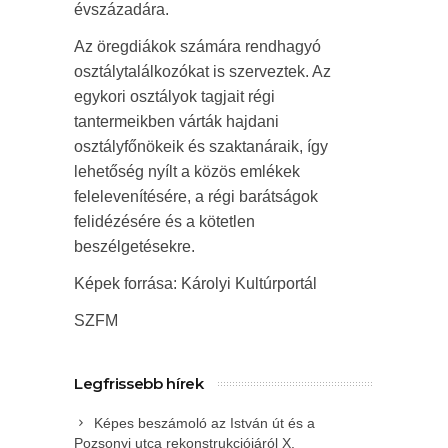
évszázadára.
Az öregdiákok számára rendhagyó
osztálytalálkozókat is szerveztek. Az
egykori osztályok tagjait régi
tantermeikben várták hajdani
osztályfőnökeik és szaktanáraik, így
lehetőség nyílt a közös emlékek
felelevenítésére, a régi barátságok
felidézésére és a kötetlen
beszélgetésekre.
Képek forrása: Károlyi Kultúrportál
SZFM
Legfrissebb hírek
Képes beszámoló az István út és a
Pozsonyi utca rekonstrukciójáról X.