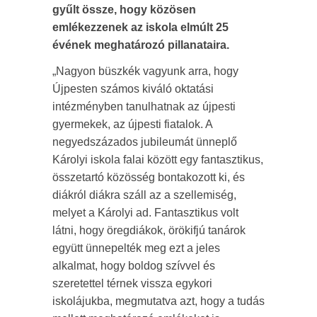
gyűlt össze, hogy közösen
emlékezzenek az iskola elmúlt 25
évének meghatározó pillanataira.
„Nagyon büszkék vagyunk arra, hogy
Újpesten számos kiváló oktatási
intézményben tanulhatnak az újpesti
gyermekek, az újpesti fiatalok. A
negyedszázados jubileumát ünneplő
Károlyi iskola falai között egy fantasztikus,
összetartó közösség bontakozott ki, és
diákról diákra száll az a szellemiség,
melyet a Károlyi ad. Fantasztikus volt
látni, hogy öregdiákok, örökifjú tanárok
együtt ünnepelték meg ezt a jeles
alkalmat, hogy boldog szívvel és
szeretettel térnek vissza egykori
iskolájukba, megmutatva azt, hogy a tudás