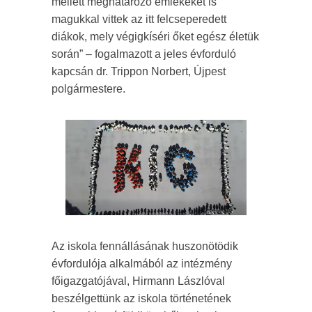
mellett meghatározó emlékeket is
magukkal vittek az itt felcseperedett
diákok, mely végigkíséri őket egész életük
során” – fogalmazott a jeles évforduló
kapcsán dr. Trippon Norbert, Újpest
polgármestere.
Az iskola fennállásának huszonötödik
évfordulója alkalmából az intézmény
főigazgatójával, Hirmann Lászlóval
beszélgettünk az iskola történetének