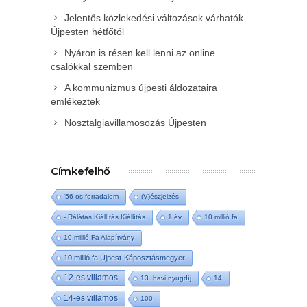
Jelentős közlekedési változások várhatók
Újpesten hétfőtől
Nyáron is résen kell lenni az online
csalókkal szemben
A kommunizmus újpesti áldozataira
emlékeztek
Nosztalgiavillamosozás Újpesten
Címkefelhő
'56-os forradalom
(V)észjelzés
- Rálátás Kiállítás Kiállítás
1 év
10 millió fa
10 millió Fa Alapítvány
10 millió fa Újpest-Káposztásmegyer
12-es villamos
13. havi nyugdíj
14
14-es villamos
100