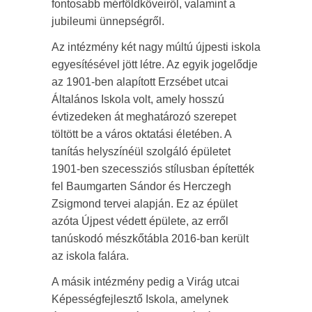
fontosabb mérföldköveiről, valamint a
jubileumi ünnepségről.
Az intézmény két nagy múltú újpesti iskola
egyesítésével jött létre. Az egyik jogelődje
az 1901-ben alapított Erzsébet utcai
Általános Iskola volt, amely hosszú
évtizedeken át meghatározó szerepet
töltött be a város oktatási életében. A
tanítás helyszínéül szolgáló épületet
1901-ben szecessziós stílusban építették
fel Baumgarten Sándor és Herczegh
Zsigmond tervei alapján. Ez az épület
azóta Újpest védett épülete, az erről
tanúskodó mészkőtábla 2016-ban került
az iskola falára.
A másik intézmény pedig a Virág utcai
Képességfejlesztő Iskola, amelynek