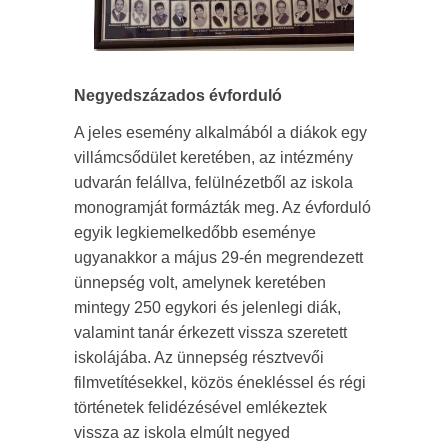
Negyedszázados évforduló
A jeles esemény alkalmából a diákok egy
villámcsődület keretében, az intézmény
udvarán felállva, felülnézetből az iskola
monogramját formázták meg. Az évforduló
egyik legkiemelkedőbb eseménye
ugyanakkor a május 29-én megrendezett
ünnepség volt, amelynek keretében
mintegy 250 egykori és jelenlegi diák,
valamint tanár érkezett vissza szeretett
iskolájába. Az ünnepség résztvevői
filmvetítésekkel, közös énekléssel és régi
történetek felidézésével emlékeztek
vissza az iskola elmúlt negyed