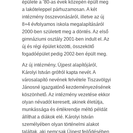
épülete a ’80-as évek közepén épült meg
a lakóteleppel párhuzamosan. A két
intézmény összevonásáról, illetve az új
8+4 évfolyamos iskola megalapításáról
2000-ben született meg a döntés. Az első
gimnáziumi osztály 2001-ben indult el. Az
új és régi épület közötti, összekötő
fogadóépület pedig 2002-ben épült meg.
Az új intézmény, Újpest alapítójáról,
Károlyi István grófról kapta nevét. A
városalapító nevének felvétele Tiszavölgyi
Jánosné igazgatónő kezdeményezésének
köszönhető. Az intézmény vezetése ekkor
olyan névadót keresett, akinek életútja,
munkássága és értékrendje méltó példát
állíthat a diákok elé. Károlyi István
személyében olyan történelmi alakot
találtak, aki nemcsak Újpest fejlődésében