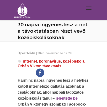
30 napra ingyenes lesz a net
a távoktatásban részt vevő
középiskolásoknak
Újpest Média
| 2020. november 14. 12:29
internet
,
koronavírus
,
középiskola
,
Orbán Viktor
,
távoktatás
Harminc napra ingyenes lesz a helyhez
kötött internetszolgáltatás azoknak a
családoknak, ahol nappali tagozatos
középiskolás tanul –
jelentette be
Orbán Viktor egy szombati Facebook-