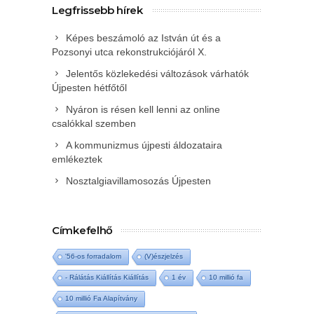
Legfrissebb hírek
Képes beszámoló az István út és a
Pozsonyi utca rekonstrukciójáról X.
Jelentős közlekedési változások várhatók
Újpesten hétfőtől
Nyáron is résen kell lenni az online
csalókkal szemben
A kommunizmus újpesti áldozataira
emlékeztek
Nosztalgiavillamosozás Újpesten
Címkefelhő
'56-os forradalom
(V)észjelzés
- Rálátás Kiállítás Kiállítás
1 év
10 millió fa
10 millió Fa Alapítvány